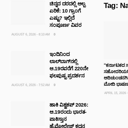
ಚಿನ್ನದ ದರದಲ್ಲಿ ಅಲ್ಪ
Tag:
Na
ಏರಿಕೆ: 10 ಗ್ರಾಂಗೆ
ಎಷ್ಟು? ಇಲ್ಲಿದೆ
ಸಂಪೂರ್ಣ ವಿವರ
AUGUST 6, 2026 - 8:10 AM
0
ಇಂದಿನಿಂದ
ಲಾಲ್‌ಬಾಗ್‌ನಲ್ಲಿ
“ಕರ್ನಾಟಕದ
ಆ.19ರವರೆಗೆ 220ನೇ
ಸಹೋದರಿಯರಿಗ
ಫಲಪುಷ್ಪ ಪ್ರದರ್ಶನ
ಆದಿಚುಂಚನಗಿರಿ
ಮೋದಿ ಭಾಷ
AUGUST 6, 2026 - 7:52 AM
0
APRIL 15, 2026 
ಹಾಕಿ ವಿಶ್ವಕಪ್ 2026:
ಆ.19ರಂದು ಭಾರತ-
ಪಾಕಿಸ್ತಾನ
ಹೈವೋಲ್ಟೇಜ್ ಕದನ