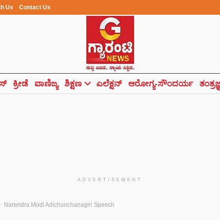
th Us
Contact Us
ಸ್
ಕ್ರೀಡೆ
ವಾಣಿಜ್ಯ
ಶಿಕ್ಷಣ
ಎಲೆಕ್ಷನ್
ಆರೋಗ್ಯ-ಸೌಂದರ್ಯ
ತಂತ್ರಜ
ADVERTISEMENT
Narendra Modi Adichunchanagiri Speech