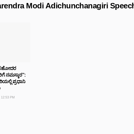
rendra Modi Adichunchanagiri Speec
 ಸಹೋದರ
ೆ ನಮಸ್ಕಾರ”:
ಯಲ್ಲಿ ಪ್ರಧಾನಿ
ಣ
- 12:53 PM