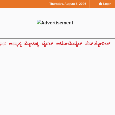
Thursday, August 6, 2026
Login
್ಞಾನ
ಆಧ್ಯಾತ್ಮ- ಜ್ಯೋತಿಷ್ಯ
ವೈರಲ್
ಆಟೋಮೊಬೈಲ್
ವೆಬ್ ಸ್ಟೋರೀಸ್