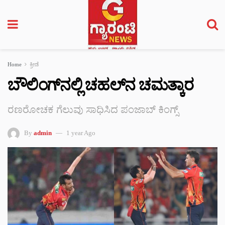
Home
ಕ್ರೀಡೆ
ಬೌಲಿಂಗ್‌ನಲ್ಲಿ ಚಹಲ್‌ನ ಚಮತ್ಕಾರ
ರಣರೋಚಕ ಗೆಲುವು ಸಾಧಿಸಿದ ಪಂಜಾಬ್​ ಕಿಂಗ್ಸ್​
By
admin
1 year Ago