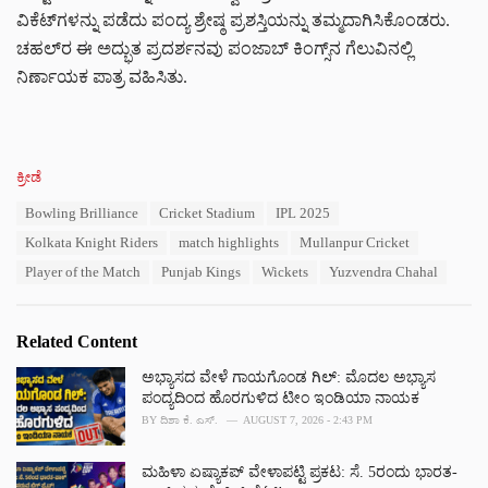
ವಿಕೆಟ್‌ಗಳನ್ನು ಪಡೆದು ಪಂದ್ಯ ಶ್ರೇಷ್ಠ ಪ್ರಶಸ್ತಿಯನ್ನು ತಮ್ಮದಾಗಿಸಿಕೊಂಡರು.
ಚಹಲ್‌ರ ಈ ಅದ್ಭುತ ಪ್ರದರ್ಶನವು ಪಂಜಾಬ್ ಕಿಂಗ್ಸ್‌ನ ಗೆಲುವಿನಲ್ಲಿ
ನಿರ್ಣಾಯಕ ಪಾತ್ರ ವಹಿಸಿತು.
C
ಕ್ರೀಡೆ
a
T
Bowling Brilliance
Cricket Stadium
IPL 2025
t
a
e
Kolkata Knight Riders
match highlights
Mullanpur Cricket
g
g
s
Player of the Match
Punjab Kings
Wickets
Yuzvendra Chahal
o
:
r
i
e
Related Content
s
:
ಅಭ್ಯಾಸದ ವೇಳೆ ಗಾಯಗೊಂಡ ಗಿಲ್: ಮೊದಲ ಅಭ್ಯಾಸ
ಪಂದ್ಯದಿಂದ ಹೊರಗುಳಿದ ಟೀಂ ಇಂಡಿಯಾ ನಾಯಕ
BY
ದಿಶಾ ಕೆ. ಎಸ್.
AUGUST 7, 2026 - 2:43 PM
ಮಹಿಳಾ ಏಷ್ಯಾಕಪ್ ವೇಳಾಪಟ್ಟಿ ಪ್ರಕಟ: ಸೆ. 5ರಂದು ಭಾರತ-