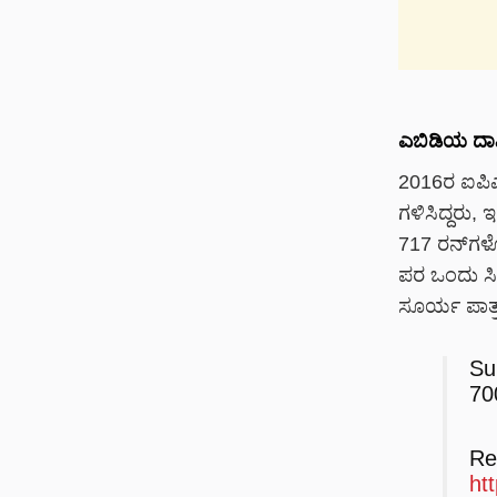
ಎಬಿಡಿಯ ದಾ
2016ರ ಐಪಿಎಲ
ಗಳಿಸಿದ್ದರು,
717 ರನ್‌ಗಳ
ಪರ ಒಂದು ಸೀಜ
ಸೂರ್ಯ ಪಾತ್
Su
70
R
ht