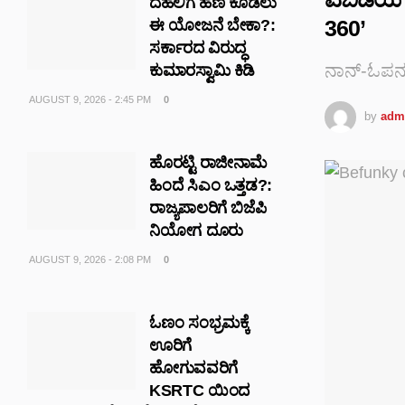
ದೆಹಲಿಗೆ ಹಣ ಕೊಡಲು
360’
ಈ ಯೋಜನೆ ಬೇಕಾ?:
ಸರ್ಕಾರದ ವಿರುದ್ಧ
ನಾನ್-ಓಪನ
ಕುಮಾರಸ್ವಾಮಿ ಕಿಡಿ
AUGUST 9, 2026 - 2:45 PM
0
by
adm
ಹೊರಟ್ಟಿ ರಾಜೀನಾಮೆ
ಹಿಂದೆ ಸಿಎಂ ಒತ್ತಡ?:
ರಾಜ್ಯಪಾಲರಿಗೆ ಬಿಜೆಪಿ
ನಿಯೋಗ ದೂರು
AUGUST 9, 2026 - 2:08 PM
0
ಓಣಂ ಸಂಭ್ರಮಕ್ಕೆ
ಊರಿಗೆ
ಹೋಗುವವರಿಗೆ
KSRTC ಯಿಂದ