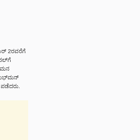
ಯರ್ 2ರವರೆಗೆ
ಲ್‌ಗೆ
 ಗಮನ
ಶುಭ್‌ಮನ್
ನ ಪಡೆದರು.