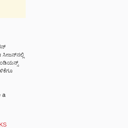
ರನ್
ಸೀಜನ್‌ನಲ್ಲಿ
ಂಡಿಯನ್ಸ್
ಳಿಕೆಗೂ
 a
KS