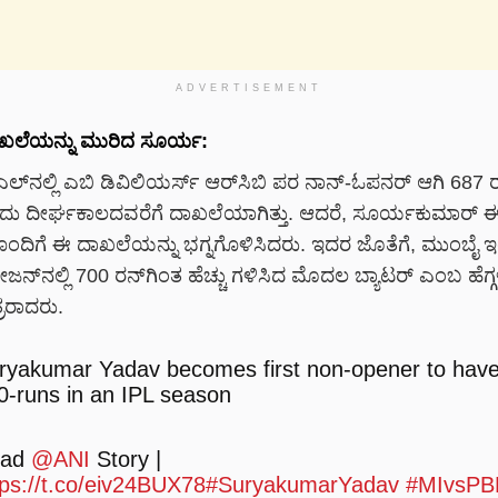
ADVERTISEMENT
ಖಲೆಯನ್ನು ಮುರಿದ ಸೂರ್ಯ:
್‌ನಲ್ಲಿ ಎಬಿ ಡಿವಿಲಿಯರ್ಸ್ ಆರ್‌ಸಿಬಿ ಪರ ನಾನ್-ಓಪನರ್ ಆಗಿ 687 
 ಇದು ದೀರ್ಘಕಾಲದವರೆಗೆ ದಾಖಲೆಯಾಗಿತ್ತು. ಆದರೆ, ಸೂರ್ಯಕುಮಾರ್ ಈ 
ೊಂದಿಗೆ ಈ ದಾಖಲೆಯನ್ನು ಭಗ್ನಗೊಳಿಸಿದರು. ಇದರ ಜೊತೆಗೆ, ಮುಂಬೈ ಇ
ನ್‌ನಲ್ಲಿ 700 ರನ್‌ಗಿಂತ ಹೆಚ್ಚು ಗಳಿಸಿದ ಮೊದಲ ಬ್ಯಾಟರ್ ಎಂಬ ಹೆಗ್ಗ
ರರಾದರು.
ryakumar Yadav becomes first non-opener to have
0-runs in an IPL season
ead
@ANI
Story |
tps://t.co/eiv24BUX78
#SuryakumarYadav
#MIvsPB