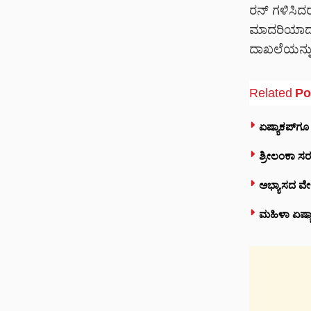
ರನ್ ಗಳಿಸಿದರು
ಮಾದರಿಯಾದರು.
ದಾಖಲೆಯನ್ನು 
Related
Po
ಏಷ್ಯಾಕಪ್‌ಗ
ಶ್ರೀಲಂಕಾ ಸ
ಅಭ್ಯಾಸದ ವ
ಮಹಿಳಾ ಏಷ್ಯಾ