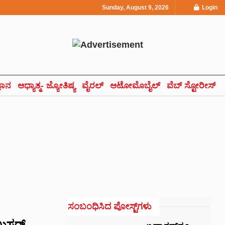
Sunday, August 9, 2026
Login
್ಞಾನ
ಆಧ್ಯಾತ್ಮ- ಜ್ಯೋತಿಷ್ಯ
ವೈರಲ್
ಆಟೋಮೊಬೈಲ್
ವೆಬ್ ಸ್ಟೋರೀಸ್
ಸಂಬಂಧಿಸಿದ ಪೋಸ್ಟ್‌ಗಳು
್ಟರ್