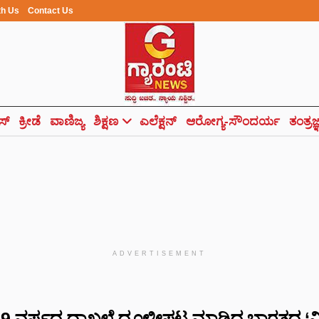
th Us
Contact Us
ಸ್
ಕ್ರೀಡೆ
ವಾಣಿಜ್ಯ
ಶಿಕ್ಷಣ
ಎಲೆಕ್ಷನ್
ಆರೋಗ್ಯ-ಸೌಂದರ್ಯ
ತಂತ್ರಜ
ADVERTISEMENT
9 ವರ್ಷದ ದಾಖಲೆ ಧೂಳೀಪಟ ಮಾಡಿದ ಭಾರತದ ‘ಮಿಸ