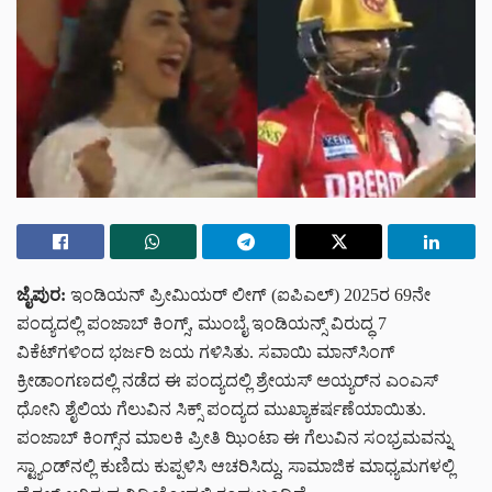
ಜೈಪುರ:
ಇಂಡಿಯನ್ ಪ್ರೀಮಿಯರ್ ಲೀಗ್ (ಐಪಿಎಲ್) 2025ರ 69ನೇ
ಪಂದ್ಯದಲ್ಲಿ ಪಂಜಾಬ್ ಕಿಂಗ್ಸ್, ಮುಂಬೈ ಇಂಡಿಯನ್ಸ್ ವಿರುದ್ಧ 7
ವಿಕೆಟ್‌ಗಳಿಂದ ಭರ್ಜರಿ ಜಯ ಗಳಿಸಿತು. ಸವಾಯಿ ಮಾನ್‌ಸಿಂಗ್
ಕ್ರೀಡಾಂಗಣದಲ್ಲಿ ನಡೆದ ಈ ಪಂದ್ಯದಲ್ಲಿ ಶ್ರೇಯಸ್ ಅಯ್ಯರ್‌ನ ಎಂಎಸ್
ಧೋನಿ ಶೈಲಿಯ ಗೆಲುವಿನ ಸಿಕ್ಸ್ ಪಂದ್ಯದ ಮುಖ್ಯಾಕರ್ಷಣೆಯಾಯಿತು.
ಪಂಜಾಬ್ ಕಿಂಗ್ಸ್‌ನ ಮಾಲಕಿ ಪ್ರೀತಿ ಝಿಂಟಾ ಈ ಗೆಲುವಿನ ಸಂಭ್ರಮವನ್ನು
ಸ್ಟ್ಯಾಂಡ್‌ನಲ್ಲಿ ಕುಣಿದು ಕುಪ್ಪಳಿಸಿ ಆಚರಿಸಿದ್ದು, ಸಾಮಾಜಿಕ ಮಾಧ್ಯಮಗಳಲ್ಲಿ