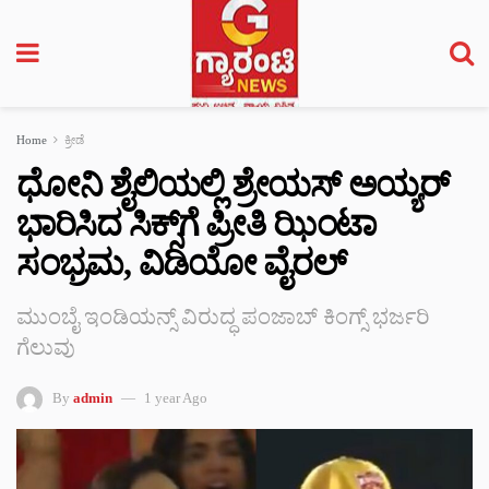
Home
ಕ್ರೀಡೆ
ಧೋನಿ ಶೈಲಿಯಲ್ಲಿ ಶ್ರೇಯಸ್ ಅಯ್ಯರ್‌
ಭಾರಿಸಿದ ಸಿಕ್ಸ್‌ಗೆ ಪ್ರೀತಿ ಝಿಂಟಾ
ಸಂಭ್ರಮ, ವಿಡಿಯೋ ವೈರಲ್
ಮುಂಬೈ ಇಂಡಿಯನ್ಸ್ ವಿರುದ್ಧ ಪಂಜಾಬ್‌ ಕಿಂಗ್ಸ್ ಭರ್ಜರಿ
ಗೆಲುವು
By
admin
1 year Ago