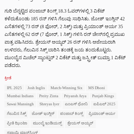
ಗುರಿ ಬೆನ್ನಟ್ಟಿದ ಪಂಜಾಬ್ ಕಿಂಗ್ಸ್ 18.3 ಓವರ್‌ಗಳಲ್ಲಿ 3 ವಿಕೆಟ್
ಕಳೆದುಕೊಂಡು 185 ರನ್ ಗಳಿಸಿ ಗೆಲುವು ಸಾಧಿಸಿತು. ಜೋಶ್ ಇಂಗ್ಲಿಸ್ 42
ಎಸೆತಗಳಲ್ಲಿ 73 ರನ್ (8 ಫೋರ್, 2 ಸಿಕ್ಸ್) ಮತ್ತು ಪ್ರಿಯಾಂಶ್ ಆರ್ಯ 35
ಎಸೆತಗಳಲ್ಲಿ 62 ರನ್ (7 ಫೋರ್, 1 ಸಿಕ್ಸ್) ಗಳಿಸಿ ರನ್ ಚೇಸ್‌ನಲ್ಲಿ ಪ್ರಮುಖ
ಪಾತ್ರ ವಹಿಸಿದರು. ಶ್ರೇಯಸ್ ಅಯ್ಯರ್ 26 ರನ್ ಗಳಿಸಿ ಅಜೇಯರಾಗಿ
ಉಳಿದರು, ಗೆಲುವಿನ ಸಿಕ್ಸ್ ಬಾರಿಸಿ ತಂಡಕ್ಕೆ ಜಯ ತಂದುಕೊಟ್ಟರು.
ಮುಂಬೈನ ಮಿಚೆಲ್ ಸ್ಯಾಂಟ್ನರ್ 2 ವಿಕೆಟ್ ಮತ್ತು ಜಸ್ಪ್ರೀತ್ ಬುಮ್ರಾ 1 ವಿಕೆಟ್
ಪಡೆದರು.
C
ಕ್ರೀಡೆ
a
T
IPL 2025
Josh Inglis
Match-Winning Six
MS Dhoni
t
a
e
Mumbai Indians
Preity Zinta
Priyansh Arya
Punjab Kings
g
g
s
Sawai Mansingh
Shreyas Iyer
ಎಂಎಸ್ ಧೋನಿ
ಐಪಿಎಲ್ 2025
o
:
r
ಗೆಲುವಿನ ಸಿಕ್ಸ್
ಜೋಶ್ ಇಂಗ್ಲಿಸ್
ಪಂಜಾಬ್ ಕಿಂಗ್ಸ್
ಪ್ರಿಯಾಂಶ್ ಆರ್ಯ
i
e
ಪ್ರೀತಿ ಝಿಂಟಾ
ಮುಂಬೈ ಇಂಡಿಯನ್ಸ್
ಶ್ರೇಯಸ್ ಅಯ್ಯರ್
s
:
ಸವಾಯಿ ಮಾನ್‌ಸಿಂಗ್