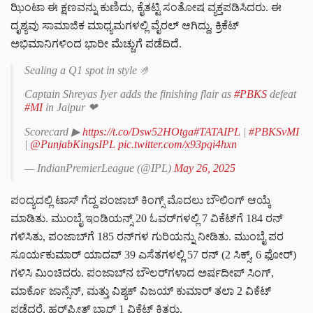
ಝಿಂಟಾ ಈ ಕ್ಷಣವನ್ನು ಕುಣಿದು, ಕೈತಟ್ಟಿ ಸಂತೋಷ ವ್ಯಕ್ತಪಡಿಸಿದರು. ಈ
ದೃಶ್ಯವು ಸಾಮಾಜಿಕ ಮಾಧ್ಯಮಗಳಲ್ಲಿ ವೈರಲ್ ಆಗಿದ್ದು, ಕ್ರಿಕೆಟ್
ಅಭಿಮಾನಿಗಳಿಂದ ಭಾರೀ ಮೆಚ್ಚುಗೆ ಪಡೆದಿದೆ.
Sealing a Q1 spot in style 🤌
Captain Shreyas Iyer adds the finishing flair as
#PBKS
defeat
#MI
in Jaipur ❤
Scorecard ▶
https://t.co/Dsw52HOtga
#TATAIPL
|
#PBKSvMI
|
@PunjabKingsIPL
pic.twitter.com/x93pqi4hxn
— IndianPremierLeague (@IPL)
May 26, 2025
ಪಂದ್ಯದಲ್ಲಿ ಟಾಸ್ ಗೆದ್ದ ಪಂಜಾಬ್ ಕಿಂಗ್ಸ್ ಮೊದಲು ಬೌಲಿಂಗ್ ಆಯ್ಕೆ
ಮಾಡಿತು. ಮುಂಬೈ ಇಂಡಿಯನ್ಸ್ 20 ಓವರ್‌ಗಳಲ್ಲಿ 7 ವಿಕೆಟ್‌ಗೆ 184 ರನ್
ಗಳಿಸಿತು, ಪಂಜಾಬ್‌ಗೆ 185 ರನ್‌ಗಳ ಗುರಿಯನ್ನು ನೀಡಿತು. ಮುಂಬೈ ಪರ
ಸೂರ್ಯಕುಮಾರ್ ಯಾದವ್ 39 ಎಸೆತಗಳಲ್ಲಿ 57 ರನ್ (2 ಸಿಕ್ಸ್, 6 ಫೋರ್)
ಗಳಿಸಿ ಮಿಂಚಿದರು. ಪಂಜಾಬ್‌ನ ಬೌಲರ್‌ಗಳಾದ ಅರ್ಷದೀಪ್ ಸಿಂಗ್,
ಮಾರ್ಕೊ ಜಾನ್ಸೆನ್, ಮತ್ತು ವಿಶ್ಯಕ್ ವಿಜಯ್ ಕುಮಾರ್ ತಲಾ 2 ವಿಕೆಟ್
ಪಡೆದರೆ, ಹರ್‌ಪ್ರೀತ್ ಬ್ರಾರ್ 1 ವಿಕೆಟ್ ಕಿತ್ತರು.