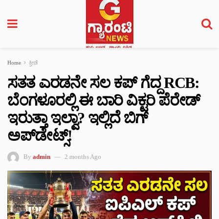
Home
ಕ್ರೀಡೆ
ಸತತ ಎರಡನೇ ಸಲ ಕಪ್ ಗೆದ್ದ RCB:
ಬೆಂಗಳೂರಲ್ಲಿ ಈ ಬಾರಿ ವಿಕ್ಟರಿ ಪೆರೇಡ್
ಇರುತ್ತಾ ಇಲ್ವಾ? ಇಲ್ಲಿದೆ ಬಿಗ್
ಅಪ್‌ಡೇಟ್ಸ್!
By
admin
2 months Ago