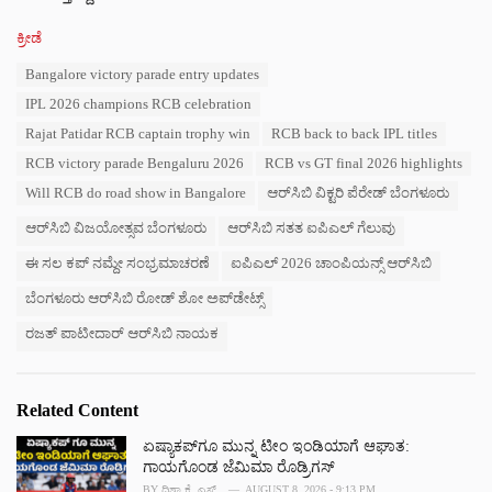
C
ಕ್ರೀಡೆ
a
T
Bangalore victory parade entry updates
t
a
e
IPL 2026 champions RCB celebration
g
g
s
Rajat Patidar RCB captain trophy win
RCB back to back IPL titles
o
:
r
RCB victory parade Bengaluru 2026
RCB vs GT final 2026 highlights
i
Will RCB do road show in Bangalore
ಆರ್‌ಸಿಬಿ ವಿಕ್ಟರಿ ಪೆರೇಡ್ ಬೆಂಗಳೂರು
e
s
ಆರ್‌ಸಿಬಿ ವಿಜಯೋತ್ಸವ ಬೆಂಗಳೂರು
ಆರ್‌ಸಿಬಿ ಸತತ ಐಪಿಎಲ್ ಗೆಲುವು
:
ಈ ಸಲ ಕಪ್ ನಮ್ದೇ ಸಂಭ್ರಮಾಚರಣೆ
ಐಪಿಎಲ್ 2026 ಚಾಂಪಿಯನ್ಸ್ ಆರ್‌ಸಿಬಿ
ಬೆಂಗಳೂರು ಆರ್‌ಸಿಬಿ ರೋಡ್ ಶೋ ಅಪ್‌ಡೇಟ್ಸ್
ರಜತ್ ಪಾಟೀದಾರ್ ಆರ್‌ಸಿಬಿ ನಾಯಕ
Related Content
ಏಷ್ಯಾಕಪ್‌ಗೂ ಮುನ್ನ ಟೀಂ ಇಂಡಿಯಾಗೆ ಆಘಾತ:
ಗಾಯಗೊಂಡ ಜೆಮಿಮಾ ರೊಡ್ರಿಗಸ್
BY
ದಿಶಾ ಕೆ. ಎಸ್.
AUGUST 8, 2026 - 9:13 PM