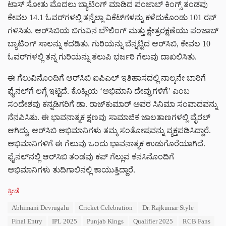
ಟಾಸ್‌ ಸೋತು ಮೊದಲು ಬ್ಯಾಟಿಂಗ್‌ ಮಾಡಿದ ಪಂಜಾಬ್‌ ಕಿಂಗ್ಸ್‌ ತಂಡವು
ಕೇವಲ 14.1 ಓವರ್‌ಗಳಲ್ಲಿ ತನ್ನೆಲ್ಲಾ ವಿಕೆಟ್‌ಗಳನ್ನು ಕಳೆದುಕೊಂಡು 101 ರನ್‌
ಗಳಿಸಿತು. ಆರ್‌ಸಿಬಿಯ ಬಿಗುವಿನ ಬೌಲಿಂಗ್‌ ಮತ್ತು ಕ್ಷೇತ್ರರಕ್ಷಣೆಯು ಪಂಜಾಬ್‌
ಬ್ಯಾಟಿಂಗ್‌ ಸಾಲನ್ನು ಕದಡಿತು. ಗುರಿಯನ್ನು ಬೆನ್ನಟ್ಟಿದ ಆರ್‌ಸಿಬಿ, ಕೇವಲ 10
ಓವರ್‌ಗಳಲ್ಲಿ ತನ್ನ ಗುರಿಯನ್ನು ತಲುಪಿ ಭರ್ಜರಿ ಗೆಲುವು ದಾಖಲಿಸಿತು.
ಈ ಗೆಲುವಿನೊಂದಿಗೆ ಆರ್‌ಸಿಬಿ ಐಪಿಎಲ್‌ ಇತಿಹಾಸದಲ್ಲಿ ನಾಲ್ಕನೇ ಬಾರಿಗೆ
ಫೈನಲ್‌ಗೆ ಲಗ್ಗೆ ಇಟ್ಟಿದೆ. ಕೊಹ್ಲಿಯ ‘ಅಭಿಮಾನಿ ದೇವ್ರುಗಳಿಗೆ’ ಎಂಬ
ಸಂದೇಶವು ಕನ್ನಡಿಗರಿಗೆ ಡಾ. ರಾಜ್‌ಕುಮಾರ್‌ ಅವರ ಸಿನಿಮಾ ಸಂವಾದವನ್ನು
ನೆನಪಿಸಿತು. ಈ ಭಾವನಾತ್ಮಕ ಕ್ಷಣವು ಸಾಮಾಜಿಕ ಜಾಲತಾಣಗಳಲ್ಲಿ ವೈರಲ್‌
ಆಗಿದ್ದು, ಆರ್‌ಸಿಬಿ ಅಭಿಮಾನಿಗಳು ತಮ್ಮ ಸಂತೋಷವನ್ನು ವ್ಯಕ್ತಪಡಿಸಿದ್ದಾರೆ.
ಅಭಿಮಾನಿಗಳಿಗೆ ಈ ಗೆಲುವು ಒಂದು ಭಾವನಾತ್ಮಕ ಉಡುಗೊರೆಯಾಗಿದೆ.
ಫೈನಲ್‌ನಲ್ಲಿ ಆರ್‌ಸಿಬಿ ತಂಡವು ಕಪ್‌ ಗೆಲ್ಲುವ ಕನಸಿನೊಂದಿಗೆ
ಅಭಿಮಾನಿಗಳು ತುದಿಗಾಲಿನಲ್ಲಿ ಕಾಯುತ್ತಿದ್ದಾರೆ.
C
ಕ್ರೀಡೆ
a
T
Abhimani Devrugalu
Cricket Celebration
Dr. Rajkumar Style
t
a
e
Final Entry
IPL 2025
Punjab Kings
Qualifier 2025
RCB Fans
g