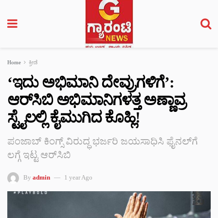
Home
ಕ್ರೀಡೆ
‘ಇದು ಅಭಿಮಾನಿ ದೇವ್ರುಗಳಿಗೆ’:
ಆರ್‌ಸಿಬಿ ಅಭಿಮಾನಿಗಳತ್ತ ಅಣ್ಣಾವ್ರ
ಸ್ಟೈಲಲ್ಲಿ ಕೈಮುಗಿದ ಕೊಹ್ಲಿ!
ಪಂಜಾಬ್ ಕಿಂಗ್ಸ್ ವಿರುದ್ಧ ಭರ್ಜರಿ ಜಯಸಾಧಿಸಿ ಫೈನಲ್‌ಗೆ
ಲಗ್ಗೆ ಇಟ್ಟ ಆರ್‌ಸಿಬಿ
By
admin
1 year Ago