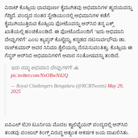
ವಿರಾಟ್‌ ಕೊಹ್ಲಿಯ ಭಾವಪೂರ್ಣ ಕೈಮುಗಿತವು ಅಭಿಮಾನಿಗಳ ಹೃದಯವನ್ನು
ಗೆದ್ದಿದೆ. ಪಂದ್ಯದ ನಂತರ ಸ್ಟೇಡಿಯಂನಲ್ಲಿ ಅಭಿಮಾನಿಗಳ ಕಡೆಗೆ
ಕೈಮುಗಿಯುತ್ತಿರುವ ಕೊಹ್ಲಿಯ ಫೋಟೊವನ್ನು ಆರ್‌ಸಿಬಿ ತನ್ನ ಎಕ್ಸ್‌
ಖಾತೆಯಲ್ಲಿ ಹಂಚಿಕೊಂಡಿದೆ. ಈ ಫೋಟೊದೊಂದಿಗೆ ‘ಇದು ಅಭಿಮಾನಿ
ದೇವ್ರುಗಳಿಗೆ’ ಎಂಬ ಕ್ಯಾಪ್ಶನ್‌ ಕೊಟ್ಟಿದ್ದು, ಕನ್ನಡದ ನಟಸಾರ್ವಭೌಮ ಡಾ.
ರಾಜ್‌ಕುಮಾರ್‌ ಅವರ ಸಿನಿಮಾ ಶೈಲಿಯನ್ನು ನೆನಪಿಸುವಂತಿತ್ತು. ಕೊಹ್ಲಿಯ ಈ
ಗೆಸ್ಚರ್‌ ಆರ್‌ಸಿಬಿ ಅಭಿಮಾನಿಗಳಿಗೆ ಅಪಾರ ಸಂತೋಷವನ್ನು ತಂದಿದೆ.
ಇದು ನಮ್ಮ ಅಭಿಮಾನಿ ದೇವ್ರುಗಳಿಗೆ! 🙏
pic.twitter.com/NxOBwNil2Q
— Royal Challengers Bengaluru (@RCBTweets)
May 29,
2025
ಐಪಿಎಲ್‌ ಟಿ20 ಟೂರ್ನಿಯ ಮೊದಲ ಕ್ವಾಲಿಫೈಯರ್‌ ಪಂದ್ಯದಲ್ಲಿ ಆರ್‌ಸಿಬಿ
ತಂಡವು ಪಂಜಾಬ್‌ ಕಿಂಗ್ಸ್‌ ವಿರುದ್ಧ ಅತ್ಯಂತ ಆಕರ್ಷಕ ಜಯ ದಾಖಲಿಸಿತು.