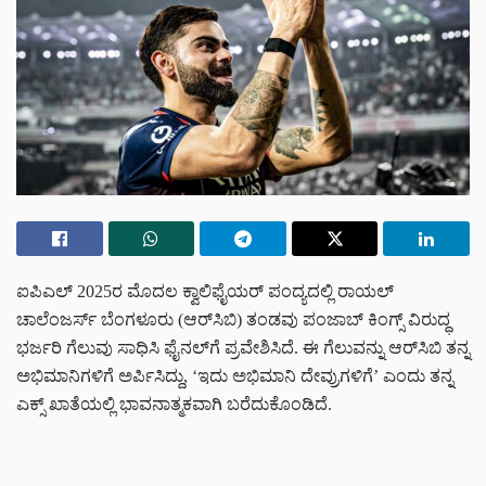
ಐಪಿಎಲ್‌ 2025ರ ಮೊದಲ ಕ್ವಾಲಿಫೈಯರ್‌ ಪಂದ್ಯದಲ್ಲಿ ರಾಯಲ್‌
ಚಾಲೆಂಜರ್ಸ್‌ ಬೆಂಗಳೂರು (ಆರ್‌ಸಿಬಿ) ತಂಡವು ಪಂಜಾಬ್‌ ಕಿಂಗ್ಸ್‌ ವಿರುದ್ಧ
ಭರ್ಜರಿ ಗೆಲುವು ಸಾಧಿಸಿ ಫೈನಲ್‌ಗೆ ಪ್ರವೇಶಿಸಿದೆ. ಈ ಗೆಲುವನ್ನು ಆರ್‌ಸಿಬಿ ತನ್ನ
ಅಭಿಮಾನಿಗಳಿಗೆ ಅರ್ಪಿಸಿದ್ದು, ‘ಇದು ಅಭಿಮಾನಿ ದೇವ್ರುಗಳಿಗೆ’ ಎಂದು ತನ್ನ
ಎಕ್ಸ್‌ ಖಾತೆಯಲ್ಲಿ ಭಾವನಾತ್ಮಕವಾಗಿ ಬರೆದುಕೊಂಡಿದೆ.