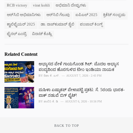
g
s
RCB victory
virat kohli
ಅಭಿಮಾನಿ ದೇವ್ರುಗಳು
o
:
r
ಆರ್‌ಸಿಬಿ ಅಭಿಮಾನಿಗಳು
ಆರ್‌ಸಿಬಿ ಗೆಲುವು
ಐಪಿಎಲ್ 2025
ಕ್ರಿಕೆಟ್‌ ಸಂಭ್ರಮ
i
e
ಕ್ವಾಲಿಫೈಯರ್‌ 2025
ಡಾ. ರಾಜ್‌ಕುಮಾರ್‌ ಶೈಲಿ
ಪಂಜಾಬ್ ಕಿಂಗ್ಸ್
s
:
ಫೈನಲ್‌ ಎಂಟ್ರಿ
ವಿರಾಟ್ ಕೊಹ್ಲಿ
Related Content
ಅಭ್ಯಾಸದ ವೇಳೆ ಗಾಯಗೊಂಡ ಗಿಲ್: ಮೊದಲ ಅಭ್ಯಾಸ
ಪಂದ್ಯದಿಂದ ಹೊರಗುಳಿದ ಟೀಂ ಇಂಡಿಯಾ ನಾಯಕ
BY
ದಿಶಾ ಕೆ. ಎಸ್.
AUGUST 7, 2026 - 2:43 PM
ಮಹಿಳಾ ಏಷ್ಯಾಕಪ್ ವೇಳಾಪಟ್ಟಿ ಪ್ರಕಟ: ಸೆ. 5ರಂದು ಭಾರತ-
ಪಾಕ್‌ ನಡುವೆ ಬಿಗ್ ಫೈಟ್!
BY
ಶಾಲಿನಿ ಕೆ. ಡಿ
AUGUST 6, 2026 - 10:56 PM
BACK TO TOP