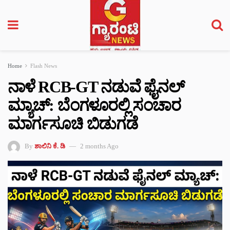
Home
Flash News
ನಾಳೆ RCB-GT ನಡುವೆ ಫೈನಲ್‌
ಮ್ಯಾಚ್‌: ಬೆಂಗಳೂರಲ್ಲಿ ಸಂಚಾರ
ಮಾರ್ಗಸೂಚಿ ಬಿಡುಗಡೆ
By
ಶಾಲಿನಿ ಕೆ. ಡಿ
2 months Ago