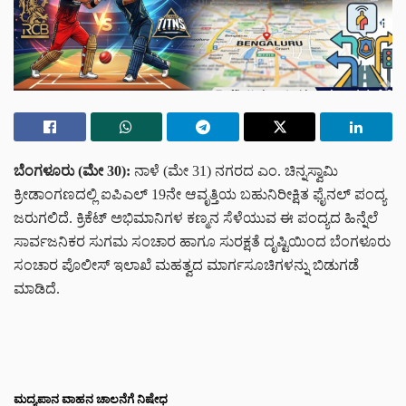
ಬೆಂಗಳೂರು (ಮೇ 30):
ನಾಳೆ (ಮೇ 31) ನಗರದ ಎಂ. ಚಿನ್ನಸ್ವಾಮಿ
ಕ್ರೀಡಾಂಗಣದಲ್ಲಿ ಐಪಿಎಲ್ 19ನೇ ಆವೃತ್ತಿಯ ಬಹುನಿರೀಕ್ಷಿತ ಫೈನಲ್ ಪಂದ್ಯ
ಜರುಗಲಿದೆ. ಕ್ರಿಕೆಟ್ ಅಭಿಮಾನಿಗಳ ಕಣ್ಮನ ಸೆಳೆಯುವ ಈ ಪಂದ್ಯದ ಹಿನ್ನೆಲೆ
ಸಾರ್ವಜನಿಕರ ಸುಗಮ ಸಂಚಾರ ಹಾಗೂ ಸುರಕ್ಷತೆ ದೃಷ್ಟಿಯಿಂದ ಬೆಂಗಳೂರು
ಸಂಚಾರ ಪೊಲೀಸ್ ಇಲಾಖೆ ಮಹತ್ವದ ಮಾರ್ಗಸೂಚಿಗಳನ್ನು ಬಿಡುಗಡೆ
ಮಾಡಿದೆ.
ಮದ್ಯಪಾನ ವಾಹನ ಚಾಲನೆಗೆ ನಿಷೇಧ