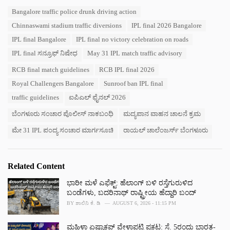
a
T
Bangalore traffic police drunk driving action
t
a
e
Chinnaswami stadium traffic diversions
IPL final 2026 Bangalore
g
g
s
IPL final Bangalore
IPL final no victory celebration on roads
o
:
r
IPL final ಸನ್ರೂಫ್ ನಿಷೇಧ
May 31 IPL match traffic advisory
i
e
RCB final match guidelines
RCB IPL final 2026
s
Royal Challengers Bangalore
Sunroof ban IPL final
:
traffic guidelines
ಐಪಿಎಲ್ ಫೈನಲ್ 2026
ಬೆಂಗಳೂರು ಸಂಚಾರ ಪೊಲೀಸ್ ನಾಕಬಂಧಿ
ಮದ್ಯಪಾನ ವಾಹನ ಚಾಲನೆ ಕ್ರಮ
ಮೇ 31 IPL ಪಂದ್ಯ ಸಂಚಾರ ಮಾರ್ಗಸೂಚಿ
ರಾಯಲ್ ಚಾಲೆಂಜರ್ಸ್ ಬೆಂಗಳೂರು
Related Content
ಭಾರೀ ಮಳೆ ಎಫೆಕ್ಟ್‌: ಹೆಲಾಂಗ್ ಬಳಿ ರಸ್ತೆಗುರುಳಿದ
ಬಂಡೆಗಳು, ಬದರಿನಾಥ್‌ ರಾಷ್ಟ್ರೀಯ ಹೆದ್ದಾರಿ ಬಂದ್‌
BY
ಶಾಲಿನಿ ಕೆ. ಡಿ
AUGUST 6, 2026 - 11:15 PM
ಮಹಿಳಾ ಏಷ್ಯಾಕಪ್ ವೇಳಾಪಟ್ಟಿ ಪ್ರಕಟ: ಸೆ. 5ರಂದು ಭಾರತ-