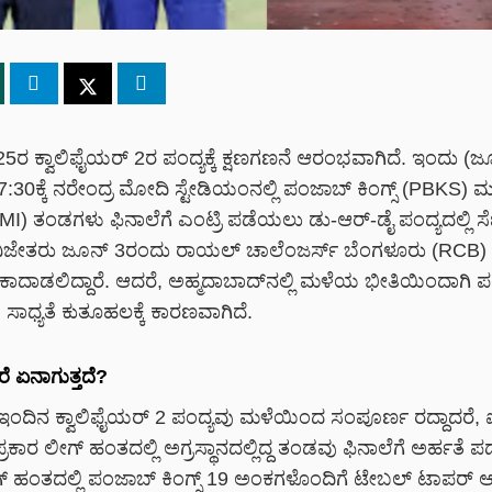
ರ ಕ್ವಾಲಿಫೈಯರ್ 2ರ ಪಂದ್ಯಕ್ಕೆ ಕ್ಷಣಗಣನೆ ಆರಂಭವಾಗಿದೆ. ಇಂದು (ಜ
ಿ 7:30ಕ್ಕೆ ನರೇಂದ್ರ ಮೋದಿ ಸ್ಟೇಡಿಯಂನಲ್ಲಿ ಪಂಜಾಬ್ ಕಿಂಗ್ಸ್ (PBKS) ಮ
MI) ತಂಡಗಳು ಫಿನಾಲೆಗೆ ಎಂಟ್ರಿ ಪಡೆಯಲು ಡು-ಆರ್-ಡೈ ಪಂದ್ಯದಲ್ಲಿ ಸ
ಿಜೇತರು ಜೂನ್ 3ರಂದು ರಾಯಲ್ ಚಾಲೆಂಜರ್ಸ್ ಬೆಂಗಳೂರು (RCB) ವಿ
 ಕಾದಾಡಲಿದ್ದಾರೆ. ಆದರೆ, ಅಹ್ಮದಾಬಾದ್‌ನಲ್ಲಿ ಮಳೆಯ ಭೀತಿಯಿಂದಾಗಿ ಪಂದ್
ಸಾಧ್ಯತೆ ಕುತೂಹಲಕ್ಕೆ ಕಾರಣವಾಗಿದೆ.
ರೆ ಏನಾಗುತ್ತದೆ?
ಇಂದಿನ ಕ್ವಾಲಿಫೈಯರ್ 2 ಪಂದ್ಯವು ಮಳೆಯಿಂದ ಸಂಪೂರ್ಣ ರದ್ದಾದರೆ,
ಾರ ಲೀಗ್ ಹಂತದಲ್ಲಿ ಅಗ್ರಸ್ಥಾನದಲ್ಲಿದ್ದ ತಂಡವು ಫಿನಾಲೆಗೆ ಅರ್ಹತೆ ಪ
ಹಂತದಲ್ಲಿ ಪಂಜಾಬ್ ಕಿಂಗ್ಸ್ 19 ಅಂಕಗಳೊಂದಿಗೆ ಟೇಬಲ್ ಟಾಪರ್‌ ಆಗಿ