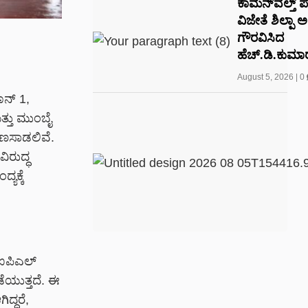
ಕಾಮನ್‌ವೆಲ್ತ್ 
ವಿಜೇತೆ ಶಿಲ್ಪಾ 
ಗೌರವಿಸಿದ
ಹೆಚ್.ಡಿ.ಕುಮಾರ
August 5, 2026
|
0
ೂನ್ 1,
ತ್ತು ಮುಂಬೈ
ೆಣಸಾಡಲಿವೆ.
ರುದ್ಧ
ಯಕ್ಕೆ
 ಐಪಿಎಲ್
ಡೆಯುತ್ತದೆ. ಈ
ದ್ದರೆ,