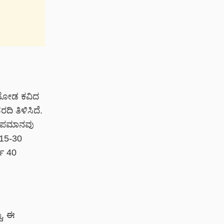
 ಮೋಡ ಕವಿದ
ಿ ತಿಳಿಸಿದೆ.
 ತಾಪಮಾನವು
 15-30
್ಣ 40
ು, ಈ