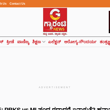
th Us
Contact Us
ಸ್
ಕ್ರೀಡೆ
ವಾಣಿಜ್ಯ
ಶಿಕ್ಷಣ
ಎಲೆಕ್ಷನ್
ಆರೋಗ್ಯ-ಸೌಂದರ್ಯ
ತಂತ್ರಜ
ADVERTISEMENT
: PBKS vs MI ಪಂದ್ಯ ರದ್ದಾದರೆ ಏನಾಗುತ್ತೆ? ಹ