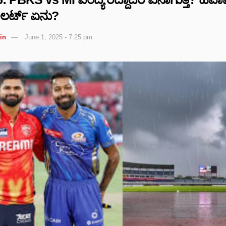
ಲರ್ಟ್ ಏನು?
in
June 1, 2025 - 7:25 pm