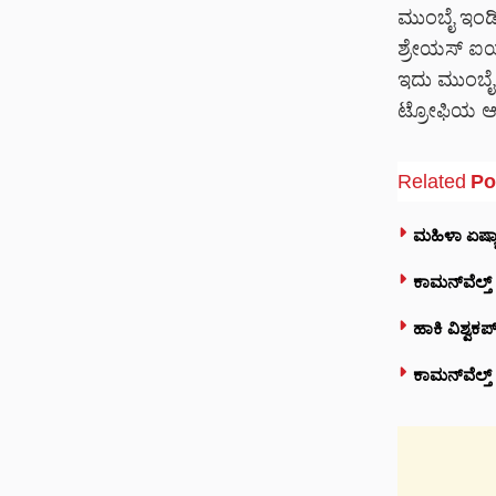
ಮುಂಬೈ ಇಂಡಿಯನ
ಶ್ರೇಯಸ್ ಐಯ
ಇದು ಮುಂಬೈ 
ಟ್ರೋಫಿಯ ಆಸೆ
Related
Po
ಮಹಿಳಾ ಏಷ್ಯಾ
ಕಾಮನ್‌ವೆಲ್ತ್
ಹಾಕಿ ವಿಶ್ವಕ
ಕಾಮನ್‌ವೆಲ್ತ್