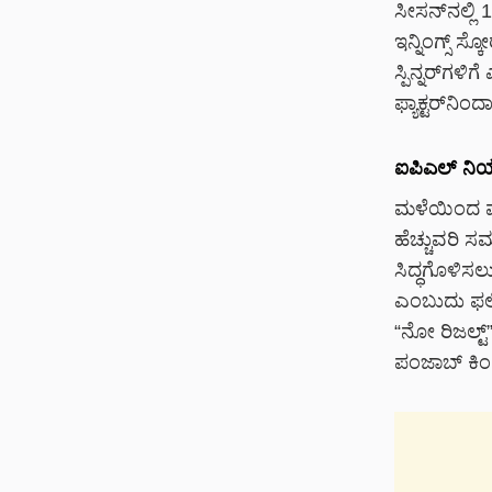
ಸೀಸನ್‌ನಲ್ಲಿ 
ಇನ್ನಿಂಗ್ಸ್ ಸ
ಸ್ಪಿನ್ನರ್‌ಗ
ಫ್ಯಾಕ್ಟರ್‌ನಿ
ಐಪಿಎಲ್ ನಿ
ಮಳೆಯಿಂದ ಪಂ
ಹೆಚ್ಚುವರಿ ಸಮ
ಸಿದ್ಧಗೊಳಿಸ
ಎಂಬುದು ಫಲಿತ
“ನೋ ರಿಜಲ್ಟ
ಪಂಜಾಬ್ ಕಿಂಗ್