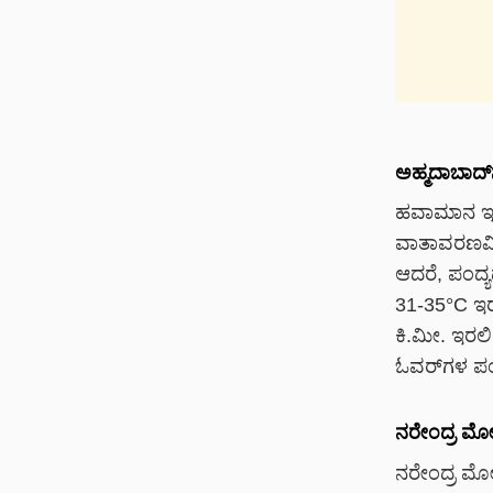
ಅಹ್ಮದಾಬಾದ
ಹವಾಮಾನ ಇಲಾ
ವಾತಾವರಣವಿದೆ
ಆದರೆ, ಪಂದ್
31-35°C ಇರಲ
ಕಿ.ಮೀ. ಇರಲಿ
ಓವರ್‌ಗಳ ಪಂದ
ನರೇಂದ್ರ ಮೋದ
ನರೇಂದ್ರ ಮೋದ