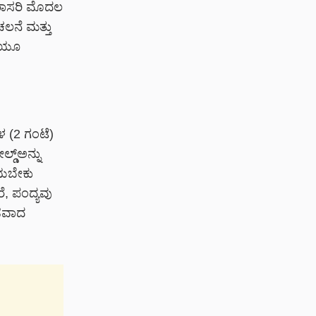
. ಸರಾಸರಿ ಮೊದಲ
 ಚಲನೆ ಮತ್ತು
ಡಿಯೂ
 (2 ಗಂಟೆ)
ಡ್‌ಅನ್ನು
ೆಯಬೇಕು
ೆ, ಪಂದ್ಯವು
ಂಡವಾದ