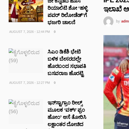
ಜೀ ಕನ್ನಡದ ಹೊಸ
ಇಲಾಖೆ ಅ
ರಿಯಾಲಿಟಿ ಶೋ ‘ಹಳ್ಳಿ
ಪವರ್ ರಿಲೋಡೆಡ್’ಗೆ
by
adm
ಭರ್ಜರಿ ಚಾಲನೆ
AUGUST 7, 2026 - 12:44 PM
0
ಸಿಎಂ ಡಿಕೆಶಿ ಭೇಟಿ
ಬಳಿಕ ಬೇಸರದಲ್ಲೇ
ಹೊರಬಂದ ಸಭಾಪತಿ
ಬಸವರಾಜ ಹೊರಟ್ಟಿ
AUGUST 7, 2026 - 12:27 PM
0
ಇನ್‌ಸ್ಟಾಗ್ರಾಂ ರೀಲ್ಸ್‌
ಮೂಲಕ ‘ವರ್ಕ್ ಫ್ರಂ
ಹೋಂ’ ಆಸೆ ತೋರಿಸಿ
ಲಕ್ಷಾಂತರ ದೋಚಿದ