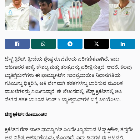
ಟೆಸ್ಟ್ ಕ್ರಿಕೆಟ್, ಕ್ರೀಡೆಯ ಶ್ರೇಷ್ಠ ರೂಪವೆಂದು ಪರಿಗಣಿತವಾಗಿದೆ, ಇದು
ಆಟಗಾರರ ತಾಳ್ಮೆ, ಕೌಶಲ್ಯ ಮತ್ತು ತಂತ್ರವನ್ನು ಪರೀಕ್ಷಿಸುತ್ತದೆ. ಆದರೆ, ಕೆಲವು
ಬ್ಯಾಟ್ಸ್‌ಮನ್‌ಗಳು ಈ ಫಾರ್ಮ್ಯಾಟ್‌ನ ಸಾಂಪ್ರದಾಯಿಕ ನಿಧಾನಗತಿಯ
ಗತಿಯನ್ನು ಧಿಕ್ಕರಿಸಿ, ಅತಿ ವೇಗವಾಗಿ ಶತಕಗಳನ್ನು ಬಾರಿಸುವ ಮೂಲಕ
ದಾಖಲೆಗಳನ್ನು ನಿರ್ಮಿಸಿದ್ದಾರೆ. ಈ ಲೇಖನದಲ್ಲಿ, ಟೆಸ್ಟ್ ಕ್ರಿಕೆಟ್‌ನಲ್ಲಿ ಅತಿ
ವೇಗದ ಶತಕ ಬಾರಿಸಿದ ಟಾಪ್ 5 ಬ್ಯಾಟ್ಸ್‌ಮನ್‌ಗಳ ಬಗ್ಗೆ ತಿಳಿಯೋಣ.
ಟೆಸ್ಟ್ ಕ್ರಿಕೆಟ್‌ನ ರೋಮಾಂಚನ
ಕ್ರಿಕೆಟ್‌ನ ರೆಡ್ ಬಾಲ್ ಫಾರ್ಮ್ಯಾಟ್ ಎಂದೇ ಖ್ಯಾತವಾದ ಟೆಸ್ಟ್ ಕ್ರಿಕೆಟ್, ತನ್ನದೇ
ಆದ ವಿಶಿಷ್ಟ ಆಕರ್ಷಣೆಯನ್ನು ಹೊಂದಿದೆ. ಐದು ದಿನಗಳ ಈ ಆಟದಲ್ಲಿ,