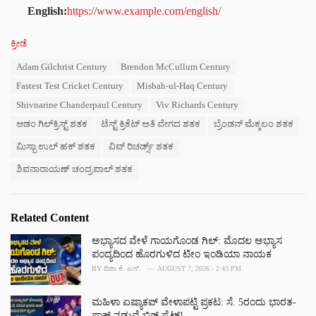
English:
https://www.example.com/english/
C
ಕ್ರೀಡೆ
a
T
Adam Gilchrist Century
Brendon McCullum Century
t
a
e
Fastest Test Cricket Century
Misbah-ul-Haq Century
g
g
s
Shivnarine Chanderpaul Century
Viv Richards Century
o
:
r
ಆಡಂ ಗಿಲ್‌ಕ್ರಿಸ್ಟ್ ಶತಕ
ಟೆಸ್ಟ್ ಕ್ರಿಕೆಟ್ ಅತಿ ವೇಗದ ಶತಕ
ಬ್ರೆಂಡನ್ ಮೆಕ್ಕಲಂ ಶತಕ
i
e
ಮಿಸ್ಬಾ ಉಲ್ ಹಕ್ ಶತಕ
ವಿವ್ ರಿಚರ್ಡ್ಸ್ ಶತಕ
s
ಶಿವನಾರಾಯಣ್ ಚಂದ್ರಪಾಲ್ ಶತಕ
:
Related Content
ಅಭ್ಯಾಸದ ವೇಳೆ ಗಾಯಗೊಂಡ ಗಿಲ್: ಮೊದಲ ಅಭ್ಯಾಸ
ಪಂದ್ಯದಿಂದ ಹೊರಗುಳಿದ ಟೀಂ ಇಂಡಿಯಾ ನಾಯಕ
BY
ದಿಶಾ ಕೆ. ಎಸ್.
AUGUST 7, 2026 - 2:43 PM
ಮಹಿಳಾ ಏಷ್ಯಾಕಪ್ ವೇಳಾಪಟ್ಟಿ ಪ್ರಕಟ: ಸೆ. 5ರಂದು ಭಾರತ-
ಪಾಕ್‌ ನಡುವೆ ಬಿಗ್ ಫೈಟ್!