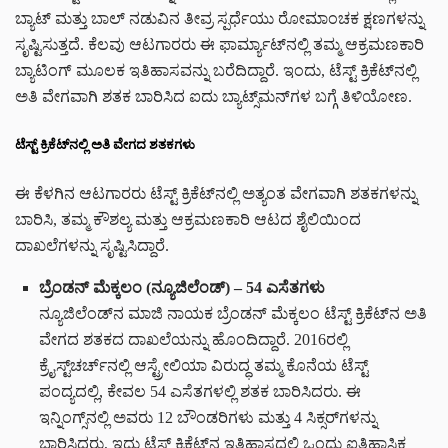
ಬ್ಯಾಟ್ ಮತ್ತು ಬಾಲ್ ನಡುವಿನ ತೀವ್ರ ಸ್ಪರ್ಧೆಯು ರೋಮಾಂಚಕ ಕ್ಷಣಗಳನ್ನು
ಸೃಷ್ಟಿಸುತ್ತದೆ. ಕೆಲವು ಆಟಗಾರರು ಈ ಫಾರ್ಮ್ಯಾಟ್‌ನಲ್ಲಿ ತಮ್ಮ ಆಕ್ರಮಣಕಾರಿ
ಬ್ಯಾಟಿಂಗ್ ಮೂಲಕ ಇತಿಹಾಸವನ್ನು ಬರೆದಿದ್ದಾರೆ. ಇಂದು, ಟೆಸ್ಟ್ ಕ್ರಿಕೆಟ್‌ನಲ್ಲಿ
ಅತಿ ವೇಗವಾಗಿ ಶತಕ ಬಾರಿಸಿದ ಐದು ಬ್ಯಾಟ್ಸ್‌ಮನ್‌ಗಳ ಬಗ್ಗೆ ತಿಳಿಯೋಣ.
ಟೆಸ್ಟ್ ಕ್ರಿಕೆಟ್‌ನಲ್ಲಿ ಅತಿ ವೇಗದ ಶತಕಗಳು
ಈ ಕೆಳಗಿನ ಆಟಗಾರರು ಟೆಸ್ಟ್ ಕ್ರಿಕೆಟ್‌ನಲ್ಲಿ ಅತ್ಯಂತ ವೇಗವಾಗಿ ಶತಕಗಳನ್ನು
ಬಾರಿಸಿ, ತಮ್ಮ ಕೌಶಲ್ಯ ಮತ್ತು ಆಕ್ರಮಣಕಾರಿ ಆಟದ ಶೈಲಿಯಿಂದ
ದಾಖಲೆಗಳನ್ನು ಸೃಷ್ಟಿಸಿದ್ದಾರೆ.
ಬ್ರೆಂಡನ್ ಮೆಕ್ಕಲಂ (ನ್ಯೂಜಿಲೆಂಡ್) – 54 ಎಸೆತಗಳು
ನ್ಯೂಜಿಲೆಂಡ್‌ನ ಮಾಜಿ ನಾಯಕ ಬ್ರೆಂಡನ್ ಮೆಕ್ಕಲಂ ಟೆಸ್ಟ್ ಕ್ರಿಕೆಟ್‌ನ ಅತಿ
ವೇಗದ ಶತಕದ ದಾಖಲೆಯನ್ನು ಹೊಂದಿದ್ದಾರೆ. 2016ರಲ್ಲಿ
ಕ್ರೈಸ್ಟ್‌ಚರ್ಚ್‌ನಲ್ಲಿ ಆಸ್ಟ್ರೇಲಿಯಾ ವಿರುದ್ಧ ತಮ್ಮ ಕೊನೆಯ ಟೆಸ್ಟ್
ಪಂದ್ಯದಲ್ಲಿ, ಕೇವಲ 54 ಎಸೆತಗಳಲ್ಲಿ ಶತಕ ಬಾರಿಸಿದರು. ಈ
ಇನ್ನಿಂಗ್ಸ್‌ನಲ್ಲಿ ಅವರು 12 ಬೌಂಡರಿಗಳು ಮತ್ತು 4 ಸಿಕ್ಸರ್‌ಗಳನ್ನು
ಬಾರಿಸಿದರು, ಇದು ಟೆಸ್ಟ್ ಕ್ರಿಕೆಟ್‌ನ ಇತಿಹಾಸದಲ್ಲಿ ಒಂದು ಐತಿಹಾಸಿಕ