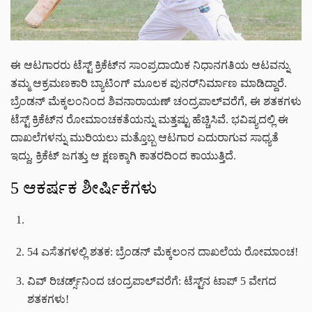
ಈ ಆಟಗಾರರು ಟೆಸ್ಟ್ ಕ್ರಿಕೆಟ್‌ನ ಸಾಂಪ್ರದಾಯಿಕ ನಿಧಾನಗತಿಯ ಆಟವನ್ನು
ತಮ್ಮ ಆಕ್ರಮಣಕಾರಿ ಬ್ಯಾಟಿಂಗ್ ಮೂಲಕ ಪುನರ್‌ನಿರ್ಮಾಣ ಮಾಡಿದ್ದಾರೆ.
ಬ್ರೆಂಡನ್ ಮೆಕ್ಕಲಂನಿಂದ ಶಿವನಾರಾಯಣ್ ಚಂದ್ರಪಾಲ್‌ವರೆಗೆ, ಈ ಶತಕಗಳು
ಟೆಸ್ಟ್ ಕ್ರಿಕೆಟ್‌ನ ರೋಮಾಂಚಕತೆಯನ್ನು ಮತ್ತಷ್ಟು ಹೆಚ್ಚಿಸಿವೆ. ಭವಿಷ್ಯದಲ್ಲಿ ಈ
ದಾಖಲೆಗಳನ್ನು ಮುರಿಯಲು ಮತ್ತೊಬ್ಬ ಆಟಗಾರ ಎದುರಾಗುವ ಸಾಧ್ಯತೆ
ಇದ್ದು, ಕ್ರಿಕೆಟ್ ಜಗತ್ತು ಆ ಕ್ಷಣಕ್ಕಾಗಿ ಕಾತರದಿಂದ ಕಾಯುತ್ತಿದೆ.
5 ಆಕರ್ಷಕ ಶೀರ್ಷಿಕೆಗಳು
54 ಎಸೆತಗಳಲ್ಲಿ ಶತಕ: ಬ್ರೆಂಡನ್ ಮೆಕ್ಕಲಂನ ದಾಖಲೆಯ ರೋಮಾಂಚ!
ವಿವ್ ರಿಚರ್ಡ್ಸ್‌ನಿಂದ ಚಂದ್ರಪಾಲ್‌ವರೆಗೆ: ಟೆಸ್ಟ್‌ನ ಟಾಪ್ 5 ವೇಗದ
ಶತಕಗಳು!