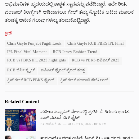
ಅಭಿಮಾನಿಗಳ ಹೃದಯದಲ್ಲಿ ಶಾಶ್ವತ ಸ್ಥಾನವನ್ನು ಪಡೆದಿದ್ದಾರೆ. ಇದೇ ರೀತಿ,
ಪಂಜಾಬ್ ಕಿಂಗ್ಸ್‌ಗಾಗಿ ಆಡಿದಾಗಲೂ ಗೇಲ್ ತಮ್ಮ ಸ್ಫೋಟಕ ಆಟದ ಮೂಲಕ
ತಂಡಕ್ಕೆ ಅನೇಕ ಗೆಲುವುಗಳನ್ನು ತಂದುಕೊಟ್ಟಿದ್ದಾರೆ.
C
ಕ್ರೀಡೆ
a
T
Chris Gayle Punjabi Pagdi Look
Chris Gayle RCB PBKS IPL Final
t
a
e
IPL Final Viral Moment
RCB Jersey Fashion Trend
g
g
s
RCB vs PBKS IPL 2025 highlights
RCB vs PBKS ಐಪಿಎಲ್ 2025
o
:
r
RCB ಜೆರ್ಸಿ ಸ್ಟೈಲ್
ಐಪಿಎಲ್ ಫೈನಲ್ ವೈರಲ್ ತಂತ್ರ
i
e
ಕ್ರಿಸ್ ಗೇಲ್ RCB PBKS ಫೈನಲ್
ಕ್ರಿಸ್ ಗೇಲ್ ಪಂಜಾಬಿ ಪೇಟ ಲುಕ್
s
:
Related Content
ಮಹಿಳಾ ಏಷ್ಯಾಕಪ್ ವೇಳಾಪಟ್ಟಿ ಪ್ರಕಟ: ಸೆ. 5ರಂದು ಭಾರತ-
ಪಾಕ್‌ ನಡುವೆ ಬಿಗ್ ಫೈಟ್!
BY
ಶಾಲಿನಿ ಕೆ. ಡಿ
AUGUST 6, 2026 - 10:56 PM
ಕಾಮನ್‌ವೆಲ್ತ್ ಪದಕ ವಿಜೇತೆ ಶಿಲ್ಪಾಗೆ ₹15 ಲಕ್ಷ ನಗದು ಹಾಗೂ