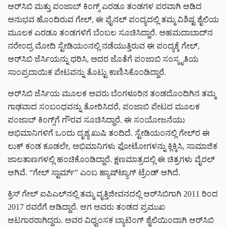
ಆರ್‌ಸಿಬಿ ಮತ್ತು ಪಂಜಾಬ್ ಕಿಂಗ್ಸ್ ಎರಡೂ ತಂಡಗಳ ಪರವಾಗಿ ಆಡಿದ
ಅನುಭವ ಹೊಂದಿರುವ ಗೇಲ್, ಈ ಫೈನಲ್ ಪಂದ್ಯದಲ್ಲಿ ತಮ್ಮ ವಿಶಿಷ್ಟ ಶೈಲಿಯ
ಮೂಲಕ ಎರಡೂ ತಂಡಗಳಿಗೆ ಬೆಂಬಲ ಸೂಚಿಸಿದ್ದಾರೆ. ಅಹಮದಾಬಾದ್‌ನ
ನರೇಂದ್ರ ಮೋದಿ ಸ್ಟೇಡಿಯಂನಲ್ಲಿ ನಡೆಯುತ್ತಿರುವ ಈ ಪಂದ್ಯಕ್ಕೆ ಗೇಲ್,
ಆರ್‌ಸಿಬಿ ಜೆರ್ಸಿಯನ್ನು ಧರಿಸಿ, ಅದರ ಜೊತೆಗೆ ಪಂಜಾಬಿ ಸಂಸ್ಕೃತಿಯ
ಸಾಂಪ್ರದಾಯಿಕ ಪೇಟವನ್ನು ತೊಟ್ಟು ಕಾಣಿಸಿಕೊಂಡಿದ್ದಾರೆ.
ಆರ್‌ಸಿಬಿ ಜೆರ್ಸಿಯ ಮೂಲಕ ಅವರು ಬೆಂಗಳೂರಿನ ತಂಡದೊಂದಿಗಿನ ತಮ್ಮ
ಗಾಢವಾದ ಸಂಬಂಧವನ್ನು ತೋರಿಸಿದರೆ, ಪಂಜಾಬಿ ಪೇಟದ ಮೂಲಕ
ಪಂಜಾಬ್ ಕಿಂಗ್ಸ್‌ಗೆ ಗೌರವ ಸೂಚಿಸಿದ್ದಾರೆ. ಈ ಸಂಯೋಜನೆಯು
ಅಭಿಮಾನಿಗಳಿಗೆ ಒಂದು ದೃಶ್ಯ ಖುಷಿ ತಂದಿದೆ. ಸ್ಟೇಡಿಯಂನಲ್ಲಿ ಗೇಲ್‌ರ ಈ
ಲುಕ್ ಕಂಡ ಕೂಡಲೇ, ಅಭಿಮಾನಿಗಳು ಫೋಟೋಗಳನ್ನು ಕ್ಲಿಕ್ಕಿಸಿ, ಸಾಮಾಜಿಕ
ಜಾಲತಾಣಗಳಲ್ಲಿ ಹಂಚಿಕೊಂಡಿದ್ದಾರೆ. ಕ್ಷಣಮಾತ್ರದಲ್ಲಿ ಈ ಚಿತ್ರಗಳು ವೈರಲ್
ಆಗಿವೆ. “ಗೇಲ್ ಸ್ಟಾರ್ಮ್” ಎಂಬ ಹ್ಯಾಷ್‌ಟ್ಯಾಗ್ ಟ್ರೆಂಡ್ ಆಗಿದೆ.
ಕ್ರಿಸ್ ಗೇಲ್ ಐಪಿಎಲ್‌ನಲ್ಲಿ ತಮ್ಮ ವೃತ್ತಿಜೀವನದಲ್ಲಿ ಆರ್‌ಸಿಬಿಗಾಗಿ 2011 ರಿಂದ
2017 ರವರೆಗೆ ಆಡಿದ್ದಾರೆ. ಆಗ ಅವರು ತಂಡದ ಪ್ರಮುಖ
ಆಟಗಾರರಾಗಿದ್ದರು. ಅವರ ವಿಧ್ವಂಸಕ ಬ್ಯಾಟಿಂಗ್ ಶೈಲಿಯಿಂದಾಗಿ ಆರ್‌ಸಿಬಿ