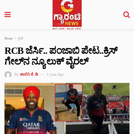
Home
ಕ್ರೀಡೆ
RCB ಜೆರ್ಸಿ.. ಪಂಜಾಬಿ ಪೇಟ..ಕ್ರಿಸ್
ಗೇಲ್‌ನ ನ್ಯೂ ಲುಕ್ ವೈರಲ್‌
By
ಶಾಲಿನಿ ಕೆ. ಡಿ
1 year Ago