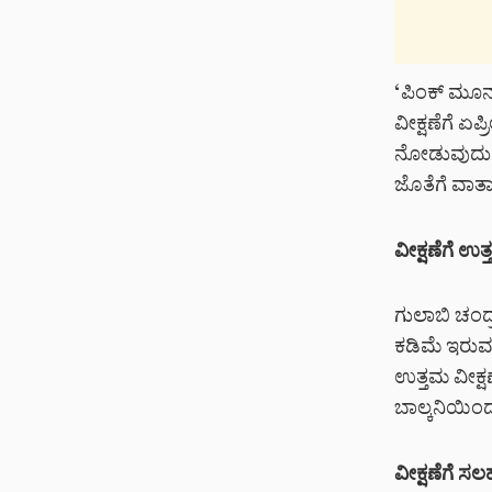
‘ಪಿಂಕ್ ಮೂನ್’
ವೀಕ್ಷಣೆಗೆ ಏ
ನೋಡುವುದು ಸ
ಜೊತೆಗೆ ವಾತ
ವೀಕ್ಷಣೆಗೆ ಉತ
ಗುಲಾಬಿ ಚಂದ
ಕಡಿಮೆ ಇರುವ
ಉತ್ತಮ ವೀಕ್ಷ
ಬಾಲ್ಕನಿಯಿಂ
ವೀಕ್ಷಣೆಗೆ ಸಲ