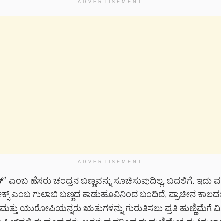
ADVERTISEMENT
ADVERTISEMENT
’ ಎಂಬ ಹೆಸರು ಚಂದ್ರನ ಬಣ್ಣವನ್ನು ಸೂಚಿಸುವುದಿಲ್ಲ. ಬದಲಿಗೆ, ಇದು 
್ಸ್ ಎಂಬ ಗುಲಾಬಿ ಬಣ್ಣದ ಕಾಡುಹೂವಿನಿಂದ ಬಂದಿದೆ. ಪ್ರಾಚೀನ ಕಾಲದಲ್
ಮತ್ತು ಯುರೋಪಿಯನ್ನರು ಋತುಗಳನ್ನು ಗುರುತಿಸಲು ಪ್ರತಿ ಹುಣ್ಣಿಮೆಗೆ ವಿಶಿ