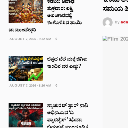
ಇಂದು ಆಕಾ
ಕಡೆಯ ಆಷಾಢ
ಸಮಯ ತಿಳ
ಶುಕ್ರವಾರ: ಲಕ್ಷ್ಮಿ
ಅಲಂಕಾರದಲ್ಲಿ
by
adm
ಕಂಗೊಳಿಸಿದ ತಾಯಿ
ಚಾಮುಂಡೇಶ್ವರಿ
AUGUST 7, 2026 - 9:32 AM
0
ಚಿನ್ನದ ಬೆಲೆ ಮತ್ತೆ ಜಿಗಿತ:
ಇಂದಿನ ದರ ಎಷ್ಟು?
AUGUST 7, 2026 - 8:26 AM
0
ನ್ಯಾಚುರಲ್ ಸ್ಟಾರ್ ನಾನಿ
ಅಭಿನಯದ ‘ದಿ
ಪ್ಯಾರಡೈಸ್’ ಸಿನಿಮಾ
ಬಿಡುಗಡೆ ಮುಂದೂಡಿಕೆ