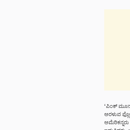
‘ಪಿಂಕ್ ಮೂನ್
ಅರಳುವ ಫ್ಲೋಕ
ಅಮೆರಿಕನ್ನರು 