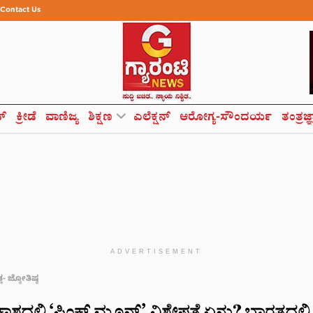
Contact Us
ಸ್
ಕ್ರೀಡೆ
ವಾಣಿಜ್ಯ
ಶಿಕ್ಷಣ
ಎಲೆಕ್ಷನ್
ಆರೋಗ್ಯ-ಸೌಂದರ್ಯ
ತಂತ್ರಜ್
ADVERTISEMENT
್ಮ- ಜ್ಯೋತಿಷ್ಯ