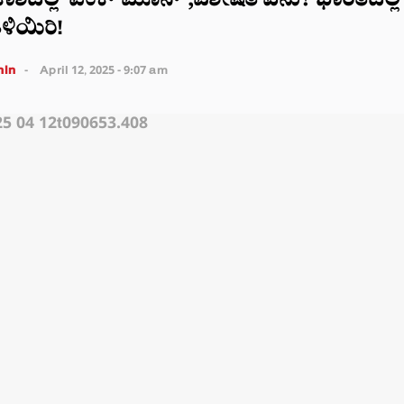
ಶದಲ್ಲಿ ‘ಪಿಂಕ್ ಮೂನ್’,ವಿಶೇಷತೆ ಏನು? ಭಾರತದಲ್ಲಿ
ಿಯಿರಿ!
in
April 12, 2025 - 9:07 am