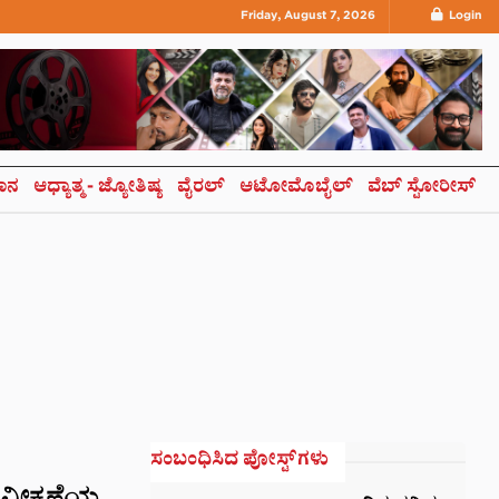
Friday, August 7, 2026
Login
ಞಾನ
ಆಧ್ಯಾತ್ಮ- ಜ್ಯೋತಿಷ್ಯ
ವೈರಲ್
ಆಟೋಮೊಬೈಲ್
ವೆಬ್ ಸ್ಟೋರೀಸ್
ಸಂಬಂಧಿಸಿದ ಪೋಸ್ಟ್‌ಗಳು