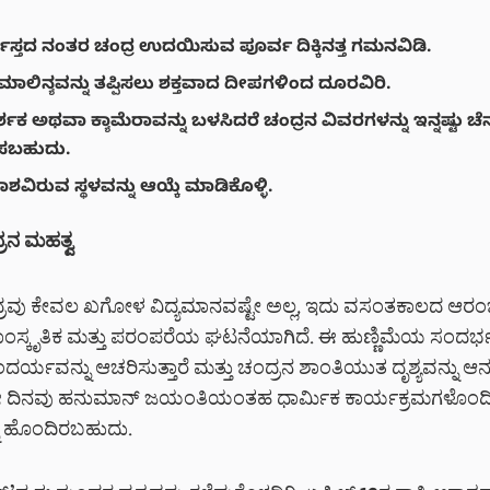
ಸ್ತದ ನಂತರ ಚಂದ್ರ ಉದಯಿಸುವ ಪೂರ್ವ ದಿಕ್ಕಿನತ್ತ ಗಮನವಿಡಿ.
ಮಾಲಿನ್ಯವನ್ನು ತಪ್ಪಿಸಲು ಶಕ್ತವಾದ ದೀಪಗಳಿಂದ ದೂರವಿರಿ.
ಕ ಅಥವಾ ಕ್ಯಾಮೆರಾವನ್ನು ಬಳಸಿದರೆ ಚಂದ್ರನ ವಿವರಗಳನ್ನು ಇನ್ನಷ್ಟು ಚೆನ್
ಸಬಹುದು.
ಆಕಾಶವಿರುವ ಸ್ಥಳವನ್ನು ಆಯ್ಕೆ ಮಾಡಿಕೊಳ್ಳಿ.
್ರನ ಮಹತ್ವ
್ರವು ಕೇವಲ ಖಗೋಳ ವಿದ್ಯಮಾನವಷ್ಟೇ ಅಲ್ಲ, ಇದು ವಸಂತಕಾಲದ ಆರಂ
ಂಸ್ಕೃತಿಕ ಮತ್ತು ಪರಂಪರೆಯ ಘಟನೆಯಾಗಿದೆ. ಈ ಹುಣ್ಣಿಮೆಯ ಸಂದರ್ಭ
ಂದರ್ಯವನ್ನು ಆಚರಿಸುತ್ತಾರೆ ಮತ್ತು ಚಂದ್ರನ ಶಾಂತಿಯುತ ದೃಶ್ಯವನ್ನು ಆನಂ
 ಈ ದಿನವು ಹನುಮಾನ್ ಜಯಂತಿಯಂತಹ ಧಾರ್ಮಿಕ ಕಾರ್ಯಕ್ರಮಗಳೊಂದ
ು ಹೊಂದಿರಬಹುದು.