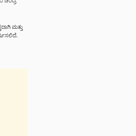
ಿ ಚಂದ್ರ’
ಕದಾಗಿ ಮತ್ತು
ಷಿಸಲಿದೆ.