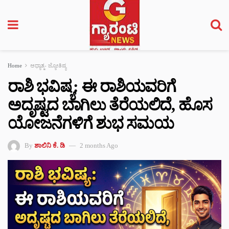
Home
ಆಧ್ಯಾತ್ಮ- ಜ್ಯೋತಿಷ್ಯ
ರಾಶಿ ಭವಿಷ್ಯ: ಈ ರಾಶಿಯವರಿಗೆ
ಅದೃಷ್ಟದ ಬಾಗಿಲು ತೆರೆಯಲಿದೆ, ಹೊಸ
ಯೋಜನೆಗಳಿಗೆ ಶುಭ ಸಮಯ
By
ಶಾಲಿನಿ ಕೆ. ಡಿ
2 months Ago