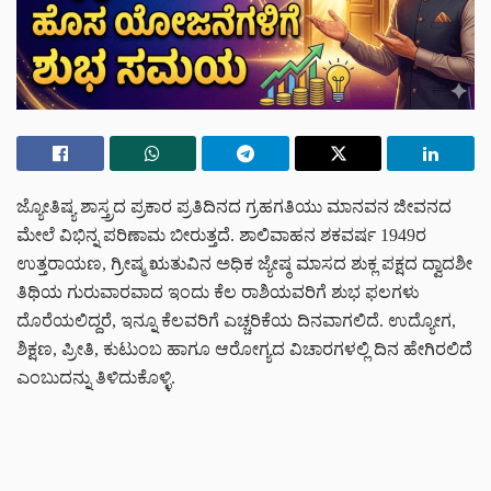
ಜ್ಯೋತಿಷ್ಯ ಶಾಸ್ತ್ರದ ಪ್ರಕಾರ ಪ್ರತಿದಿನದ ಗ್ರಹಗತಿಯು ಮಾನವನ ಜೀವನದ
ಮೇಲೆ ವಿಭಿನ್ನ ಪರಿಣಾಮ ಬೀರುತ್ತದೆ. ಶಾಲಿವಾಹನ ಶಕವರ್ಷ 1949ರ
ಉತ್ತರಾಯಣ, ಗ್ರೀಷ್ಮ ಋತುವಿನ ಅಧಿಕ ಜ್ಯೇಷ್ಠ ಮಾಸದ ಶುಕ್ಲ ಪಕ್ಷದ ದ್ವಾದಶೀ
ತಿಥಿಯ ಗುರುವಾರವಾದ ಇಂದು ಕೆಲ ರಾಶಿಯವರಿಗೆ ಶುಭ ಫಲಗಳು
ದೊರೆಯಲಿದ್ದರೆ, ಇನ್ನೂ ಕೆಲವರಿಗೆ ಎಚ್ಚರಿಕೆಯ ದಿನವಾಗಲಿದೆ. ಉದ್ಯೋಗ,
ಶಿಕ್ಷಣ, ಪ್ರೀತಿ, ಕುಟುಂಬ ಹಾಗೂ ಆರೋಗ್ಯದ ವಿಚಾರಗಳಲ್ಲಿ ದಿನ ಹೇಗಿರಲಿದೆ
ಎಂಬುದನ್ನು ತಿಳಿದುಕೊಳ್ಳಿ.