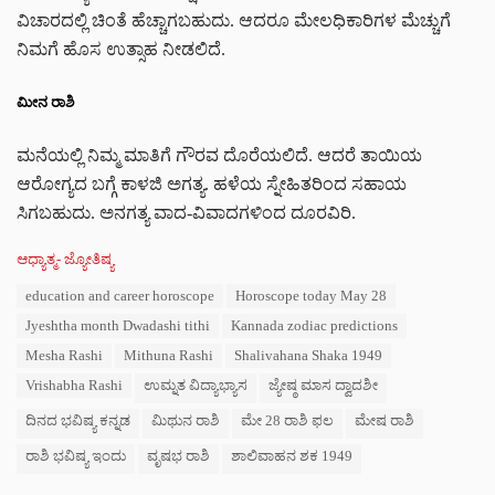
ವಿಚಾರದಲ್ಲಿ ಚಿಂತೆ ಹೆಚ್ಚಾಗಬಹುದು. ಆದರೂ ಮೇಲಧಿಕಾರಿಗಳ ಮೆಚ್ಚುಗೆ
ನಿಮಗೆ ಹೊಸ ಉತ್ಸಾಹ ನೀಡಲಿದೆ.
ಮೀನ ರಾಶಿ
ಮನೆಯಲ್ಲಿ ನಿಮ್ಮ ಮಾತಿಗೆ ಗೌರವ ದೊರೆಯಲಿದೆ. ಆದರೆ ತಾಯಿಯ
ಆರೋಗ್ಯದ ಬಗ್ಗೆ ಕಾಳಜಿ ಅಗತ್ಯ. ಹಳೆಯ ಸ್ನೇಹಿತರಿಂದ ಸಹಾಯ
ಸಿಗಬಹುದು. ಅನಗತ್ಯ ವಾದ-ವಿವಾದಗಳಿಂದ ದೂರವಿರಿ.
C
ಆಧ್ಯಾತ್ಮ- ಜ್ಯೋತಿಷ್ಯ
a
T
education and career horoscope
Horoscope today May 28
t
a
e
Jyeshtha month Dwadashi tithi
Kannada zodiac predictions
g
g
s
Mesha Rashi
Mithuna Rashi
Shalivahana Shaka 1949
o
:
r
Vrishabha Rashi
ಉಮ್ನತ ವಿದ್ಯಾಭ್ಯಾಸ
ಜ್ಯೇಷ್ಠ ಮಾಸ ದ್ವಾದಶೀ
i
e
ದಿನದ ಭವಿಷ್ಯ ಕನ್ನಡ
ಮಿಥುನ ರಾಶಿ
ಮೇ 28 ರಾಶಿ ಫಲ
ಮೇಷ ರಾಶಿ
s
ರಾಶಿ ಭವಿಷ್ಯ ಇಂದು
ವೃಷಭ ರಾಶಿ
ಶಾಲಿವಾಹನ ಶಕ 1949
: