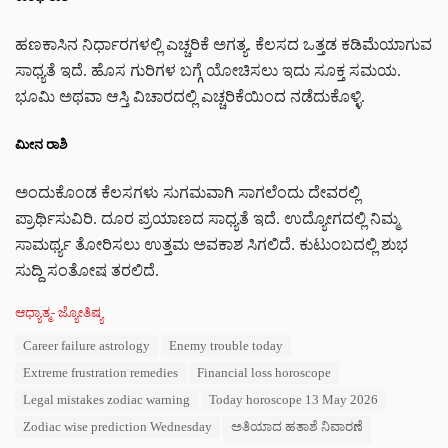
ಹಣಕಾಸಿನ ನಿರ್ಧಾರಗಳಲ್ಲಿ ಎಚ್ಚರಿಕೆ ಅಗತ್ಯ. ಕೆಲಸದ ಒತ್ತಡ ಕಡಿಮೆಯಾಗುವ
ಸಾಧ್ಯತೆ ಇದೆ. ಹೊಸ ಗುರಿಗಳ ಬಗ್ಗೆ ಯೋಚಿಸಲು ಇದು ಸೂಕ್ತ ಸಮಯ.
ಭೂಮಿ ಅಥವಾ ಆಸ್ತಿ ವಿಚಾರದಲ್ಲಿ ಎಚ್ಚರಿಕೆಯಿಂದ ನಡೆದುಕೊಳ್ಳಿ.
ಮೀನ ರಾಶಿ
ಅಂದುಕೊಂಡ ಕೆಲಸಗಳು ಸುಗಮವಾಗಿ ಸಾಗಲೆಂದು ದೇವರಲ್ಲಿ
ಪ್ರಾರ್ಥಿಸುವಿರಿ. ದೂರ ಪ್ರಯಾಣದ ಸಾಧ್ಯತೆ ಇದೆ. ಉದ್ಯೋಗದಲ್ಲಿ ನಿಮ್ಮ
ಸಾಮರ್ಥ್ಯ ತೋರಿಸಲು ಉತ್ತಮ ಅವಕಾಶ ಸಿಗಲಿದೆ. ಕುಟುಂಬದಲ್ಲಿ ಶುಭ
ಸುದ್ದಿ ಸಂತೋಷ ತರಲಿದೆ.
C
ಆಧ್ಯಾತ್ಮ- ಜ್ಯೋತಿಷ್ಯ
a
T
Career failure astrology
Enemy trouble today
t
a
e
Extreme frustration remedies
Financial loss horoscope
g
g
s
Legal mistakes zodiac warning
Today horoscope 13 May 2026
o
:
r
Zodiac wise prediction Wednesday
ಅತಿಯಾದ ಹತಾಶೆ ನಿವಾರಣೆ
i