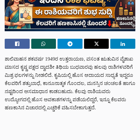
ಶಾಲಿವಾಹನ ಶಕವರ್ಷ 1949ರ ಉತ್ತರಾಯಣ, ವಸಂತ ಋತುವಿನ ವೈಶಾಖ
ಮಾಸದ ಕೃಷ್ಣ ಪಕ್ಷದ ದ್ವಾದಶೀ ತಿಥಿಯ ಬುಧವಾರವು ಹಲವು ರಾಶಿಗಳವರಿಗೆ
ಮಿಶ್ರ ಫಲಗಳನ್ನು ನೀಡಲಿದೆ. ಕೃಷಿಯಲ್ಲಿ ಹೊಸ ಆದಾಯದ ಸಾಧ್ಯತೆ ಇದ್ದರೂ
ಕೆಲವರಿಗೆ ಶತ್ರುಬಾಧೆ, ಕಾನೂನಾತ್ಮಕ ಗೊಂದಲ, ಮನಸ್ಸಿನ ಚಂಚಲತೆ ಹಾಗೂ
ನಷ್ಟದಿಂದ ಅಸಮಾಧಾನ ಕಾಡಬಹುದು. ಕೆಲವು ರಾಶಿಯವರು
ಉದ್ಯೋಗದಲ್ಲಿ ಹೊಸ ಅವಕಾಶಗಳನ್ನು ಪಡೆಯಲಿದ್ದರೆ, ಇನ್ನೂ ಕೆಲವರು
ಹಣಕಾಸಿನ ವಿಚಾರದಲ್ಲಿ ಎಚ್ಚರಿಕೆ ವಹಿಸಬೇಕಾಗುತ್ತದೆ.