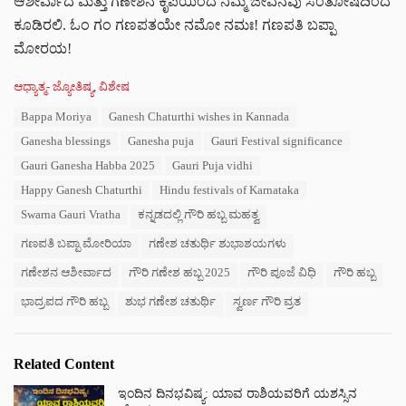
ಆಶೀರ್ವಾದ ಮತ್ತು ಗಣೇಶನ ಕೃಪೆಯಿಂದ ನಿಮ್ಮ ಜೀವನವು ಸಂತೋಷದಿಂದ
ಕೂಡಿರಲಿ. ಓಂ ಗಂ ಗಣಪತಯೇ ನಮೋ ನಮಃ! ಗಣಪತಿ ಬಪ್ಪಾ
ಮೋರಯ!
C
ಆಧ್ಯಾತ್ಮ- ಜ್ಯೋತಿಷ್ಯ
,
ವಿಶೇಷ
a
T
Bappa Moriya
Ganesh Chaturthi wishes in Kannada
t
a
e
Ganesha blessings
Ganesha puja
Gauri Festival significance
g
g
s
Gauri Ganesha Habba 2025
Gauri Puja vidhi
o
:
r
Happy Ganesh Chaturthi
Hindu festivals of Karnataka
i
Swarna Gauri Vratha
ಕನ್ನಡದಲ್ಲಿ ಗೌರಿ ಹಬ್ಬ ಮಹತ್ವ
e
s
ಗಣಪತಿ ಬಪ್ಪಾ ಮೋರಿಯಾ
ಗಣೇಶ ಚತುರ್ಥಿ ಶುಭಾಶಯಗಳು
:
ಗಣೇಶನ ಆಶೀರ್ವಾದ
ಗೌರಿ ಗಣೇಶ ಹಬ್ಬ 2025
ಗೌರಿ ಪೂಜೆ ವಿಧಿ
ಗೌರಿ ಹಬ್ಬ
ಭಾದ್ರಪದ ಗೌರಿ ಹಬ್ಬ
ಶುಭ ಗಣೇಶ ಚತುರ್ಥಿ
ಸ್ವರ್ಣ ಗೌರಿ ವ್ರತ
Related Content
ಇಂದಿನ ದಿನಭವಿಷ್ಯ: ಯಾವ ರಾಶಿಯವರಿಗೆ ಯಶಸ್ಸಿನ