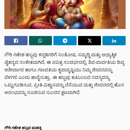
ಗೌರಿ ಗಣೇಶ ಹಬ್ಬವು ಕನ್ನಡಿಗರಿಗೆ ಸಂತೋಷ, ಸಮೃದ್ಧಿ ಮತ್ತು ಆಧ್ಯಾತ್ಮಿಕ
ಚೈತನ್ಯದ ಸಂಕೇತವಾಗಿದೆ. ಈ ಪವಿತ್ರ ಸಂದರ್ಭದಲ್ಲಿ, ಶಿವ-ಪಾರ್ವತಿಯ ದಿವ್ಯ
ಆಶೀರ್ವಾದ ಹಾಗೂ ಗಣಪತಿಯ ಕೃಪಾದೃಷ್ಟಿಯು ನಿಮ್ಮ ಜೀವನವನ್ನು
ಬೆಳಗಲಿ ಎಂದು ಹಾರೈಸುತ್ತಾ.. ಈ ಹಬ್ಬವು ಕುಟುಂಬದ ಸದಸ್ಯರನ್ನು
ಒಟ್ಟುಗೂಡಿಸುವ, ಪ್ರೀತಿ-ವಿಶ್ವಾಸವನ್ನು ಬೆಸೆಯುವ ಮತ್ತು ಜೀವನದಲ್ಲಿ ಹೊಸ
ಆರಂಭವನ್ನು ಸೂಚಿಸುವ ಸುಂದರ ಕ್ಷಣವಾಗಿದೆ.
ಗೌರಿ ಗಣೇಶ ಹಬ್ಬದ ಮಹತ್ವ