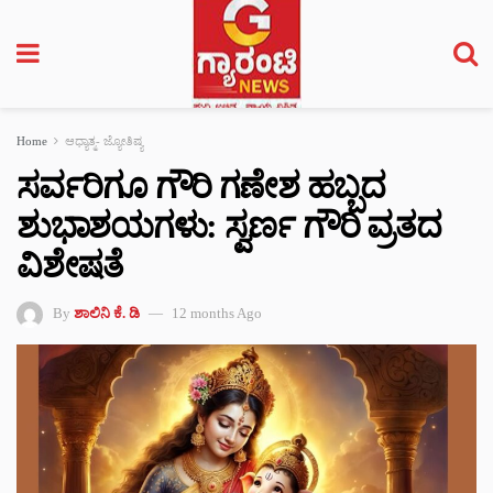
Home
ಆಧ್ಯಾತ್ಮ- ಜ್ಯೋತಿಷ್ಯ
ಸರ್ವರಿಗೂ ಗೌರಿ ಗಣೇಶ ಹಬ್ಬದ
ಶುಭಾಶಯಗಳು: ಸ್ವರ್ಣ ಗೌರಿ ವ್ರತದ
ವಿಶೇಷತೆ
By
ಶಾಲಿನಿ ಕೆ. ಡಿ
12 months Ago