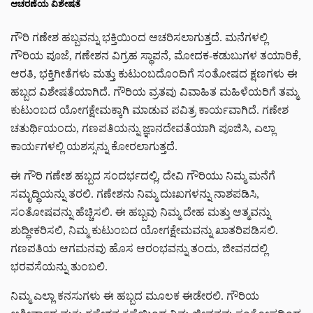
ಆಚರಣೆಯ ವಿಶೇಷತೆ
ಗೌರಿ ಗಣೇಶ ಹಬ್ಬವನ್ನು ಭಕ್ತಿಯಿಂದ ಆಚರಿಸಲಾಗುತ್ತದೆ. ಮನೆಗಳಲ್ಲಿ
ಗೌರಿಯ ಪೂಜೆ, ಗಣೇಶನ ವಿಗ್ರಹ ಸ್ಥಾಪನೆ, ಮೋದಕ-ಕಡುಬುಗಳ ತಯಾರಿಕೆ,
ಆರತಿ, ಭಕ್ತಿಗೀತೆಗಳು ಮತ್ತು ಕುಟುಂಬದೊಂದಿಗೆ ಸಂತೋಷದ ಕ್ಷಣಗಳು ಈ
ಹಬ್ಬದ ವಿಶೇಷತೆಯಾಗಿದೆ. ಗೌರಿಯ ವ್ರತವು ವಿವಾಹಿತ ಮಹಿಳೆಯರಿಗೆ ತಮ್ಮ
ಕುಟುಂಬದ ಯೋಗಕ್ಷೇಮಕ್ಕಾಗಿ ಮಾಡುವ ಪವಿತ್ರ ಕಾರ್ಯವಾಗಿದೆ. ಗಣೇಶ
ಚತುರ್ಥಿಯಂದು, ಗಣಪತಿಯನ್ನು ಜ್ಞಾನದೇವತೆಯಾಗಿ ಪೂಜಿಸಿ, ಎಲ್ಲಾ
ಕಾರ್ಯಗಳಲ್ಲಿ ಯಶಸ್ಸನ್ನು ಕೋರಲಾಗುತ್ತದೆ.
ಈ ಗೌರಿ ಗಣೇಶ ಹಬ್ಬದ ಸಂದರ್ಭದಲ್ಲಿ, ದೇವಿ ಗೌರಿಯು ನಿಮ್ಮ ಮನೆಗೆ
ಸಮೃದ್ಧಿಯನ್ನು ತರಲಿ. ಗಣೇಶನು ನಿಮ್ಮ ದುಃಖಗಳನ್ನು ನಾಶಪಡಿಸಿ,
ಸಂತೋಷವನ್ನು ಹೆಚ್ಚಿಸಲಿ. ಈ ಹಬ್ಬವು ನಿಮ್ಮ ದೇಹ ಮತ್ತು ಆತ್ಮವನ್ನು
ಶುದ್ಧೀಕರಿಸಲಿ, ನಿಮ್ಮ ಕುಟುಂಬದ ಯೋಗಕ್ಷೇಮವನ್ನು ಖಾತರಿಪಡಿಸಲಿ.
ಗಣಪತಿಯ ಆಗಮನವು ಹೊಸ ಆರಂಭವನ್ನು ತಂದು, ಜೀವನದಲ್ಲಿ
ಭರವಸೆಯನ್ನು ತುಂಬಲಿ.
ನಿಮ್ಮ ಎಲ್ಲಾ ಕನಸುಗಳು ಈ ಹಬ್ಬದ ಮೂಲಕ ಈಡೇರಲಿ. ಗೌರಿಯ