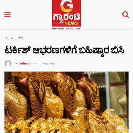
Home
ದೇಶ
ಟರ್ಕಿಶ್ ಆಭರಣಗಳಿಗೆ ಬಹಿಷ್ಕಾರ ಬಿಸಿ
By
admin
1 year Ago