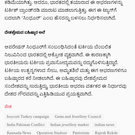
ಕಡಿಮೆಯಾಗಿತ್ತು. ಆದರೂ, ಭಾರತದಲ್ಲಿ ತಯಾರಾದ ಈ ಆಭರಣಗಳನ್ನು
ಟರ್ಕಿಶ್ ಬ್ರಾಂಡ್‌ನಡಿ ಮಾರಾಟ ಮಾಡಲಾಗುತ್ತಿತ್ತು. ಈಗ ಈ ಟ್ಯಾಗ್‌ಗೆ
ಬದಲಾಗಿ ‘ಸಿಂಧೂರ್’ ಎಂಬ ಹೆಸರನ್ನು ಬಳಸಲು ನಿರ್ಧರಿಸಲಾಗಿದೆ.
ದೇಶಪ್ರೇಮದ ಬಹಿಷ್ಕಾರ ಅಲೆ
ಆಪರೇಷನ್ ಸಿಂಧೂರ್‌ಗೆ ಸಂಬಂಧಿಸಿದಂತೆ ಟರ್ಕಿಯ ಬೆಂಬಲಿತ
ನಿಲುವಿನಿಂದ ಭಾರತದಲ್ಲಿ ಆಕ್ರೋಶ ವ್ಯಕ್ತವಾಗಿದೆ. ಈ ಕಾರಣಕ್ಕಾಗಿ
ಭಾರತೀಯರು ಟರ್ಕಿಯ ಪ್ರವಾಸೋದ್ಯಮವನ್ನು ರದ್ದುಗೊಳಿಸುತ್ತಿದ್ದಾರೆ.
ಟರ್ಕಿಯ ಉತ್ಪನ್ನಗಳಾದ ಸೇಬು, ಅಮೃತಶಿಲೆ ಮತ್ತು ಈಗ ಆಭರಣಗಳಿಗೂ
ಬಹಿಷ್ಕಾರದ ಕರೆ ನೀಡಲಾಗಿದೆ. ಈ ಬಹಿಷ್ಕಾರವು ದೇಶಪ್ರೇಮದ
ಸಂದೇಶವನ್ನು ಸಾರುತ್ತಿದ್ದು, ಭಾರತೀಯ ಆಭರಣ ವರ್ತಕರ ಈ ನಿರ್ಧಾರವು
ದೇಶದ ಗೌರವವನ್ನು ಎತ್ತಿಹಿಡಿಯುವ ಪ್ರಯತ್ನವಾಗಿದೆ.
C
ದೇಶ
a
T
boycott Turkey campaign
Gems and Jewellery Council
t
a
e
India Pakistan Conflict
Indian jewellery market
indian news
g
g
s
Kannada News
Operation Sindoor
Patriotism
Rajesh Rokde
o