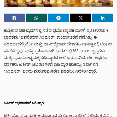
ಕಾಶ್ಮೀರದ ಪಹಲ್ಗಾಮ್‌ನಲ್ಲಿ ನಡೆದ ಭಯೋತ್ಪಾದಕ ದಾಳಿಗೆ ಪ್ರತೀಕಾರವಾಗಿ
ಭಾರತವು ‘ಆಪರೇಷನ್ ಸಿಂಧೂರ್’ ಕಾರ್ಯಾಚರಣೆ ನಡೆಸಿತ್ತು. ಈ
ಸಂದರ್ಭದಲ್ಲಿ ಟರ್ಕಿ ಮತ್ತು ಅಜರ್‌ಬೈಜಾನ್ ದೇಶಗಳು ಪಾಕಿಸ್ತಾನಕ್ಕೆ ಬೆಂಬಲ
ಸೂಚಿಸಿದ್ದವು. ಇದಕ್ಕೆ ಪ್ರತಿಕಾರವಾಗಿ ಭಾರತದಲ್ಲಿ ಟರ್ಕಿಯ ಉತ್ಪನ್ನಗಳು
ಮತ್ತು ಪ್ರವಾಸೋದ್ಯಮಕ್ಕೆ ಬಹಿಷ್ಕಾರದ ಅಲೆ ಶುರುವಾಗಿದೆ. ಈಗ ಆಭರಣ
ವರ್ತಕರು ಟರ್ಕಿಶ್ ಆಭರಣಗಳಿಗೆ ಬಹಿಷ್ಕಾರ ಹಾಕಿದ್ದು, ಇವುಗಳಿಗೆ
‘ಸಿಂಧೂರ್’ ಎಂದು ಮರುನಾಮಕರಣ ಮಾಡಲು ನಿರ್ಧರಿಸಿದ್ದಾರೆ.
ಟರ್ಕಿಶ್ ಆಭರಣಗಳಿಗೆ ಬಹಿಷ್ಕಾರ
ಟರ್ಕಿಯಿಂದ ಭಾರತಕ್ಕೆ ಆಮದಾಗುವ ಸೇಬು, ಅಮೃತಶಿಲೆ ಸೇರಿದಂತೆ ವಿವಿಧ