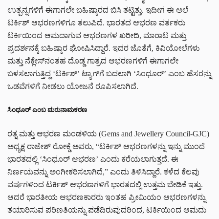
ಉತ್ಪನ್ನಗಳಿಗೆ ಈಗಾಗಲೇ ಬಹಿಷ್ಕಾರದ ಬಿಸಿ ತಟ್ಟಿತ್ತು. ಇದೀಗ ಈ ಅಲೆ
ಟರ್ಕಿಶ್ ಆಭರಣಗಳಿಗೂ ತಲುಪಿದೆ. ಭಾರತದ ಆಭರಣ ವರ್ತಕರು
ಟರ್ಕಿಯಿಂದ ಆಮದಾಗುವ ಆಭರಣಗಳ ಖರೀದಿ, ಮಾರಾಟ ಮತ್ತು
ಪ್ರದರ್ಶನಕ್ಕೆ ಬಹಿಷ್ಕಾರ ಘೋಷಿಸಿದ್ದಾರೆ. ಇದರ ಜೊತೆಗೆ, ಕಿವಿಯೋಲೆಗಳು
ಮತ್ತು ನೆಕ್ಲೇಸ್‌ನಂತಹ ದೊಡ್ಡ ಗಾತ್ರದ ಆಭರಣಗಳಿಗೆ ಈಗಾಗಲೇ
ಬಳಸಲಾಗುತ್ತಿದ್ದ ‘ಟರ್ಕಿಶ್’ ಟ್ಯಾಗ್‌ಗೆ ಬದಲಾಗಿ ‘ಸಿಂಧೂರ್’ ಎಂಬ ಹೆಸರನ್ನು
ಒಡವೆಗಳಿಗೆ ನೀಡಲು ಯೋಜನೆ ರೂಪಿಸಲಾಗಿದೆ.
ಸಿಂಧೂರ್ ಎಂಬ ಮರುನಾಮಕರಣ
ರತ್ನ ಮತ್ತು ಆಭರಣ ಮಂಡಳಿಯ (Gems and Jewellery Council-GJC)
ಅಧ್ಯಕ್ಷ ರಾಜೇಶ್ ರೋಕ್ಡೆ ಅವರು, “ಟರ್ಕಿಶ್ ಆಭರಣಗಳನ್ನು ಇನ್ನು ಮುಂದೆ
ಭಾರತದಲ್ಲಿ ‘ಸಿಂಧೂರ್ ಆಭರಣ’ ಎಂದು ಕರೆಯಲಾಗುತ್ತದೆ. ಈ
ನಿರ್ಣಯವನ್ನು ಅಂಗೀಕರಿಸಲಾಗಿದೆ,” ಎಂದು ತಿಳಿಸಿದ್ದಾರೆ. ಕಳೆದ ಕೆಲವು
ವರ್ಷಗಳಿಂದ ಟರ್ಕಿಶ್ ಆಭರಣಗಳಿಗೆ ಭಾರತದಲ್ಲಿ ಉತ್ತಮ ಬೇಡಿಕೆ ಇತ್ತು.
ಆದರೆ ಭಾರತೀಯ ಆಭರಣಕಾರರು ಇಂತಹ ಪ್ರೀಮಿಯಂ ಆಭರಣಗಳನ್ನು
ತಯಾರಿಸುವ ಪರಿಣತಿಯನ್ನು ಪಡೆದಿರುವುದರಿಂದ, ಟರ್ಕಿಯಿಂದ ಆಮದು