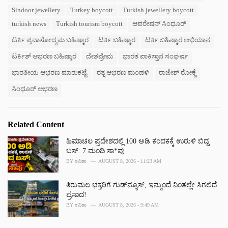
:
r
Sindoor jewellery
Turkey boycott
Turkish jewellery boycott
i
turkish news
Turkish tourism boycott
ಆಪರೇಷನ್ ಸಿಂಧೂರ್
e
s
ಟರ್ಕಿ ಪ್ರವಾಸೋದ್ಯಮ ಬಹಿಷ್ಕಾರ
ಟರ್ಕಿ ಬಹಿಷ್ಕಾರ
ಟರ್ಕಿ ಬಹಿಷ್ಕಾರ ಅಭಿಯಾನ
:
ಟರ್ಕಿಶ್ ಆಭರಣ ಬಹಿಷ್ಕಾರ
ದೇಶಪ್ರೇಮ
ಭಾರತ ಪಾಕಿಸ್ತಾನ ಸಂಘರ್ಷ
ಭಾರತೀಯ ಆಭರಣ ಮಾರುಕಟ್ಟೆ
ರತ್ನ ಆಭರಣ ಮಂಡಳಿ
ರಾಜೇಶ್ ರೋಕ್ಡೆ
ಸಿಂಧೂರ್ ಆಭರಣ
Related Content
ಹಿಮಾಚಲ ಪ್ರದೇಶದಲ್ಲಿ 100 ಅಡಿ ಕಂದಕಕ್ಕೆ ಉರುಳಿ ಬಿದ್ದ
ಬಸ್: 7 ಮಂದಿ ಸಾ*ವು
BY
ಕವಿತಾ
AUGUST 8, 2026 - 11:23 AM
ತಿರುಮಲ ಭಕ್ತರಿಗೆ ಗುಡ್‌ನ್ಯೂಸ್; ಇನ್ಮುಂದೆ ನಿಂತಲ್ಲೇ ಸಿಗಲಿದೆ
ಪ್ರಸಾದ!
BY
ಕವಿತಾ
AUGUST 8, 2026 - 9:49 AM