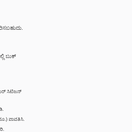
ದಿರಿಸಬಹುದು.
ಲ್ಲಿ ಬುಕ್
ಿಯರ್ ಸಿಟಿಜನ್
ಿ.
ರೂ.) ಪಾವತಿಸಿ.
ಿ.