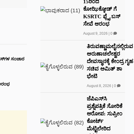
15ರಿಂದ
ಕೋಝಿಕ್ಕೋಡ್ ಗೆ
KSRTC ಫ್ಲೈ ಬಸ್
ಸೇವೆ ಆರಂಭ
August 9, 2026
|
0
ತಿರುವಣ್ಣಾಮಲೈನಲ್ಲಿರುವ
ಅರುಣಾಚಲೇಶ್ವರ
ಬಸ್‌ಗಳ ಸಂಚಾರ
ದೇವಸ್ಥಾನಕ್ಕೆ ಕೇಂದ್ರ ಗೃಹ
ಸಚಿವ ಅಮಿತ್ ಶಾ
ಭೇಟಿ
 ಆರಂಭ
August 8, 2026
|
0
ಜೆಪಿಎಸ್‌ಸಿ
ಪ್ರಶ್ನೆಪತ್ರಿಕೆ ಸೋರಿಕೆ
ಆರೋಪ: ಸುಪ್ರೀಂ
ಕೋರ್ಟ್
ಮೆಟ್ಟಿಲೇರಿದ