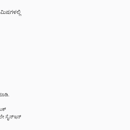
ಿಮಿಷಗಳಲ್ಲಿ
ಮಾಡಿ.
ಬುಕ್
ದಲೇ ಸೈನ್‌ಇನ್