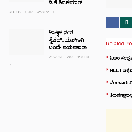
ಡಿ.ಕೆ ಶಿವಕುಮಾರ್
AUGUST 9, 2026 - 4:58 PM
0
ಟಾಕ್ಸಿಕ್ ನಂಗೆ
ಸ್ಪೆಷಲ್..ಯಶ್‌ಗಾಗಿ
Related
Po
ಬಂದೆ- ನಯನತಾರಾ
AUGUST 9, 2026 - 4:37 PM
ಓಣಂ ಸಂಭ್ರಮ
0
NEET ಅಕ್ರಮದ
ಬೆಂಗಳೂರು ವ
ತಿರುವಣ್ಣಾಮಲ