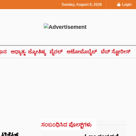
Sunday, August 9, 2026
Login
್ಞಾನ
ಆಧ್ಯಾತ್ಮ- ಜ್ಯೋತಿಷ್ಯ
ವೈರಲ್
ಆಟೋಮೊಬೈಲ್
ವೆಬ್ ಸ್ಟೋರೀಸ್
ಸಂಬಂಧಿಸಿದ ಪೋಸ್ಟ್‌ಗಳು
 ಟಿಕೆಟ್