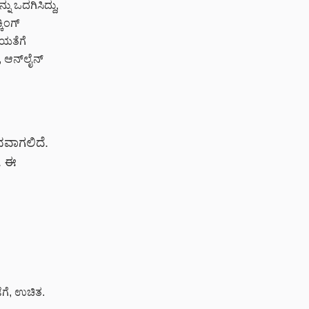
ನು ಒದಗಿಸಿದ್ದು,
ಕಿಂಗ್
ಯತೆಗೆ
, ಆನ್‌ಲೈನ್
ಭವಾಗಲಿದೆ.
ೆ. ಈ
ೆಗೆ, ಉಚಿತ.