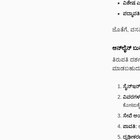
ವಿಶೇಷ ಎಂ
ಪದ್ಮಾವತ
ಜೊತೆಗೆ, ವಸತ
ಆನ್‌ಲೈನ್ ಬುಕ
ತಿರುಪತಿ ದರ್ಶ
ಮಾಡಬಹುದು. ಬ
ಸೈನ್‌ಇನ್
ವಿವರಗಳ ಸ
ಕೋಟಾಕ್ಕ
ಸೇವೆ ಆಯ್
ಪಾವತಿ:
ದೃಢೀಕರ