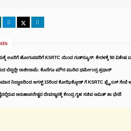
sts
ಕ್ಕೆ ಊರಿಗೆ ಹೋಗುವವರಿಗೆ KSRTC ಯಿಂದ ಗುಡ್‌ನ್ಯೂಸ್: ಕೇರಳಕ್ಕೆ 90 ವಿಶೇಷ 
 ಬೆನ್ನಲ್ಲೇ ರಾಜೀನಾಮೆ: ಕೊನೆಗೂ ಮೌನ ಮುರಿದ ಧರ್ಮೇಂದ್ರ ಪ್ರಧಾನ್‌
ಿಮಾನ ನಿಲ್ದಾಣದಿಂದ ಆಗಸ್ಟ್ 15ರಿಂದ ಕೋಝಿಕ್ಕೋಡ್ ಗೆ KSRTC ಫ್ಲೈ ಬಸ್ ಸೇವೆ
ೈನಲ್ಲಿರುವ ಅರುಣಾಚಲೇಶ್ವರ ದೇವಸ್ಥಾನಕ್ಕೆ ಕೇಂದ್ರ ಗೃಹ ಸಚಿವ ಅಮಿತ್ ಶಾ ಭೇಟಿ