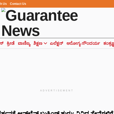
th Us
Contact Us
ಸ್
ಕ್ರೀಡೆ
ವಾಣಿಜ್ಯ
ಶಿಕ್ಷಣ
ಎಲೆಕ್ಷನ್
ಆರೋಗ್ಯ-ಸೌಂದರ್ಯ
ತಂತ್ರಜ
ADVERTISEMENT
ರ್ಶನಕ್ಕೆ ಆನ್‌ಲೈನ್ ಬುಕ್ಕಿಂಗ್ ಶುರು: ವಿವಿಧ ಸೇವೆಗಳಿಗೆ