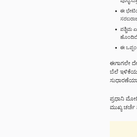
ಪೂರೈಸುತ್ತ
ಈ ಭೇಟಿಯ
ಸರಬರಾಜು 
ಪಶ್ಚಿಮ ಏ
ಹೊಂದಿದೆ
ಈ ಒಪ್ಪಂದ
ಈಗಾಗಲೇ ದೇಶ
ಬೆಲೆ ಇಳಿಕೆಯ
ಸುಧಾರಣೆಯಾಗು
ಪ್ರಧಾನಿ ಮೋ
ಮುಖ್ಯ ಚರ್ಚೆ