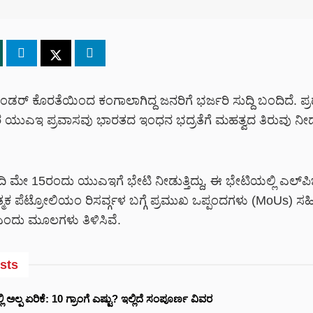
ಿಂಡರ್ ಕೊರತೆಯಿಂದ ಕಂಗಾಲಾಗಿದ್ದ ಜನರಿಗೆ ಭರ್ಜರಿ ಸುದ್ದಿ ಬಂದಿದೆ. ಪ್ರ
ುಎಇ ಪ್ರವಾಸವು ಭಾರತದ ಇಂಧನ ಭದ್ರತೆಗೆ ಮಹತ್ವದ ತಿರುವು ನೀಡು
ಿ ಮೇ 15ರಂದು ಯುಎಇಗೆ ಭೇಟಿ ನೀಡುತ್ತಿದ್ದು, ಈ ಭೇಟಿಯಲ್ಲಿ ಎಲ್‌ಪಿಜ
ಾತ್ಮಕ ಪೆಟ್ರೋಲಿಯಂ ರಿಸರ್ವ್ಗಳ ಬಗ್ಗೆ ಪ್ರಮುಖ ಒಪ್ಪಂದಗಳು (MoUs) ಸ
 ಎಂದು ಮೂಲಗಳು ತಿಳಿಸಿವೆ.
sts
ಲಿ ಅಲ್ಪ ಏರಿಕೆ: 10 ಗ್ರಾಂಗೆ ಎಷ್ಟು? ಇಲ್ಲಿದೆ ಸಂಪೂರ್ಣ ವಿವರ