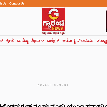
th Us
Contact Us
ಸ್
ಕ್ರೀಡೆ
ವಾಣಿಜ್ಯ
ಶಿಕ್ಷಣ
ಎಲೆಕ್ಷನ್
ಆರೋಗ್ಯ-ಸೌಂದರ್ಯ
ತಂತ್ರಜ
ADVERTISEMENT
 ಸಿಲಿಂಡರ್‌ ಗುಡ್ ನ್ಯೂಸ್! ಮೋದಿ ಯುಎಇ ಪ್ರವಾಸದಿ