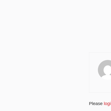
Please
log