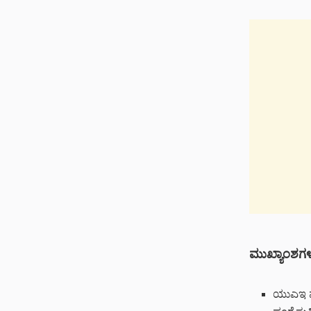
ಮುಖ್ಯಾಂಶಗಳ
ಯುಎಇ ಪ್