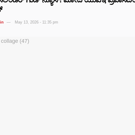
್
in
May 13, 2026 - 11:35 pm