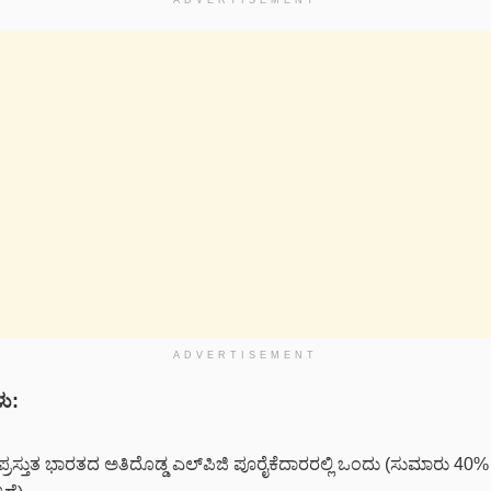
ADVERTISEMENT
ು:
ರಸ್ತುತ ಭಾರತದ ಅತಿದೊಡ್ಡ ಎಲ್‌ಪಿಜಿ ಪೂರೈಕೆದಾರರಲ್ಲಿ ಒಂದು (ಸುಮಾರು 40% 