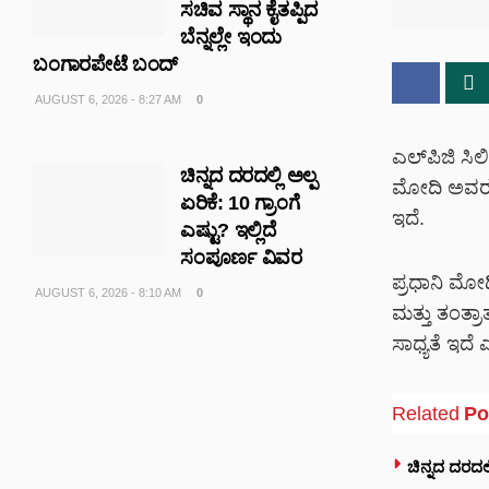
ಸಚಿವ ಸ್ಥಾನ ಕೈತಪ್ಪಿದ
ಬೆನ್ನಲ್ಲೇ ಇಂದು
ಬಂಗಾರಪೇಟೆ ಬಂದ್
AUGUST 6, 2026 - 8:27 AM
0
ಎಲ್‌ಪಿಜಿ ಸಿಲ
ಚಿನ್ನದ ದರದಲ್ಲಿ ಅಲ್ಪ
ಮೋದಿ ಅವರ ಯ
ಏರಿಕೆ: 10 ಗ್ರಾಂಗೆ
ಇದೆ.
ಎಷ್ಟು? ಇಲ್ಲಿದೆ
ಸಂಪೂರ್ಣ ವಿವರ
ಪ್ರಧಾನಿ ಮೋದ
AUGUST 6, 2026 - 8:10 AM
0
ಮತ್ತು ತಂತ್ರ
ಸಾಧ್ಯತೆ ಇದೆ
Related
Po
ಚಿನ್ನದ ದರದಲ್