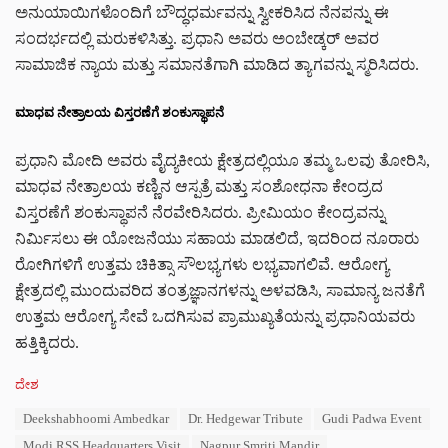
ಅನುಯಾಯಿಗಳೊಂದಿಗೆ ಬೌದ್ಧಧರ್ಮವನ್ನು ಸ್ವೀಕರಿಸಿದ ನೆನಪನ್ನು ಈ
ಸಂದರ್ಭದಲ್ಲಿ ಮರುಕಳಿಸಿತ್ತು. ಪ್ರಧಾನಿ ಅವರು ಅಂಬೇಡ್ಕರ್ ಅವರ
ಸಾಮಾಜಿಕ ನ್ಯಾಯ ಮತ್ತು ಸಮಾನತೆಗಾಗಿ ಮಾಡಿದ ತ್ಯಾಗವನ್ನು ಸ್ಮರಿಸಿದರು.
ಮಾಧವ ನೇತ್ರಾಲಯ ವಿಸ್ತರಣೆಗೆ ಶಂಕುಸ್ಥಾಪನೆ
ಪ್ರಧಾನಿ ಮೋದಿ ಅವರು ವೈದ್ಯಕೀಯ ಕ್ಷೇತ್ರದಲ್ಲಿಯೂ ತಮ್ಮ ಒಲವು ತೋರಿಸಿ,
ಮಾಧವ ನೇತ್ರಾಲಯ ಕಣ್ಣಿನ ಆಸ್ಪತ್ರೆ ಮತ್ತು ಸಂಶೋಧನಾ ಕೇಂದ್ರದ
ವಿಸ್ತರಣೆಗೆ ಶಂಕುಸ್ಥಾಪನೆ ನೆರವೇರಿಸಿದರು. ಪ್ರೀಮಿಯಂ ಕೇಂದ್ರವನ್ನು
ನಿರ್ಮಿಸಲು ಈ ಯೋಜನೆಯು ಸಹಾಯ ಮಾಡಲಿದೆ, ಇದರಿಂದ ನೂರಾರು
ರೋಗಿಗಳಿಗೆ ಉತ್ತಮ ಚಿಕಿತ್ಸಾ ಸೌಲಭ್ಯಗಳು ಲಭ್ಯವಾಗಲಿವೆ. ಆರೋಗ್ಯ
ಕ್ಷೇತ್ರದಲ್ಲಿ ಮುಂದುವರಿದ ತಂತ್ರಜ್ಞಾನಗಳನ್ನು ಅಳವಡಿಸಿ, ಸಾಮಾನ್ಯ ಜನತೆಗೆ
ಉತ್ತಮ ಆರೋಗ್ಯ ಸೇವೆ ಒದಗಿಸುವ ಪ್ರಾಮುಖ್ಯತೆಯನ್ನು ಪ್ರಧಾನಿಯವರು
ಹತ್ತಿಕ್ಕಿದರು.
C
ದೇಶ
a
T
Deekshabhoomi Ambedkar
Dr. Hedgewar Tribute
Gudi Padwa Event
t
a
e
Modi RSS Headquarters Visit
Nagpur Smriti Mandir