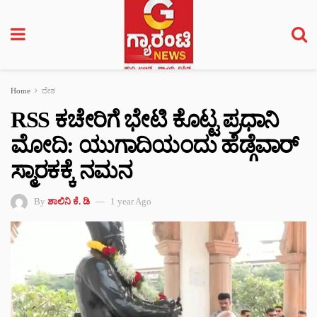
Home
ದೇಶ
RSS ಕಚೇರಿಗೆ ಭೇಟಿ ಕೊಟ್ಟ ಪ್ರಧಾನಿ
ಮೋದಿ: ಯುಗಾದಿಯಂದು ಹೆಡ್ಗೆವಾರ್
ಸ್ಮಾರಕಕ್ಕೆ ನಮನ
By
ಶಾಲಿನಿ ಕೆ. ಡಿ
1 year Ago