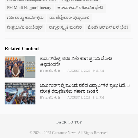
g
g
s
PM Modi Nagpur Itinerary
ಆರ್‌ಎಸ್‌ಎಸ್ ಐತಿಹಾಸಿಕ ಭೇಟಿ
o
:
r
ಗುಡಿ ಪಾಡ್ವಾ ಕಾರ್ಯಕ್ರಮ
ಡಾ. ಹೆಡ್ಗೇವಾರ್ ಶ್ರದ್ಧಾಂಜಲಿ
i
e
ದೀಕ್ಷಭೂಮಿ ಅಂಬೇಡ್ಕರ್
ನಾಗ್ಪುರ ಸ್ಮೃತಿ ಮಂದಿರ
ಮೋದಿ ಆರ್‌ಎಸ್‌ಎಸ್ ಭೇಟಿ
s
:
Related Content
ಕಾಮನ್‌ವೆಲ್ತ್ ಪದಕ ವಿಜೇತರಿಗೆ ಪ್ರಧಾನಿ ಮೋದಿ
ಅಭಿನಂದನೆ!
BY
ಶಾಲಿನಿ ಕೆ. ಡಿ
AUGUST 9, 2026 - 9:15 PM
ಜಾರ್ಖಂಡ್‌ನಲ್ಲಿ ಮುಂದುವರೆದ ವಿದ್ಯಾರ್ಥಿಗಳ ಪ್ರತಿಭಟನೆ: 3
ಪರೀಕ್ಷೆ ರದ್ದುಪಡಿಸಲು ಸರ್ಕಾರ ಚಿಂತನೆ
BY
ಶಾಲಿನಿ ಕೆ. ಡಿ
AUGUST 9, 2026 - 8:11 PM
BACK TO TOP
© 2024 - 2025 Guarantee News. All Rights Reserved.