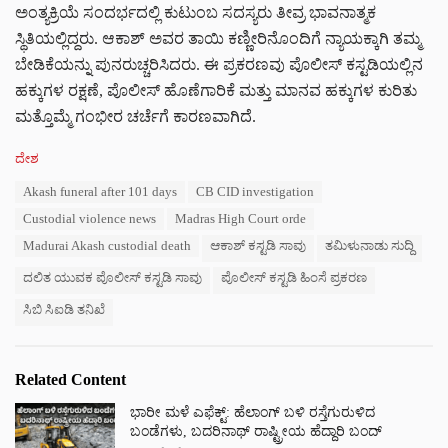
ಅಂತ್ಯಕ್ರಿಯೆ ಸಂದರ್ಭದಲ್ಲಿ ಕುಟುಂಬ ಸದಸ್ಯರು ತೀವ್ರ ಭಾವನಾತ್ಮಕ
ಸ್ಥಿತಿಯಲ್ಲಿದ್ದರು. ಆಕಾಶ್ ಅವರ ತಾಯಿ ಕಣ್ಣೀರಿನೊಂದಿಗೆ ನ್ಯಾಯಕ್ಕಾಗಿ ತಮ್ಮ
ಬೇಡಿಕೆಯನ್ನು ಪುನರುಚ್ಚರಿಸಿದರು.
ಈ ಪ್ರಕರಣವು ಪೊಲೀಸ್ ಕಸ್ಟಡಿಯಲ್ಲಿನ
ಹಕ್ಕುಗಳ ರಕ್ಷಣೆ, ಪೊಲೀಸ್ ಹೊಣೆಗಾರಿಕೆ ಮತ್ತು ಮಾನವ ಹಕ್ಕುಗಳ ಕುರಿತು
ಮತ್ತೊಮ್ಮೆ ಗಂಭೀರ ಚರ್ಚೆಗೆ ಕಾರಣವಾಗಿದೆ.
C
ದೇಶ
a
T
Akash funeral after 101 days
CB CID investigation
t
a
e
Custodial violence news
Madras High Court orde
g
g
s
Madurai Akash custodial death
ಆಕಾಶ್ ಕಸ್ಟಡಿ ಸಾವು
ತಮಿಳುನಾಡು ಸುದ್ದಿ
o
:
r
ದಲಿತ ಯುವಕ ಪೊಲೀಸ್ ಕಸ್ಟಡಿ ಸಾವು
ಪೊಲೀಸ್ ಕಸ್ಟಡಿ ಹಿಂಸೆ ಪ್ರಕರಣ
i
e
ಸಿಬಿ ಸಿಐಡಿ ತನಿಖೆ
s
:
Related Content
ಭಾರೀ ಮಳೆ ಎಫೆಕ್ಟ್‌: ಹೆಲಾಂಗ್ ಬಳಿ ರಸ್ತೆಗುರುಳಿದ
ಬಂಡೆಗಳು, ಬದರಿನಾಥ್‌ ರಾಷ್ಟ್ರೀಯ ಹೆದ್ದಾರಿ ಬಂದ್‌