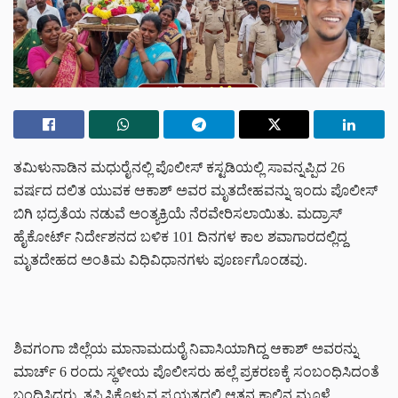
ತಮಿಳುನಾಡಿನ ಮಧುರೈನಲ್ಲಿ ಪೊಲೀಸ್ ಕಸ್ಟಡಿಯಲ್ಲಿ ಸಾವನ್ನಪ್ಪಿದ 26
ವರ್ಷದ ದಲಿತ ಯುವಕ ಆಕಾಶ್ ಅವರ ಮೃತದೇಹವನ್ನು ಇಂದು ಪೊಲೀಸ್‌
ಬಿಗಿ ಭದ್ರತೆಯ ನಡುವೆ ಅಂತ್ಯಕ್ರಿಯೆ ನೆರವೇರಿಸಲಾಯಿತು. ಮದ್ರಾಸ್
ಹೈಕೋರ್ಟ್ ನಿರ್ದೇಶನದ ಬಳಿಕ 101 ದಿನಗಳ ಕಾಲ ಶವಾಗಾರದಲ್ಲಿದ್ದ
ಮೃತದೇಹದ ಅಂತಿಮ ವಿಧಿವಿಧಾನಗಳು ಪೂರ್ಣಗೊಂಡವು.
ಶಿವಗಂಗಾ ಜಿಲ್ಲೆಯ ಮಾನಾಮದುರೈ ನಿವಾಸಿಯಾಗಿದ್ದ ಆಕಾಶ್ ಅವರನ್ನು
ಮಾರ್ಚ್ 6 ರಂದು ಸ್ಥಳೀಯ ಪೊಲೀಸರು ಹಲ್ಲೆ ಪ್ರಕರಣಕ್ಕೆ ಸಂಬಂಧಿಸಿದಂತೆ
ಬಂಧಿಸಿದ್ದರು. ತಪ್ಪಿಸಿಕೊಳ್ಳುವ ಪ್ರಯತ್ನದಲ್ಲಿ ಆತನ ಕಾಲಿನ ಮೂಳೆ