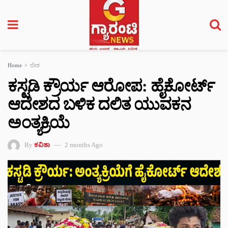
Home
ದೇಶ
ಕಸ್ಟಡಿ ಕ್ರೌರ್ಯ ಆರೋಪ: ಹೈಕೋರ್ಟ್
ಆದೇಶದ ಬಳಿಕ ದಲಿತ ಯುವಕನ
ಅಂತ್ಯಕ್ರಿಯೆ
By
ಕವಿತಾ
2 months Ago