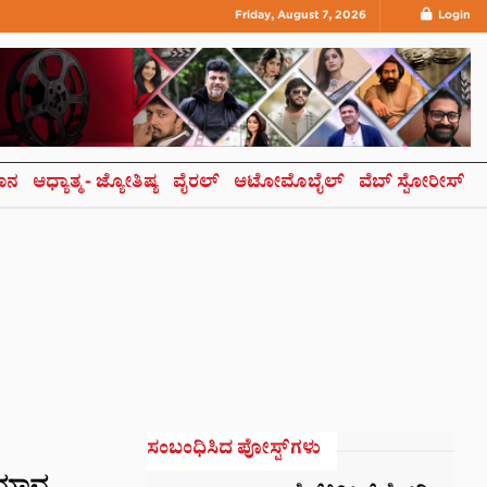
Friday, August 7, 2026
Login
ಞಾನ
ಆಧ್ಯಾತ್ಮ- ಜ್ಯೋತಿಷ್ಯ
ವೈರಲ್
ಆಟೋಮೊಬೈಲ್
ವೆಬ್ ಸ್ಟೋರೀಸ್
ಸಂಬಂಧಿಸಿದ ಪೋಸ್ಟ್‌ಗಳು