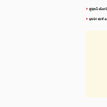
ಪ್ರಧಾನಿ ಮೋದಿ
ಭಾರೀ ಮಳೆ ಎಫೆ