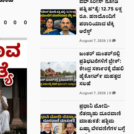
ೆ ಮಾವ
ವೆಬ್‌ಸಿರೀಸ್‌ ನೋಡಿ
ಪತ್ನಿ ಹ*ತ್ಯೆ: 12.75 ಲಕ್ಷ
ರೂ. ಹಣದೊಂದಿಗೆ
0
0
0
ಪರಾರಿಯಾದ ಟೆಕ್ಕಿ
ಅರೆಸ್ಟ್‌
August 7, 2026
|
0
ಜಂತರ್ ಮಂತರ್‌ನಲ್ಲಿ
ಪ್ರತಿಭಟನೆಗಳಿಗೆ ಬ್ರೇಕ್:
ಕೇಂದ್ರ ಸರ್ಕಾರಕ್ಕೆ ದೆಹಲಿ
ಹೈಕೋರ್ಟ್ ಮಹತ್ವದ
ಸಲಹೆ
August 7, 2026
|
0
ಪ್ರಧಾನಿ ಮೋದಿ-
ನೆತನ್ಯಾಹು ದೂರವಾಣಿ
ಮಾತುಕತೆ: ಪಶ್ಚಿಮ
ಏಷ್ಯಾ ಬೆಳವಣಿಗೆಗಳ ಬಗ್ಗೆ