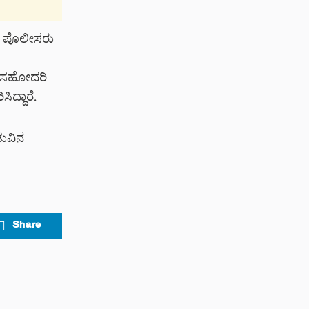
. ಪೊಲೀಸರು
ತು ಸಹೋದರಿ
ದ್ದಾರೆ.
ಡುವಿನ
Share