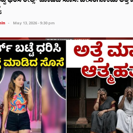
ಟ್ಟೆ ಧರಿಸಿ ರೀಲ್ಸ್‌ ಮಾಡಿದ ಸೊಸೆ: ಬೇಸರಗೊಂಡು ಅತ್ತ
ೆ
in
May 13, 2026 - 9:30 pm