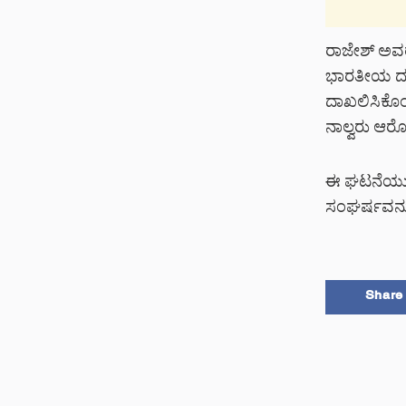
ರಾಜೇಶ್ ಅವರ
ಭಾರತೀಯ ದಂಡ 
ದಾಖಲಿಸಿಕೊಂಡ
ನಾಲ್ವರು ಆರೋ
ಈ ಘಟನೆಯು ಸಾ
ಸಂಘರ್ಷವನ್ನು 
Share