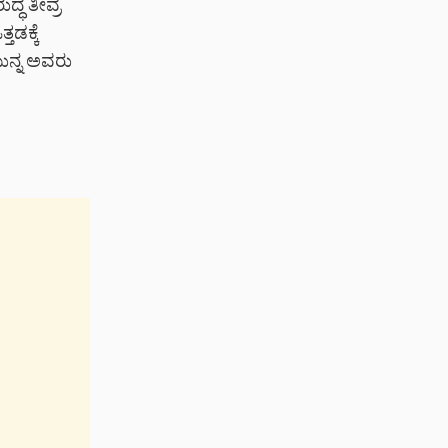
್ಧ ತೀವ್ರ
ತಡಕ್ಕೆ
ುನ್ನ ಅವರು