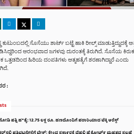
ಕುಟುಂಬದಲ್ಲಿ ಸೊಸೆಯು ಶಾರ್ಟ್ ಬಟ್ಟೆ ಹಾಕಿ ರೀಲ್ಸ್ ಮಾಡುತ್ತಿದ್ದುದಕ್ಕೆ ಅ
ತಪಡಿಸಿದ್ದರಿಂದ ಆರಂಭವಾದ ಜಗಳವು ದುರಂತಕ್ಕೆ ತಿರುಗಿದೆ. ಸೊಸೆಯ ಕಿರುಕು
ಕ ಒತ್ತಡದಿಂದ ಹಿರಿಯ ದಂಪತಿಗಳು ಆತ್ಮಹತ್ಯೆಗೆ ಶರಣಾಗಿದ್ದಾರೆ ಎಂದು
ಿದೆ.
ರ :
sts
 ನೋಡಿ ಪತ್ನಿ ಹ*ತ್ಯೆ: 12.75 ಲಕ್ಷ ರೂ. ಹಣದೊಂದಿಗೆ ಪರಾರಿಯಾದ ಟೆಕ್ಕಿ ಅರೆಸ್ಟ್‌
ನಲ್ಲಿ ಪ್ರತಿಭಟನೆಗಳಿಗೆ ಬ್ರೇಕ್: ಕೇಂದ್ರ ಸರ್ಕಾರಕ್ಕೆ ದೆಹಲಿ ಹೈಕೋರ್ಟ್ ಮಹತ್ವದ ಸಲಹೆ