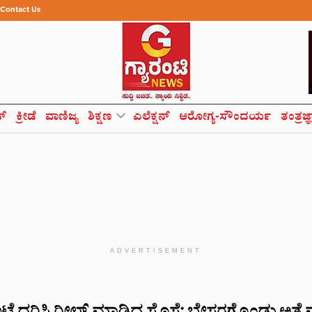
Contact Us
ಸ್
ಕ್ರೀಡೆ
ವಾಣಿಜ್ಯ
ಶಿಕ್ಷಣ
ಎಲೆಕ್ಷನ್
ಆರೋಗ್ಯ-ಸೌಂದರ್ಯ
ತಂತ್ರಜ್
ADVERTISEMENT