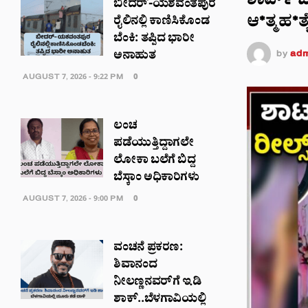
ಶಾರ್ಟ್ ಬ
ಬೀದರ್-ಯಶವಂತಪುರ
ಆ*ತ್ಮಹ*ತ್ಯ
ರೈಲಿನಲ್ಲಿ ಕಾಣಿಸಿಕೊಂಡ
ಬೆಂಕಿ: ತಪ್ಪಿದ ಭಾರೀ
by
adm
ಅನಾಹುತ
AUGUST 7, 2026 - 9:22 PM
0
ಲಂಚ
ಪಡೆಯುತ್ತಿದ್ದಾಗಲೇ
ಲೋಕಾ ಬಲೆಗೆ ಬಿದ್ದ
ಬೆಸ್ಕಾಂ ಅಧಿಕಾರಿಗಳು
AUGUST 7, 2026 - 9:00 PM
0
ವಂಚನೆ ಪ್ರಕರಣ:
ಶಿವಾನಂದ
ನೀಲಣ್ಣನವರ್​​ಗೆ ಇಡಿ
ಶಾಕ್..ಬೆಳಗಾವಿಯಲ್ಲಿ