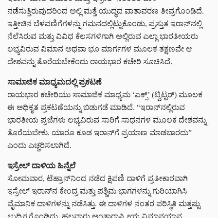
ನಡೆಸುತ್ತಿರುವುದರಿಂದ ಅಲ್ಲಿ ಮತ್ತೆ ಯುದ್ಧದ ವಾತಾವರಣ ತೀವ್ರಗೊಂಡಿದೆ.
ಇತ್ತೀಚಿನ ಬೆಳವಣಿಗೆಗಳನ್ನು ಗಮನದಲ್ಲಿಟ್ಟುಕೊಂಡು, ಪ್ರಸ್ತುತ ಇರಾನ್‌ನಲ್ಲಿ
ನೆಲೆಸಿರುವ ಮತ್ತು ವಿವಿಧ ಕೆಲಸಗಳಿಗಾಗಿ ಅಲ್ಲಿರುವ ಎಲ್ಲಾ ಭಾರತೀಯರು
ಲಭ್ಯವಿರುವ ವಿಮಾನ ಅಥವಾ ಭೂ ಮಾರ್ಗಗಳ ಮೂಲಕ ತಕ್ಷಣವೇ ಆ
ದೇಶವನ್ನು ತೊರೆಯಬೇಕೆಂದು ರಾಯಭಾರ ಕಚೇರಿ ಸೂಚಿಸಿದೆ.
ಸಾಮಾಜಿಕ ಮಾಧ್ಯಮದಲ್ಲಿ ಪ್ರಕಟಣೆ
ರಾಯಭಾರ ಕಚೇರಿಯು ಸಾಮಾಜಿಕ ಮಾಧ್ಯಮ ‘ಎಕ್ಸ್’ (ಟ್ವಿಟ್ಟರ್) ಮೂಲಕ
ಈ ಅಧಿಕೃತ ಪ್ರಕಟಣೆಯನ್ನು ಬಿಡುಗಡೆ ಮಾಡಿದೆ. “ಇರಾನ್‌ನಲ್ಲಿರುವ
ಭಾರತೀಯ ಪ್ರಜೆಗಳು ಲಭ್ಯವಿರುವ ಸಾರಿಗೆ ಸಾಧನಗಳ ಮೂಲಕ ದೇಶವನ್ನು
ತೊರೆಯಬೇಕು. ಯಾರೂ ಕೂಡ ಇರಾನ್‌ಗೆ ಪ್ರಯಾಣ ಮಾಡಬಾರದು”
ಎಂದು ಎಚ್ಚರಿಸಲಾಗಿದೆ.
ಇಸ್ರೇಲ್ ದಾಳಿಯ ಹಿನ್ನೆಲೆ
ಸೋಮವಾರ, ಟೆಹ್ರಾನ್‌ನಿಂದ ನಡೆದ ಕ್ಷಿಪಣಿ ದಾಳಿಗೆ ಪ್ರತೀಕಾರವಾಗಿ
ಇಸ್ರೇಲ್ ಇರಾನ್‌ನ ಕೇಂದ್ರ ಮತ್ತು ಪಶ್ಚಿಮ ಭಾಗಗಳನ್ನು ಗುರಿಯಾಗಿಸಿ
ವೈಮಾನಿಕ ದಾಳಿಗಳನ್ನು ನಡೆಸಿತ್ತು. ಈ ದಾಳಿಗಳ ನಂತರ ಪರಿಸ್ಥಿತಿ ಮತ್ತಷ್ಟು
ಉದ್ವಿಗ್ನಗೊಂಡಿದ್ದು, ಹಲವಾರು ಅಂತಾರಾಷ್ಟ್ರೀಯ ವಿಮಾನಯಾನ