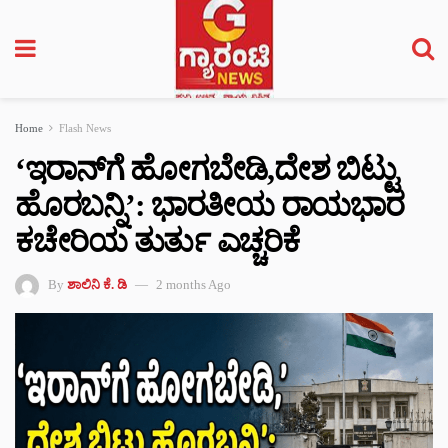
Home
Flash News
‘ಇರಾನ್‌ಗೆ ಹೋಗಬೇಡಿ,ದೇಶ ಬಿಟ್ಟು
ಹೊರಬನ್ನಿ’: ಭಾರತೀಯ ರಾಯಭಾರ
ಕಚೇರಿಯ ತುರ್ತು ಎಚ್ಚರಿಕೆ
By
ಶಾಲಿನಿ ಕೆ. ಡಿ
2 months Ago