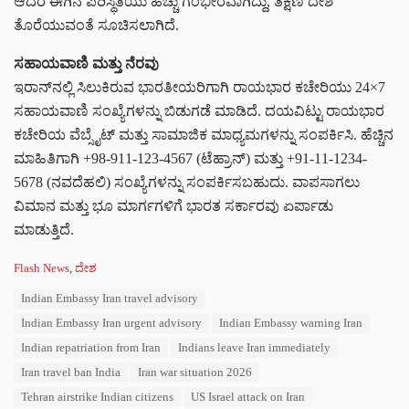
ಆದರೆ ಈಗಿನ ಪರಿಸ್ಥಿತಿಯು ಹೆಚ್ಚು ಗಂಭೀರವಾಗಿದ್ದು, ತಕ್ಷಣ ದೇಶ
ತೊರೆಯುವಂತೆ ಸೂಚಿಸಲಾಗಿದೆ.
ಸಹಾಯವಾಣಿ ಮತ್ತು ನೆರವು
ಇರಾನ್‌ನಲ್ಲಿ ಸಿಲುಕಿರುವ ಭಾರತೀಯರಿಗಾಗಿ ರಾಯಭಾರ ಕಚೇರಿಯು 24×7
ಸಹಾಯವಾಣಿ ಸಂಖ್ಯೆಗಳನ್ನು ಬಿಡುಗಡೆ ಮಾಡಿದೆ. ದಯವಿಟ್ಟು ರಾಯಭಾರ
ಕಚೇರಿಯ ವೆಬ್ಸೈಟ್ ಮತ್ತು ಸಾಮಾಜಿಕ ಮಾಧ್ಯಮಗಳನ್ನು ಸಂಪರ್ಕಿಸಿ. ಹೆಚ್ಚಿನ
ಮಾಹಿತಿಗಾಗಿ +98-911-123-4567 (ಟೆಹ್ರಾನ್) ಮತ್ತು +91-11-1234-
5678 (ನವದೆಹಲಿ) ಸಂಖ್ಯೆಗಳನ್ನು ಸಂಪರ್ಕಿಸಬಹುದು. ವಾಪಸಾಗಲು
ವಿಮಾನ ಮತ್ತು ಭೂ ಮಾರ್ಗಗಳಿಗೆ ಭಾರತ ಸರ್ಕಾರವು ಏರ್ಪಾಡು
ಮಾಡುತ್ತಿದೆ.
C
Flash News
,
ದೇಶ
a
T
Indian Embassy Iran travel advisory
t
a
e
Indian Embassy Iran urgent advisory
Indian Embassy warning Iran
g
g
s
Indian repatriation from Iran
Indians leave Iran immediately
o
:
r
Iran travel ban India
Iran war situation 2026
i
Tehran airstrike Indian citizens
US Israel attack on Iran
e