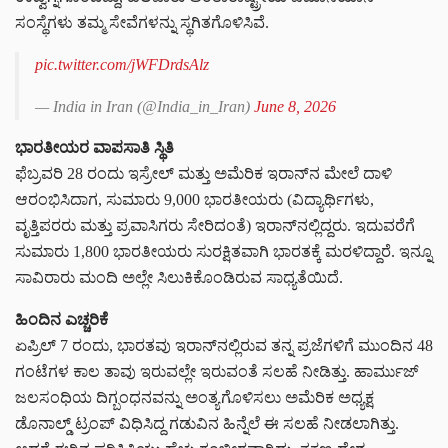
ಸಂಸ್ಥೆಗಳು ತಮ್ಮ ಸೇವೆಗಳನ್ನು ಸ್ಥಗಿತಗೊಳಿಸಿವೆ.
pic.twitter.com/jWFDrdsAlz
— India in Iran (@India_in_Iran)
June 8, 2026
ಭಾರತೀಯರ ವಾಪಸಾತಿ ಸ್ಥಿತಿ
ಫೆಬ್ರವರಿ 28 ರಂದು ಇಸ್ರೇಲ್ ಮತ್ತು ಅಮೆರಿಕ ಇರಾನ್‌ನ ಮೇಲೆ ದಾಳಿ
ಆರಂಭಿಸಿದಾಗ, ಸುಮಾರು
9,000 ಭಾರತೀಯರು
(ವಿದ್ಯಾರ್ಥಿಗಳು,
ವೃತ್ತಿಪರರು ಮತ್ತು ಪ್ರವಾಸಿಗರು ಸೇರಿದಂತೆ) ಇರಾನ್‌ನಲ್ಲಿದ್ದರು. ಇದುವರೆಗೆ
ಸುಮಾರು
1,800 ಭಾರತೀಯರು
ಸುರಕ್ಷಿತವಾಗಿ ಭಾರತಕ್ಕೆ ಮರಳಿದ್ದಾರೆ. ಇನ್ನೂ
ಸಾವಿರಾರು ಮಂದಿ ಅಲ್ಲೇ ಸಿಲುಕಿಕೊಂಡಿರುವ ಸಾಧ್ಯತೆಯಿದೆ.
ಹಿಂದಿನ ಎಚ್ಚರಿಕೆ
ಏಪ್ರಿಲ್ 7 ರಂದು, ಭಾರತವು ಇರಾನ್‌ನಲ್ಲಿರುವ ತನ್ನ ಪ್ರಜೆಗಳಿಗೆ ಮುಂದಿನ 48
ಗಂಟೆಗಳ ಕಾಲ ತಾವು ಇರುವಲ್ಲೇ ಇರುವಂತೆ ಸಲಹೆ ನೀಡಿತ್ತು. ಹಾರ್ಮುಜ್
ಜಲಸಂಧಿಯ ದಿಗ್ಬಂಧನವನ್ನು ಅಂತ್ಯಗೊಳಿಸಲು ಅಮೆರಿಕ ಅಧ್ಯಕ್ಷ
ಡೊನಾಲ್ಡ್ ಟ್ರಂಪ್ ವಿಧಿಸಿದ್ದ ಗಡುವಿನ ಹಿನ್ನೆಲೆ ಈ ಸಲಹೆ ನೀಡಲಾಗಿತ್ತು.