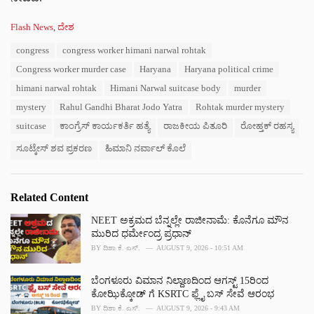
C
Flash News
,
ದೇಶ
a
T
congress
congress worker himani narwal rohtak
t
a
e
Congress worker murder case
Haryana
Haryana political crime
g
g
s
himani narwal rohtak
Himani Narwal suitcase body
murder
o
:
r
mystery
Rahul Gandhi Bharat Jodo Yatra
Rohtak murder mystery
i
suitcase
ಕಾಂಗ್ರೆಸ್ ಕಾರ್ಯಕರ್ತಿ ಹತ್ಯೆ
ರಾಜಕೀಯ ಪಿತೂರಿ
ರೋಹ್ತಕ್ ರಹಸ್ಯ
e
s
ಸೂಟ್ಕೇಸ್ ಶವ ಪ್ರಕರಣ
ಹಿಮಾನಿ ನರ್ವಾಲ್ ಕೊಲೆ
:
Related Content
NEET ಅಕ್ರಮದ ಬೆನ್ನಲ್ಲೇ ರಾಜೀನಾಮೆ: ಕೊನೆಗೂ ಮೌನ
ಮುರಿದ ಧರ್ಮೇಂದ್ರ ಪ್ರಧಾನ್‌
BY
ದಿಶಾ ಕೆ. ಎಸ್.
AUGUST 9, 2026 - 10:51 AM
ಬೆಂಗಳೂರು ವಿಮಾನ ನಿಲ್ದಾಣದಿಂದ ಆಗಸ್ಟ್ 15ರಿಂದ
ಕೋಝಿಕ್ಕೋಡ್ ಗೆ KSRTC ಫ್ಲೈ ಬಸ್ ಸೇವೆ ಆರಂಭ
BY
ದಿಶಾ ಕೆ. ಎಸ್.
AUGUST 9, 2026 - 9:43 AM