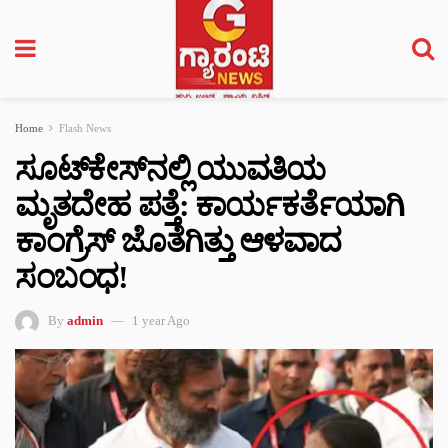
Home
Flash News
ಸೂಟ್‌ಕೇಸ್‌ನಲ್ಲಿ ಯುವತಿಯ
ಮೃತದೇಹ ಪತ್ತೆ: ಕಾರ್ಯಕರ್ತೆಯಾಗಿ
ಕಾಂಗ್ರೆಸ್ ಜೊತೆಗಿತ್ತು ಆಳವಾದ
ಸಂಬಂಧ!
By
admin
1 year Ago