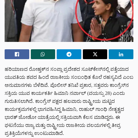
ಹರಿಯಾಣದ ರೋಹ್ತಕ್‌ನ ಸಂಪ್ಲಾ ಪ್ರದೇಶದ ಸೂಟ್‌ಕೇಸ್‌ನಲ್ಲಿ ಪತ್ತೆಯಾದ
ಯುವತಿಯ ಶವದ ಹಿಂದೆ ರಾಜಕೀಯ ಸಂಬಂಧಿತ ಕೊಲೆ ರಹಸ್ಯವಿದೆ ಎಂಬ
ಅನುಮಾನಗಳು ಬೆಳೆದಿವೆ. ಪೊಲೀಸ್ ತನಿಖೆ ಪ್ರಕಾರ, ಸತ್ತವರು ಕಾಂಗ್ರೆಸ್‌ನ
ಸಕ್ರಿಯ ಯುವ ಕಾರ್ಯಕರ್ತಿ ಹಿಮಾನಿ ನರ್ವಾಲ್ (ವಯಸ್ಸು 28) ಎಂದು
ಗುರುತಿಸಲಾಗಿದೆ. ಕಾಂಗ್ರೆಸ್ ಪಕ್ಷದ ಹಲವಾರು ರಾಷ್ಟ್ರೀಯ ಮಟ್ಟದ
ಕಾರ್ಯಕ್ರಮಗಳಲ್ಲಿ ಭಾಗವಹಿಸಿದ್ದ ಹಿಮಾನಿ, ರಾಹುಲ್ ಗಾಂಧಿ ನೇತೃತ್ವದ
ಭಾರತ್ ಜೋಡೋ ಯಾತ್ರೆಯಲ್ಲಿ ಸಕ್ರಿಯವಾಗಿ ಕೆಲಸ ಮಾಡಿದ್ದರು. ಈ
ಘಟನೆಯು ರಾಜ್ಯ ಮತ್ತು ರಾಷ್ಟ್ರೀಯ ರಾಜಕೀಯ ವಲಯಗಳಲ್ಲಿ ತೀವ್ರ
ಪ್ರತಿಕ್ರಿಯೆಗಳನ್ನು ಉಂಟುಮಾಡಿದೆ.