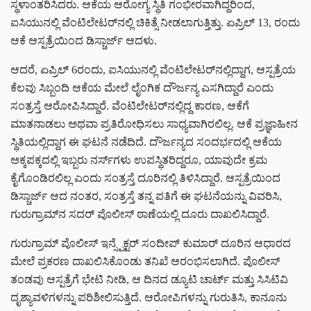
ಸ್ಥಳಾಂತರಿಸಿದರು. ಆಕೆಯ ಆರೋಗ್ಯ ಸ್ಥಿತಿ ಗಂಭೀರವಾಗಿದ್ದರಿಂದ,
ಐಸಿಯುನಲ್ಲಿ ವೆಂಟಿಲೇಟರ್‌ನಲ್ಲಿ ಚಿಕಿತ್ಸೆ ನೀಡಲಾಗುತ್ತಿತ್ತು. ಏಪ್ರಿಲ್ 13, ರಂದು
ಆಕೆ ಆಸ್ಪತ್ರೆಯಿಂದ ಡಿಸ್ಚಾರ್ಜ್ ಆದಳು.
ಆದರೆ, ಏಪ್ರಿಲ್ 6ರಂದು, ಐಸಿಯುನಲ್ಲಿ ವೆಂಟಿಲೇಟರ್‌ನಲ್ಲಿದ್ದಾಗ, ಆಸ್ಪತ್ರೆಯ
ಕೆಲವು ಸಿಬ್ಬಂದಿ ಆಕೆಯ ಮೇಲೆ ಲೈಂಗಿಕ ದೌರ್ಜನ್ಯ ಎಸಗಿದ್ದಾರೆ ಎಂದು
ಸಂತ್ರಸ್ತೆ ಆರೋಪಿಸಿದ್ದಾರೆ. ವೆಂಟಿಲೇಟರ್‌ನಲ್ಲಿದ್ದ ಕಾರಣ, ಆಕೆಗೆ
ಮಾತನಾಡಲು ಅಥವಾ ಪ್ರತಿರೋಧಿಸಲು ಸಾಧ್ಯವಾಗಿರಲಿಲ್ಲ. ಆಕೆ ಪ್ರಜ್ಞಾಹೀನ
ಸ್ಥಿತಿಯಲ್ಲಿದ್ದಾಗ ಈ ಘಟನೆ ನಡೆದಿದೆ. ದೌರ್ಜನ್ಯದ ಸಂದರ್ಭದಲ್ಲಿ ಆಕೆಯ
ಅಕ್ಕಪಕ್ಕದಲ್ಲಿ ಇಬ್ಬರು ನರ್ಸ್‌ಗಳು ಉಪಸ್ಥಿತರಿದ್ದರೂ, ಯಾವುದೇ ಕ್ರಮ
ಕೈಗೊಂಡಿರಲಿಲ್ಲ ಎಂದು ಸಂತ್ರಸ್ತೆ ದೂರಿನಲ್ಲಿ ತಿಳಿಸಿದ್ದಾರೆ. ಆಸ್ಪತ್ರೆಯಿಂದ
ಡಿಸ್ಚಾರ್ಜ್ ಆದ ನಂತರ, ಸಂತ್ರಸ್ತೆ ತನ್ನ ಪತಿಗೆ ಈ ಘಟನೆಯನ್ನು ವಿವರಿಸಿ,
ಗುರುಗ್ರಾಮ್‌ನ ಸದರ್ ಪೊಲೀಸ್ ಠಾಣೆಯಲ್ಲಿ ದೂರು ದಾಖಲಿಸಿದ್ದಾರೆ.
ಗುರುಗ್ರಾಮ್ ಪೊಲೀಸ್ ಇನ್ಸ್ಪೆಕ್ಟರ್ ಸಂದೀಪ್ ಕುಮಾರ್ ದೂರಿನ ಆಧಾರದ
ಮೇಲೆ ಪ್ರಕರಣ ದಾಖಲಿಸಿಕೊಂಡು ತನಿಖೆ ಆರಂಭಿಸಲಾಗಿದೆ. ಪೊಲೀಸ್
ತಂಡವು ಆಸ್ಪತ್ರೆಗೆ ಭೇಟಿ ನೀಡಿ, ಆ ದಿನದ ಡ್ಯೂಟಿ ಚಾರ್ಟ್ ಮತ್ತು ಸಿಸಿಟಿವಿ
ದೃಶ್ಯಾವಳಿಗಳನ್ನು ಪರಿಶೀಲಿಸುತ್ತಿದೆ. ಆರೋಪಿಗಳನ್ನು ಗುರುತಿಸಿ, ಕಾನೂನು