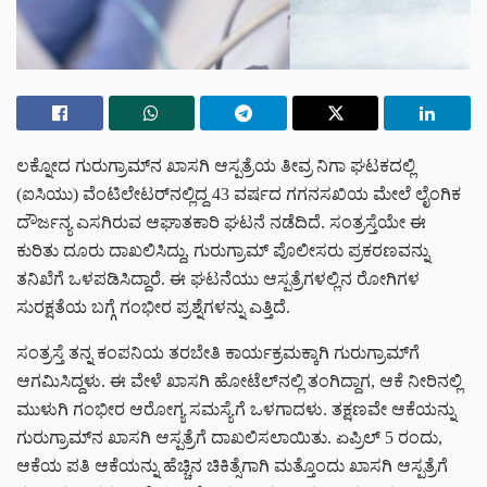
ಲಕ್ನೋದ ಗುರುಗ್ರಾಮ್‌ನ ಖಾಸಗಿ ಆಸ್ಪತ್ರೆಯ ತೀವ್ರ ನಿಗಾ ಘಟಕದಲ್ಲಿ
(ಐಸಿಯು) ವೆಂಟಿಲೇಟರ್‌ನಲ್ಲಿದ್ದ 43 ವರ್ಷದ ಗಗನಸಖಿಯ ಮೇಲೆ ಲೈಂಗಿಕ
ದೌರ್ಜನ್ಯ ಎಸಗಿರುವ ಆಘಾತಕಾರಿ ಘಟನೆ ನಡೆದಿದೆ. ಸಂತ್ರಸ್ತೆಯೇ ಈ
ಕುರಿತು ದೂರು ದಾಖಲಿಸಿದ್ದು, ಗುರುಗ್ರಾಮ್ ಪೊಲೀಸರು ಪ್ರಕರಣವನ್ನು
ತನಿಖೆಗೆ ಒಳಪಡಿಸಿದ್ದಾರೆ. ಈ ಘಟನೆಯು ಆಸ್ಪತ್ರೆಗಳಲ್ಲಿನ ರೋಗಿಗಳ
ಸುರಕ್ಷತೆಯ ಬಗ್ಗೆ ಗಂಭೀರ ಪ್ರಶ್ನೆಗಳನ್ನು ಎತ್ತಿದೆ.
ಸಂತ್ರಸ್ತೆ ತನ್ನ ಕಂಪನಿಯ ತರಬೇತಿ ಕಾರ್ಯಕ್ರಮಕ್ಕಾಗಿ ಗುರುಗ್ರಾಮ್‌ಗೆ
ಆಗಮಿಸಿದ್ದಳು. ಈ ವೇಳೆ ಖಾಸಗಿ ಹೋಟೆಲ್‌ನಲ್ಲಿ ತಂಗಿದ್ದಾಗ, ಆಕೆ ನೀರಿನಲ್ಲಿ
ಮುಳುಗಿ ಗಂಭೀರ ಆರೋಗ್ಯ ಸಮಸ್ಯೆಗೆ ಒಳಗಾದಳು. ತಕ್ಷಣವೇ ಆಕೆಯನ್ನು
ಗುರುಗ್ರಾಮ್‌ನ ಖಾಸಗಿ ಆಸ್ಪತ್ರೆಗೆ ದಾಖಲಿಸಲಾಯಿತು. ಏಪ್ರಿಲ್ 5 ರಂದು,
ಆಕೆಯ ಪತಿ ಆಕೆಯನ್ನು ಹೆಚ್ಚಿನ ಚಿಕಿತ್ಸೆಗಾಗಿ ಮತ್ತೊಂದು ಖಾಸಗಿ ಆಸ್ಪತ್ರೆಗೆ