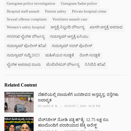
s
Gurugram police investigation
Gurugram Sadar police
o
:
r
Hospital staff assault
Patient safety
Private hospital crime
i
Sexual offense complaint
Ventilator assault case
e
s
Women’s safety hospital
ಆಸ್ಪತ್ರೆ ಸಿಬ್ಬಂದಿ ದೌರ್ಜನ್ಯ
ಖಾಸಗಿ ಆಸ್ಪತ್ರೆ ಅಪರಾಧ
:
ಗಗನಸಖಿ ಲೈಂಗಿಕ ದೌರ್ಜನ್ಯ
ಗುರುಗ್ರಾಮ್ ಆಸ್ಪತ್ರೆ ಐಸಿಯು
ಗುರುಗ್ರಾಮ್ ಪೊಲೀಸ್ ತನಿಖೆ
ಗುರುಗ್ರಾಮ್ ಸದರ್ ಪೊಲೀಸ್
ಗುರುಗ್ರಾಮ್ ಸುದ್ದಿ 2025
ಮಹಿಳೆಯರ ಸುರಕ್ಷತೆ
ರೋಗಿ ಸುರಕ್ಷತೆ
ಲೈಂಗಿಕ ಅಪರಾಧ ದೂರು
ವೆಂಟಿಲೇಟರ್ ದೌರ್ಜನ್ಯ
ಸಿಸಿಟಿವಿ ತನಿಖೆ
Related Content
ದೆಹಲಿಯಲ್ಲಿ ರಣಮಳೆಗೆ ಜನಜೀವನ ಅಸ್ತವ್ಯಸ್ತ; ರಸ್ತೆಗಳು
ಜಲಾವೃತ
BY
ಶಾಲಿನಿ ಕೆ. ಡಿ
AUGUST 7, 2026 - 10:35 PM
ವೆಬ್‌ಸಿರೀಸ್‌ ನೋಡಿ ಪತ್ನಿ ಹ*ತ್ಯೆ: 12.75 ಲಕ್ಷ ರೂ.
ಹಣದೊಂದಿಗೆ ಪರಾರಿಯಾದ ಟೆಕ್ಕಿ ಅರೆಸ್ಟ್‌