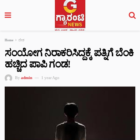
Home
ದೇಶ
ಸಂಯೋಗ ನಿರಾಕರಿಸಿದ್ದಕ್ಕೆ ಪತ್ನಿಗೆ ಬೆಂಕಿ
ಹಚ್ಚಿದ ಪಾಪಿ ಗಂಡ!
By
admin
1 year Ago