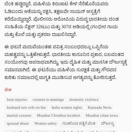
ಬೆಂಕಿ ಹಚ್ಚಿದ್ದಾನೆ. ಮಹಿಳೆಯ ಕಿರುಚಾಟ ಕೇಳಿ ನೆರೆಹೊರೆಯವರು
ಓಡಿಬಂದು ಆಕೆಯನ್ನು ರಕ್ಷಿಸಿ, ತಕ್ಷಣವೇ ಸಾಯನ್ ಆಸ್ಪತ್ರೆಗೆ
ಕರೆದೊಯ್ದಿದ್ದಾರೆ. ಪೊಲೀಸರು ಆರೋಪಿಯ ವಿರುದ್ಧ ಭಾರತೀಯ ದಂಡ
ಸಂಹಿತೆಯ ಸೆಕ್ಷನ್ 326(ಎ) ಮತ್ತು 307ರ ಅಡಿಯಲ್ಲಿ (ಗಂಭೀರ ಗಾಯ
ಮತ್ತು ಕೊಲೆ ಯತ್ನ) ಪ್ರಕರಣ ದಾಖಲಿಸಿದ್ದಾರೆ.
ಈ ಘಟನೆ ಮದುವೆಯಂತಹ ಪವಿತ್ರ ಸಂಬಂಧದಲ್ಲೂ ಒಪ್ಪಿಗೆಯ
ಮಹತ್ವವನ್ನು ಒತ್ತಿಹೇಳುತ್ತದೆ. ಭಾರತೀಯ ಕಾನೂನಿನ ಪ್ರಕಾರ, ಬಲವಂತದ
ಸಂಯೋಗವು ಅಪರಾಧವಾಗಿದ್ದು, ಇದು ದೈಹಿಕ ಮತ್ತು ಮಾನಸಿಕ ದೌರ್ಜನ್ಯಕ್ಕೆ
ಸಮಾನವಾಗಿದೆ. ಈ ಘಟನೆಯು ಮಹಿಳೆಯ ಸುರಕ್ಷತೆ ಮತ್ತು ಗೌರವದ
ಕುರಿತು ಸಮಾಜದಲ್ಲಿ ಜಾಗೃತಿ ಮೂಡಿಸುವ ಅಗತ್ಯವನ್ನು ತೋರಿಸುತ್ತದೆ.
C
ದೇಶ
a
T
burn injuries
consent in marriage
domestic violence
t
a
e
husband sets wife on fire
India women rights
Kannada News
g
g
s
marital consent
Mumbai Chembur incident
Mumbai crime news
o
:
r
spousal abuse
Women safety
ಗಂಡನಿಂದ ಪತ್ನಿಗೆ ಬೆಂಕಿ
ದೌರ್ಜನ್ಯ
i
e