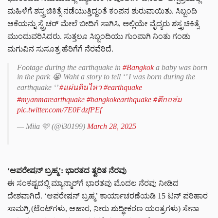
ಮಹಿಳೆಗೆ ಶಸ್ತ್ರಚಿಕಿತ್ಸೆ ನಡೆಯುತ್ತಿದ್ದಂತೆ ಕಂಪನ ಶುರುವಾಯಿತು. ಸಿಬ್ಬಂದಿ
ಆಕೆಯನ್ನು ಸ್ಟ್ರೆಚರ್‌ ಮೇಲೆ ಬೀದಿಗೆ ಸಾಗಿಸಿ, ಅಲ್ಲಿಯೇ ವೈದ್ಯರು ಶಸ್ತ್ರಚಿಕಿತ್ಸೆ
ಮುಂದುವರಿಸಿದರು. ಸುತ್ತಲೂ ಸಿಬ್ಬಂದಿಯು ಗುಂಪಾಗಿ ನಿಂತು ಗಂಡು
ಮಗುವಿನ ಸುಸೂತ್ರ ಹೆರಿಗೆಗೆ ನೆರವೆರಿದೆ.
Footage during the earthquake in
#Bangkok
a baby was born
in the park 😭 Waht a story to tell ‘’ I was born during the
earthquake ‘’
#แผ่นดินไหว
#earthquake
#myanmarearthquake
#bangkokearthquake
#ตึกถล่ม
pic.twitter.com/7E0FdzfPEf
— Miia 🩵 (@i30199)
March 28, 2025
‘
ಆಪರೇಷನ್
ಬ್ರಹ್ಮ
’:
ಭಾರತದ
ತ್ವರಿತ
ನೆರವು
ಈ ಸಂಕಷ್ಟದಲ್ಲಿ ಮ್ಯಾನ್ಮಾರ್‌ಗೆ ಭಾರತವು ಮೊದಲ ನೆರವು ನೀಡಿದ
ದೇಶವಾಗಿದೆ. ‘ಆಪರೇಷನ್ ಬ್ರಹ್ಮ’ ಕಾರ್ಯಾಚರಣೆಯಡಿ 15 ಟನ್ ಪರಿಹಾರ
ಸಾಮಗ್ರಿ (ಟೆಂಟ್‌ಗಳು, ಆಹಾರ, ನೀರು ಶುದ್ಧೀಕರಣ ಯಂತ್ರಗಳು) ಸೇನಾ