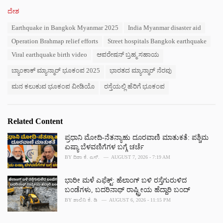
C
ದೇಶ
a
T
Earthquake in Bangkok Myanmar 2025
India Myanmar disaster aid
t
a
e
Operation Brahmap relief efforts
Street hospitals Bangkok earthquake
g
g
s
Viral earthquake birth video
ಆಪರೇಷನ್ ಬ್ರಹ್ಮ ಸಹಾಯ
o
:
r
ಬ್ಯಾಂಕಾಕ್ ಮ್ಯಾನ್ಮಾರ್ ಭೂಕಂಪ 2025
ಭಾರತದ ಮ್ಯಾನ್ಮಾರ್ ನೆರವು
i
e
ಮನ ಕಲುಕುವ ಭೂಕಂಪ ವೀಡಿಯೊ
ರಸ್ತೆಯಲ್ಲಿ ಹೆರಿಗೆ ಭೂಕಂಪ
s
:
Related Content
ಪ್ರಧಾನಿ ಮೋದಿ-ನೆತನ್ಯಾಹು ದೂರವಾಣಿ ಮಾತುಕತೆ: ಪಶ್ಚಿಮ
ಏಷ್ಯಾ ಬೆಳವಣಿಗೆಗಳ ಬಗ್ಗೆ ಚರ್ಚೆ
BY
ದಿಶಾ ಕೆ. ಎಸ್.
AUGUST 7, 2026 - 7:19 AM
ಭಾರೀ ಮಳೆ ಎಫೆಕ್ಟ್‌: ಹೆಲಾಂಗ್ ಬಳಿ ರಸ್ತೆಗುರುಳಿದ
ಬಂಡೆಗಳು, ಬದರಿನಾಥ್‌ ರಾಷ್ಟ್ರೀಯ ಹೆದ್ದಾರಿ ಬಂದ್‌
BY
ಶಾಲಿನಿ ಕೆ. ಡಿ
AUGUST 6, 2026 - 11:15 PM