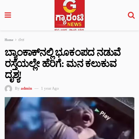
Home
ದೇಶ
ಬ್ಯಾಂಕಾಕ್‌ನಲ್ಲಿ ಭೂಕಂಪದ ನಡುವೆ
ರಸ್ತೆಯಲ್ಲೇ ಹೆರಿಗೆ: ಮನ ಕಲುಕುವ
ದೃಶ್ಯ!
By
admin
1 year Ago