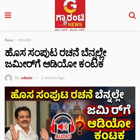
Home
ಕರ್ನಾಟಕ
ಹೊಸ ಸಂಪುಟ ರಚನೆ ಬೆನ್ನಲ್ಲೇ
ಜಮೀರ್‌ಗೆ ಆಡಿಯೋ ಕಂಟಕ
By
admin
2 months Ago