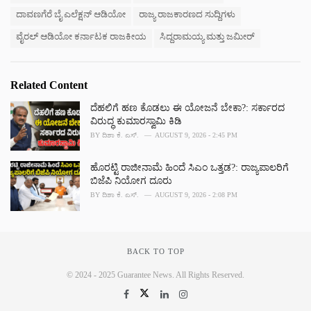
s
ದಾವಣಗೆರೆ ಬೈ ಎಲೆಕ್ಷನ್ ಆಡಿಯೋ
ರಾಜ್ಯ ರಾಜಕಾರಣದ ಸುದ್ದಿಗಳು
:
ವೈರಲ್ ಆಡಿಯೋ ಕರ್ನಾಟಕ ರಾಜಕೀಯ
ಸಿದ್ದರಾಮಯ್ಯ ಮತ್ತು ಜಮೀರ್
Related Content
ದೆಹಲಿಗೆ ಹಣ ಕೊಡಲು ಈ ಯೋಜನೆ ಬೇಕಾ?: ಸರ್ಕಾರದ
ವಿರುದ್ಧ ಕುಮಾರಸ್ವಾಮಿ ಕಿಡಿ
BY
ದಿಶಾ ಕೆ. ಎಸ್.
AUGUST 9, 2026 - 2:45 PM
ಹೊರಟ್ಟಿ ರಾಜೀನಾಮೆ ಹಿಂದೆ ಸಿಎಂ ಒತ್ತಡ?: ರಾಜ್ಯಪಾಲರಿಗೆ
ಬಿಜೆಪಿ ನಿಯೋಗ ದೂರು
BY
ದಿಶಾ ಕೆ. ಎಸ್.
AUGUST 9, 2026 - 2:08 PM
BACK TO TOP
© 2024 - 2025 Guarantee News. All Rights Reserved.