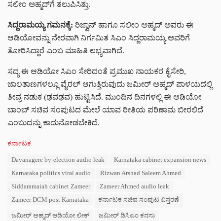
ಸಲೀಂ ಅಹ್ಮದ್‌ಗೆ ತಲುಪಿಸಿತ್ತು.
ಸಿದ್ದರಾಮಯ್ಯ ಗಮನಕ್ಕೆ:
ರಿಜ್ವಾನ್ ಹಾಗೂ ಸಲೀಂ ಅಹ್ಮದ್ ಅವರು ಈ
ಆಡಿಯೋವನ್ನು ನೇರವಾಗಿ ನಿರ್ಗಮಿತ ಸಿಎಂ ಸಿದ್ದರಾಮಯ್ಯ ಅವರಿಗೆ
ತೋರಿಸಿದ್ದಾರೆ ಎಂಬ ಮಾಹಿತಿ ಲಭ್ಯವಾಗಿದೆ.
ಸದ್ಯ ಈ ಆಡಿಯೋ ಸಿಎಂ ಸೇರಿದಂತೆ ಪ್ರಮುಖ ನಾಯಕರ ಕೈಸೇರಿ,
ಜಾಲತಾಣಗಳಲ್ಲೂ ವೈರಲ್ ಆಗುತ್ತಿರುವುದು ಜಮೀರ್ ಅಹ್ಮದ್ ಪಾಳಯದಲ್ಲಿ
ತೀವ್ರ ನಡುಕ (ಢವಢವ) ಹುಟ್ಟಿಸಿದೆ. ಮುಂದಿನ ದಿನಗಳಲ್ಲಿ ಈ ಆಡಿಯೋ
ಬಾಂಬ್ ಸಚಿವ ಸಂಪುಟದ ಮೇಲೆ ಯಾವ ರೀತಿಯ ಪರಿಣಾಮ ಬೀರಲಿದೆ
ಎಂಬುದನ್ನು ಕಾದುನೋಡಬೇಕಿದೆ.
C
ಕರ್ನಾಟಕ
a
T
Davanagere by-election audio leak
Karnataka cabinet expansion news
t
a
e
Karnataka politics viral audio
Rizwan Arshad Saleem Ahmed
g
g
s
Siddaramaiah cabinet Zameer
Zameer Ahmed audio leak
o
:
r
Zameer DCM post Karnataka
ಕರ್ನಾಟಕ ಸಚಿವ ಸಂಪುಟ ವಿಸ್ತರಣೆ
i
e
ಜಮೀರ್ ಅಹ್ಮದ್ ಆಡಿಯೋ ಲೀಕ್
ಜಮೀರ್ ಡಿಸಿಎಂ ಕನಸು