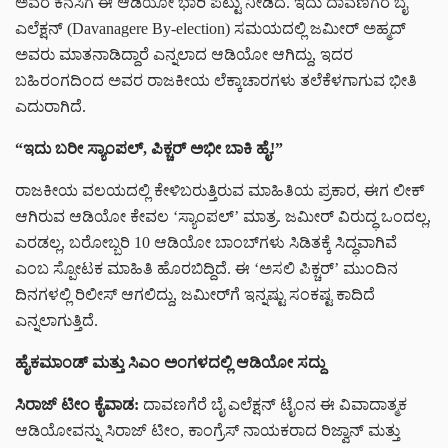
ಅವರ ಕನಸಿಗೆ ಈ ಆಡಿಯೋ ಭಾರಿ ಪೆಟ್ಟು ನೀಡಿದೆ. ಇದು ದಾವಣಗೆರೆ ಬೈ
ಎಲೆಕ್ಷನ್ (Davanagere By-election) ಸಮಯದಲ್ಲಿ ಜಮೀರ್ ಅಹ್ಮದ್
ಅವರು ಮಾತನಾಡಿದ್ದಾರೆ ಎನ್ನಲಾದ ಆಡಿಯೋ ಆಗಿದ್ದು, ಇದರ
ಬಹಿರಂಗದಿಂದ ಅವರ ರಾಜಕೀಯ ಲೆಕ್ಕಾಚಾರಗಳು ತಲೆಕೆಳಗಾಗುವ ಭೀತಿ
ಎದುರಾಗಿದೆ.
“ಇದು ಬರೀ ಸ್ಯಾಂಪಲ್, ಪಿಕ್ಚರ್ ಅಭೀ ಬಾಕಿ ಹೈ!”
ರಾಜಕೀಯ ವಲಯದಲ್ಲಿ ಕೇಳಿಬರುತ್ತಿರುವ ಮಾಹಿತಿಯ ಪ್ರಕಾರ, ಈಗ ಲೀಕ್
ಆಗಿರುವ ಆಡಿಯೋ ಕೇವಲ ‘ಸ್ಯಾಂಪಲ್’ ಮಾತ್ರ. ಜಮೀರ್ ವಿರುದ್ಧ ಒಂದಲ್ಲ,
ಎರಡಲ್ಲ, ಬರೋಬ್ಬರಿ 10 ಆಡಿಯೋ ಬಾಂಬ್‌ಗಳು ಸಿಡಿತಕ್ಕೆ ಸಿದ್ಧವಾಗಿವೆ
ಎಂಬ ಸ್ಪೋಟಕ ಮಾಹಿತಿ ಹೊರಬಿದ್ದಿದೆ. ಈ ‘ಅಸಲಿ ಪಿಕ್ಚರ್’ ಮುಂದಿನ
ದಿನಗಳಲ್ಲಿ ರಿಲೀಸ್ ಆಗಲಿದ್ದು, ಜಮೀರ್‌ಗೆ ಇನ್ನಷ್ಟು ಸಂಕಷ್ಟ ಕಾದಿದೆ
ಎನ್ನಲಾಗುತ್ತಿದೆ.
ಹೈಕಮಾಂಡ್ ಮತ್ತು ಸಿಎಂ ಅಂಗಳದಲ್ಲಿ ಆಡಿಯೋ ಸದ್ದು
ಸಿರಾಜ್ ಟೀಂ ಕೈವಾಡ:
ದಾವಣಗೆರೆ ಬೈ ಎಲೆಕ್ಷನ್ ಟೈಂನ ಈ ವಿವಾದಾತ್ಮಕ
ಆಡಿಯೋವನ್ನು ಸಿರಾಜ್ ಟೀಂ, ಕಾಂಗ್ರೆಸ್ ನಾಯಕರಾದ ರಿಜ್ವಾನ್ ಮತ್ತು