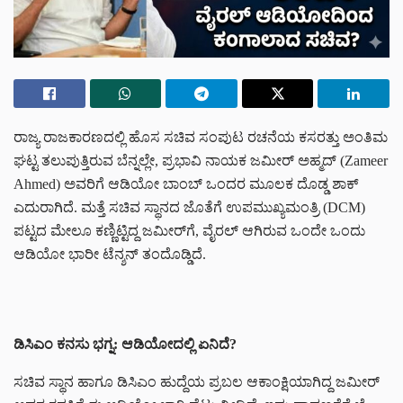
ರಾಜ್ಯ ರಾಜಕಾರಣದಲ್ಲಿ ಹೊಸ ಸಚಿವ ಸಂಪುಟ ರಚನೆಯ ಕಸರತ್ತು ಅಂತಿಮ
ಘಟ್ಟ ತಲುಪುತ್ತಿರುವ ಬೆನ್ನಲ್ಲೇ, ಪ್ರಭಾವಿ ನಾಯಕ ಜಮೀರ್ ಅಹ್ಮದ್ (Zameer
Ahmed) ಅವರಿಗೆ ಆಡಿಯೋ ಬಾಂಬ್ ಒಂದರ ಮೂಲಕ ದೊಡ್ಡ ಶಾಕ್
ಎದುರಾಗಿದೆ. ಮತ್ತೆ ಸಚಿವ ಸ್ಥಾನದ ಜೊತೆಗೆ ಉಪಮುಖ್ಯಮಂತ್ರಿ (DCM)
ಪಟ್ಟದ ಮೇಲೂ ಕಣ್ಣಿಟ್ಟಿದ್ದ ಜಮೀರ್‌ಗೆ, ವೈರಲ್ ಆಗಿರುವ ಒಂದೇ ಒಂದು
ಆಡಿಯೋ ಭಾರೀ ಟೆನ್ಶನ್ ತಂದೊಡ್ಡಿದೆ.
ಡಿಸಿಎಂ ಕನಸು ಭಗ್ನ: ಆಡಿಯೋದಲ್ಲಿ ಏನಿದೆ?
ಸಚಿವ ಸ್ಥಾನ ಹಾಗೂ ಡಿಸಿಎಂ ಹುದ್ದೆಯ ಪ್ರಬಲ ಆಕಾಂಕ್ಷಿಯಾಗಿದ್ದ ಜಮೀರ್