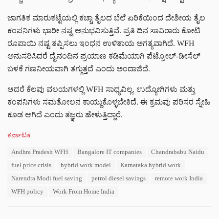
ಜಾಗತಿಕ ಮಾರುಕಟ್ಟೆಯಲ್ಲಿ ಕಚ್ಚಾ ತೈಲದ ಬೆಲೆ ಏರಿಕೆಯಿಂದ ದೇಶೀಯ ತೈಲ
ಕಂಪನಿಗಳು ಭಾರೀ ನಷ್ಟ ಅನುಭವಿಸುತ್ತಿವೆ. ಪ್ರತಿ ದಿನ ಸಾವಿರಾರು ಕೋಟಿ
ರೂಪಾಯಿ ನಷ್ಟ ತಪ್ಪಿಸಲು ಇಂಧನ ಉಳಿತಾಯ ಅಗತ್ಯವಾಗಿದೆ. WFH
ಅನುಸರಿಸಿದರೆ ದೈನಂದಿನ ಪ್ರಯಾಣ ಕಡಿಮೆಯಾಗಿ ಪೆಟ್ರೋಲ್-ಡೀಸೆಲ್
ಬಳಕೆ ಗಣನೀಯವಾಗಿ ತಗ್ಗುತ್ತದೆ ಎಂದು ಅಂದಾಜಿದೆ.
ಆದರೆ ಕೆಲವು ವಲಯಗಳಲ್ಲಿ WFH ಸಾಧ್ಯವಿಲ್ಲ. ಉದ್ಯೋಗಿಗಳು ಮತ್ತು
ಕಂಪನಿಗಳು ಸಮತೋಲನ ಕಾಯ್ದುಕೊಳ್ಳಬೇಕಿದೆ. ಈ ಕ್ರಮವು ಪರಿಸರ ಸ್ನೇಹಿ
ಕೂಡ ಆಗಿದೆ ಎಂದು ತಜ್ಞರು ಹೇಳುತ್ತಿದ್ದಾರೆ.
C
ಕರ್ನಾಟಕ
a
T
Andhra Pradesh WFH
Bangalore IT companies
Chandrababu Naidu
t
a
e
fuel price crisis
hybrid work model
Karnataka hybrid work
g
g
s
Narendra Modi fuel saving
petrol diesel savings
remote work India
o
:
r
WFH policy
Work From Home India
i
e
s