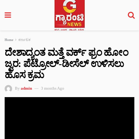
Home
ಕರ್ನಾಟಕ
ದೇಶಾದ್ಯಂತ ಮತ್ತೆ ವರ್ಕ್ ಫ್ರಂ ಹೋಂ
ಜ್ವರ: ಪೆಟ್ರೋಲ್-ಡೀಸೆಲ್ ಉಳಿಸಲು
ಹೊಸ ಕ್ರಮ
By
admin
3 months Ago