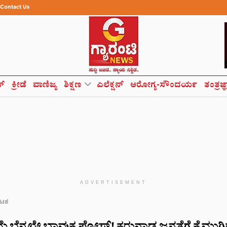
Contact Us
ಸ್
ಕ್ರೀಡೆ
ವಾಣಿಜ್ಯ
ಶಿಕ್ಷಣ
ಎಲೆಕ್ಷನ್
ಆರೋಗ್ಯ-ಸೌಂದರ್ಯ
ತಂತ್ರಜ್
ADVERTISEMENT
ಾಟಕ