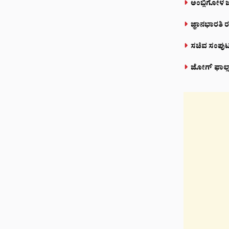
ಅಂಬ್ಲಿಗೋಳ ಜ
ಜ್ಞಾನಭಾರತಿ ರ
ಸಚಿವ ಸಂಪುಟದಲ
ಜೋಗ್ ಫಾಲ್ಸ