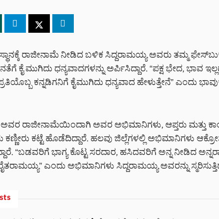
ಸ್ಥಾನಕ್ಕೆ ರಾಜೀನಾಮೆ ನೀಡಿದ ಬಳಿಕ ಸಿದ್ದರಾಮಯ್ಯ ಅವರು ತಮ್ಮ ಫೇಸ್‌ಬುಕ್
ೆಗೆ ಕೈ ಮುಗಿದು ಧನ್ಯವಾದಗಳನ್ನು ಅರ್ಪಿಸಿದ್ದಾರೆ. “ಪಕ್ಷ ಭೇದ, ಭಾವ ಇಲ್ಲದ
ಪ್ರತಿಯೊಬ್ಬ ಕನ್ನಡಿಗನಿಗೆ ಕೈಮುಗಿದು ಧನ್ಯವಾದ ಹೇಳುತ್ತೇನೆ” ಎಂದು ಭಾವು
ಯ ಅವರ ರಾಜೀನಾಮೆಯಿಂದಾಗಿ ಅವರ ಅಭಿಮಾನಿಗಳು, ಆಪ್ತರು ಮತ್ತು ಕಾಂಗ
ಕಣ್ಣೀರು ಕಟ್ಟೆ ಹೊಡೆದಿದ್ದಾರೆ. ಹಲವು ಜಿಲ್ಲೆಗಳಲ್ಲಿ ಅಭಿಮಾನಿಗಳು ಆಕ್ರ
್ತಿದ್ದಾರೆ. “ಬಡವರಿಗೆ ಭಾಗ್ಯ ಕೊಟ್ಟ ಸರದಾರ, ಹಸಿದವರಿಗೆ ಅನ್ನ ನೀಡಿದ ಅನ್
 ರೈತರಾಮಯ್ಯ” ಎಂದು ಅಭಿಮಾನಿಗಳು ಸಿದ್ದರಾಮಯ್ಯ ಅವರನ್ನು ಸ್ಮರಿಸುತ್ತಿದ್
sts