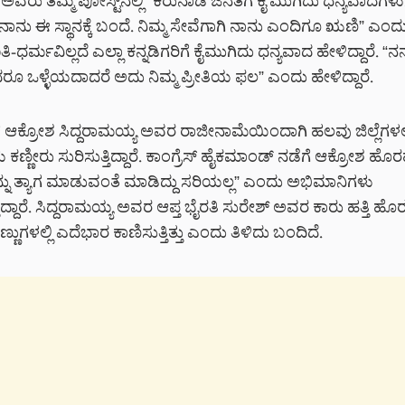
ಅವರು ತಮ್ಮ ಪೋಸ್ಟ್‌ನಲ್ಲಿ “ಕರುನಾಡ ಜನತೆಗೆ ಕೈ ಮುಗಿದು ಧನ್ಯವಾದಗಳು. ನ
ನಾನು ಈ ಸ್ಥಾನಕ್ಕೆ ಬಂದೆ. ನಿಮ್ಮ ಸೇವೆಗಾಗಿ ನಾನು ಎಂದಿಗೂ ಋಣಿ” ಎಂದು ಬ
ಿ-ಧರ್ಮವಿಲ್ಲದೆ ಎಲ್ಲಾ ಕನ್ನಡಿಗರಿಗೆ ಕೈಮುಗಿದು ಧನ್ಯವಾದ ಹೇಳಿದ್ದಾರೆ. “ನನ
ೂ ಒಳ್ಳೆಯದಾದರೆ ಅದು ನಿಮ್ಮ ಪ್ರೀತಿಯ ಫಲ” ಎಂದು ಹೇಳಿದ್ದಾರೆ.
ಆಕ್ರೋಶ ಸಿದ್ದರಾಮಯ್ಯ ಅವರ ರಾಜೀನಾಮೆಯಿಂದಾಗಿ ಹಲವು ಜಿಲ್ಲೆಗಳಲ್
ಣ್ಣೀರು ಸುರಿಸುತ್ತಿದ್ದಾರೆ. ಕಾಂಗ್ರೆಸ್ ಹೈಕಮಾಂಡ್ ನಡೆಗೆ ಆಕ್ರೋಶ ಹೊರಹಾಕ
ನ್ನು ತ್ಯಾಗ ಮಾಡುವಂತೆ ಮಾಡಿದ್ದು ಸರಿಯಲ್ಲ” ಎಂದು ಅಭಿಮಾನಿಗಳು
ುತ್ತಿದ್ದಾರೆ. ಸಿದ್ದರಾಮಯ್ಯ ಅವರ ಆಪ್ತ ಭೈರತಿ ಸುರೇಶ್ ಅವರ ಕಾರು ಹತ್ತಿ
ಣ್ಣುಗಳಲ್ಲಿ ಎದೆಭಾರ ಕಾಣಿಸುತ್ತಿತ್ತು ಎಂದು ತಿಳಿದು ಬಂದಿದೆ.