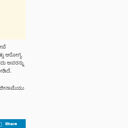
ೇವೆ
್ತು ಆರೋಗ್ಯ
ಎಂದು ಅವರನ್ನು
ಡಿದೆ.
ರಾಜೀನಾಮೆಯು
Share