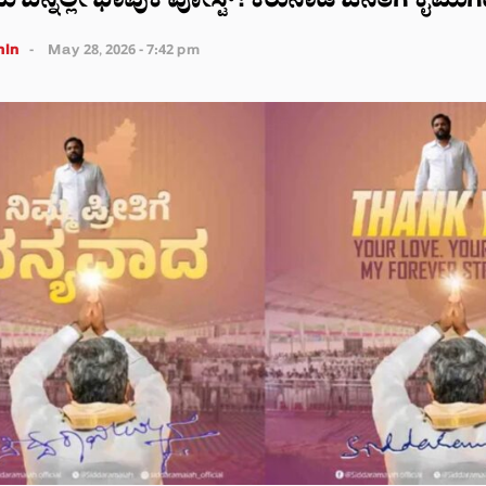
ಬೆನ್ನಲ್ಲೇ ಭಾವುಕ ಪೋಸ್ಟ್! ಕರುನಾಡ ಜನತೆಗೆ ಕೈಮುಗಿದ
in
May 28, 2026 - 7:42 pm