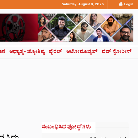
Saturday, August 8, 2026
Login
ಞಾನ
ಆಧ್ಯಾತ್ಮ- ಜ್ಯೋತಿಷ್ಯ
ವೈರಲ್
ಆಟೋಮೊಬೈಲ್
ವೆಬ್ ಸ್ಟೋರೀಸ್
ಸಂಬಂಧಿಸಿದ ಪೋಸ್ಟ್‌ಗಳು