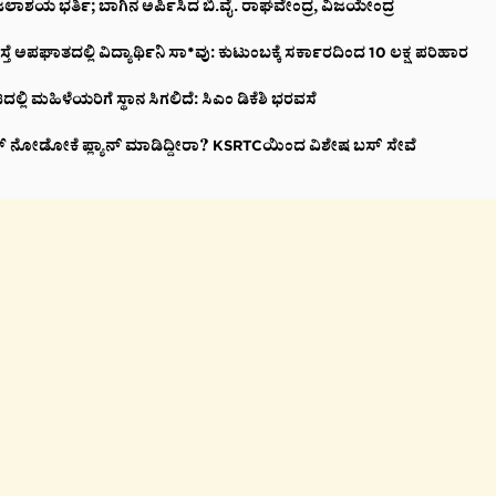
ಲಾಶಯ ಭರ್ತಿ; ಬಾಗಿನ ಅರ್ಪಿಸಿದ ಬಿ.ವೈ. ರಾಘವೇಂದ್ರ, ವಿಜಯೇಂದ್ರ
ಸ್ತೆ ಅಪಘಾತದಲ್ಲಿ ವಿದ್ಯಾರ್ಥಿನಿ ಸಾ*ವು: ಕುಟುಂಬಕ್ಕೆ ಸರ್ಕಾರದಿಂದ 10 ಲಕ್ಷ ಪರಿಹಾರ
್ಲಿ ಮಹಿಳೆಯರಿಗೆ ಸ್ಥಾನ ಸಿಗಲಿದೆ: ಸಿಎಂ ಡಿಕೆಶಿ ಭರವಸೆ
್ ನೋಡೋಕೆ ಪ್ಲ್ಯಾನ್ ಮಾಡಿದ್ದೀರಾ? KSRTCಯಿಂದ ವಿಶೇಷ ಬಸ್ ಸೇವೆ