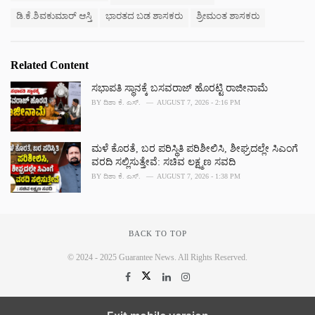
:
r
ಡಿ.ಕೆ.ಶಿವಕುಮಾರ್ ಆಸ್ತಿ
ಭಾರತದ ಬಡ ಶಾಸಕರು
ಶ್ರೀಮಂತ ಶಾಸಕರು
i
e
s
:
Related Content
ಸಭಾಪತಿ ಸ್ಥಾನಕ್ಕೆ ಬಸವರಾಜ್ ಹೊರಟ್ಟಿ ರಾಜೀನಾಮೆ
BY
ದಿಶಾ ಕೆ. ಎಸ್.
AUGUST 7, 2026 - 2:16 PM
ಮಳೆ ಕೊರತೆ, ಬರ ಪರಿಸ್ಥಿತಿ ಪರಿಶೀಲಿಸಿ, ಶೀಘ್ರದಲ್ಲೇ ಸಿಎಂಗೆ
ವರದಿ ಸಲ್ಲಿಸುತ್ತೇವೆ: ಸಚಿವ ಲಕ್ಷ್ಮಣ ಸವದಿ
BY
ದಿಶಾ ಕೆ. ಎಸ್.
AUGUST 7, 2026 - 1:38 PM
BACK TO TOP
© 2024 - 2025 Guarantee News. All Rights Reserved.