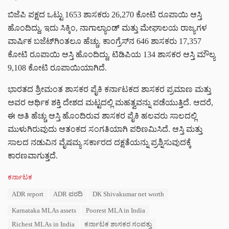
ಬಿಜೆಪಿ ಪಕ್ಷದ ಒಟ್ಟು 1653 ಶಾಸಕರು 26,270 ಕೋಟಿ ರೂಪಾಯಿ ಆಸ್ತಿ
ಹೊಂದಿದ್ದು, ಇದು ಸಿಕ್ಕಿಂ, ನಾಗಾಲ್ಯಾಂಡ್‌ ಮತ್ತು ಮೇಘಾಲಯ ರಾಜ್ಯಗಳ
ವಾರ್ಷಿಕ ಬಜೆಟ್‌ಗಿಂತಲೂ ಹೆಚ್ಚು. ಕಾಂಗ್ರೆಸ್‌ನ 646 ಶಾಸಕರು 17,357
ಕೋಟಿ ರೂಪಾಯಿ ಆಸ್ತಿ ಹೊಂದಿದ್ದು, ಟಿಡಿಪಿಯ 134 ಶಾಸಕರ ಆಸ್ತಿ ಮೌಲ್ಯ
9,108 ಕೋಟಿ ರೂಪಾಯಿಯಾಗಿದೆ.
ಭಾರತದ ಶ್ರೀಮಂತ ಶಾಸಕರ ಪೈಕಿ ಕರ್ನಾಟಕದ ಶಾಸಕರ ಪ್ರಮಾಣ ಮತ್ತು
ಅವರ ಆರ್ಥಿಕ ಶಕ್ತಿ ದೇಶದ ಮಟ್ಟದಲ್ಲಿ ಮಹತ್ವವನ್ನು ಪಡೆಯುತ್ತಿದೆ. ಆದರೆ,
ಈ ಅತಿ ಹೆಚ್ಚು ಆಸ್ತಿ ಹೊಂದಿರುವ ಶಾಸಕರ ಪೈಕಿ ಹಲವರು ಸಾಲದಲ್ಲಿ
ಮುಳುಗಿರುವುದು ಆತಂಕದ ಸಂಗತಿಯಾಗಿ ಪರಿಣಮಿಸಿದೆ. ಆಸ್ತಿ ಮತ್ತು
ಸಾಲದ ನಡುವಿನ ವೈಷಮ್ಯ ಸರ್ಕಾರದ ದಕ್ಷತೆಯನ್ನು ಪ್ರಶ್ನಿಸುವುದಕ್ಕೆ
ಕಾರಣವಾಗುತ್ತದೆ.
C
ಕರ್ನಾಟಕ
a
T
ADR report
ADR ವರದಿ
DK Shivakumar net worth
t
a
e
Karnataka MLAs assets
Poorest MLA in India
g
g
s
o
Richest MLAs in India
ಕರ್ನಾಟಕ ಶಾಸಕರ ಸಂಪತ್ತು