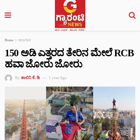
Home
ಕರ್ನಾಟಕ
150 ಅಡಿ ಎತ್ತರದ ತೇರಿನ ಮೇಲೆ RCB
ಹವಾ ಜೋರು ಜೋರು
By
ಶಾಲಿನಿ ಕೆ. ಡಿ
1 year Ago