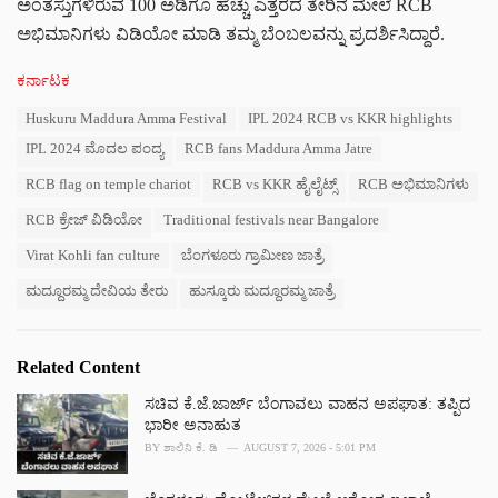
ಅಂತಸ್ತುಗಳಿರುವ 100 ಅಡಿಗೂ ಹೆಚ್ಚು ಎತ್ತರದ ತೇರಿನ ಮೇಲೆ RCB
ಅಭಿಮಾನಿಗಳು ವಿಡಿಯೋ ಮಾಡಿ ತಮ್ಮ ಬೆಂಬಲವನ್ನು ಪ್ರದರ್ಶಿಸಿದ್ದಾರೆ.
C
ಕರ್ನಾಟಕ
a
T
Huskuru Maddura Amma Festival
IPL 2024 RCB vs KKR highlights
t
a
e
IPL 2024 ಮೊದಲ ಪಂದ್ಯ
RCB fans Maddura Amma Jatre
g
g
s
o
RCB flag on temple chariot
RCB vs KKR ಹೈಲೈಟ್ಸ್
RCB ಅಭಿಮಾನಿಗಳು
:
r
RCB ಕ್ರೇಜ್ ವಿಡಿಯೋ
Traditional festivals near Bangalore
i
e
Virat Kohli fan culture
ಬೆಂಗಳೂರು ಗ್ರಾಮೀಣ ಜಾತ್ರೆ
s
:
ಮದ್ದೂರಮ್ಮ ದೇವಿಯ ತೇರು
ಹುಸ್ಕೂರು ಮದ್ದೂರಮ್ಮ ಜಾತ್ರೆ
Related Content
ಸಚಿವ ಕೆ.ಜೆ.ಜಾರ್ಜ್ ಬೆಂಗಾವಲು ವಾಹನ ಅಪಘಾತ: ತಪ್ಪಿದ
ಭಾರೀ ಅನಾಹುತ
BY
ಶಾಲಿನಿ ಕೆ. ಡಿ
AUGUST 7, 2026 - 5:01 PM