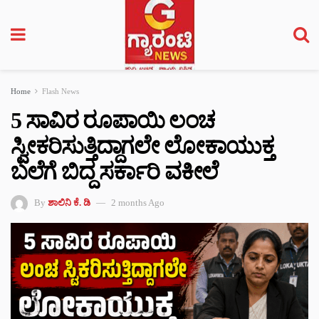
Home
Flash News
5 ಸಾವಿರ ರೂಪಾಯಿ ಲಂಚ
ಸ್ವೀಕರಿಸುತ್ತಿದ್ದಾಗಲೇ ಲೋಕಾಯುಕ್ತ
ಬಲೆಗೆ ಬಿದ್ದ ಸರ್ಕಾರಿ ವಕೀಲೆ
By
ಶಾಲಿನಿ ಕೆ. ಡಿ
2 months Ago