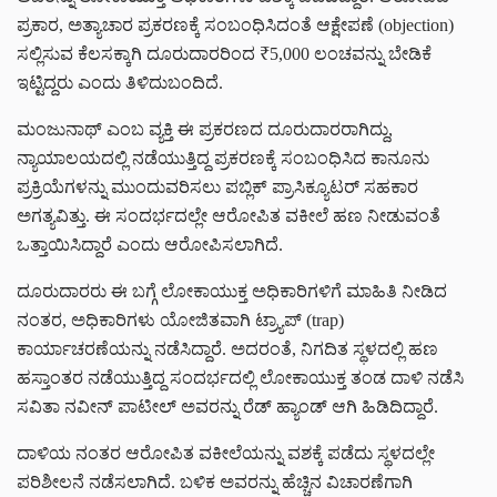
ಪ್ರಕಾರ, ಅತ್ಯಾಚಾರ ಪ್ರಕರಣಕ್ಕೆ ಸಂಬಂಧಿಸಿದಂತೆ ಆಕ್ಷೇಪಣೆ (objection)
ಸಲ್ಲಿಸುವ ಕೆಲಸಕ್ಕಾಗಿ ದೂರುದಾರರಿಂದ ₹5,000 ಲಂಚವನ್ನು ಬೇಡಿಕೆ
ಇಟ್ಟಿದ್ದರು ಎಂದು ತಿಳಿದುಬಂದಿದೆ.
ಮಂಜುನಾಥ್ ಎಂಬ ವ್ಯಕ್ತಿ ಈ ಪ್ರಕರಣದ ದೂರುದಾರರಾಗಿದ್ದು,
ನ್ಯಾಯಾಲಯದಲ್ಲಿ ನಡೆಯುತ್ತಿದ್ದ ಪ್ರಕರಣಕ್ಕೆ ಸಂಬಂಧಿಸಿದ ಕಾನೂನು
ಪ್ರಕ್ರಿಯೆಗಳನ್ನು ಮುಂದುವರಿಸಲು ಪಬ್ಲಿಕ್ ಪ್ರಾಸಿಕ್ಯೂಟರ್ ಸಹಕಾರ
ಅಗತ್ಯವಿತ್ತು. ಈ ಸಂದರ್ಭದಲ್ಲೇ ಆರೋಪಿತ ವಕೀಲೆ ಹಣ ನೀಡುವಂತೆ
ಒತ್ತಾಯಿಸಿದ್ದಾರೆ ಎಂದು ಆರೋಪಿಸಲಾಗಿದೆ.
ದೂರುದಾರರು ಈ ಬಗ್ಗೆ ಲೋಕಾಯುಕ್ತ ಅಧಿಕಾರಿಗಳಿಗೆ ಮಾಹಿತಿ ನೀಡಿದ
ನಂತರ, ಅಧಿಕಾರಿಗಳು ಯೋಜಿತವಾಗಿ ಟ್ರ್ಯಾಪ್ (trap)
ಕಾರ್ಯಾಚರಣೆಯನ್ನು ನಡೆಸಿದ್ದಾರೆ. ಅದರಂತೆ, ನಿಗದಿತ ಸ್ಥಳದಲ್ಲಿ ಹಣ
ಹಸ್ತಾಂತರ ನಡೆಯುತ್ತಿದ್ದ ಸಂದರ್ಭದಲ್ಲಿ ಲೋಕಾಯುಕ್ತ ತಂಡ ದಾಳಿ ನಡೆಸಿ
ಸವಿತಾ ನವೀನ್ ಪಾಟೀಲ್ ಅವರನ್ನು ರೆಡ್ ಹ್ಯಾಂಡ್ ಆಗಿ ಹಿಡಿದಿದ್ದಾರೆ.
ದಾಳಿಯ ನಂತರ ಆರೋಪಿತ ವಕೀಲೆಯನ್ನು ವಶಕ್ಕೆ ಪಡೆದು ಸ್ಥಳದಲ್ಲೇ
ಪರಿಶೀಲನೆ ನಡೆಸಲಾಗಿದೆ. ಬಳಿಕ ಅವರನ್ನು ಹೆಚ್ಚಿನ ವಿಚಾರಣೆಗಾಗಿ