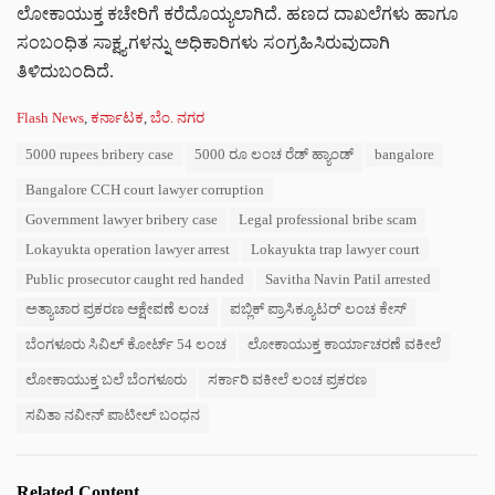
ಲೋಕಾಯುಕ್ತ ಕಚೇರಿಗೆ ಕರೆದೊಯ್ಯಲಾಗಿದೆ. ಹಣದ ದಾಖಲೆಗಳು ಹಾಗೂ
ಸಂಬಂಧಿತ ಸಾಕ್ಷ್ಯಗಳನ್ನು ಅಧಿಕಾರಿಗಳು ಸಂಗ್ರಹಿಸಿರುವುದಾಗಿ
ತಿಳಿದುಬಂದಿದೆ.
C
Flash News
,
ಕರ್ನಾಟಕ
,
ಬೆಂ. ನಗರ
a
T
5000 rupees bribery case
5000 ರೂ ಲಂಚ ರೆಡ್ ಹ್ಯಾಂಡ್
bangalore
t
a
e
Bangalore CCH court lawyer corruption
g
g
s
o
Government lawyer bribery case
Legal professional bribe scam
:
r
Lokayukta operation lawyer arrest
Lokayukta trap lawyer court
i
e
Public prosecutor caught red handed
Savitha Navin Patil arrested
s
ಅತ್ಯಾಚಾರ ಪ್ರಕರಣ ಆಕ್ಷೇಪಣೆ ಲಂಚ
ಪಬ್ಲಿಕ್ ಪ್ರಾಸಿಕ್ಯೂಟರ್ ಲಂಚ ಕೇಸ್
:
ಬೆಂಗಳೂರು ಸಿವಿಲ್ ಕೋರ್ಟ್ 54 ಲಂಚ
ಲೋಕಾಯುಕ್ತ ಕಾರ್ಯಾಚರಣೆ ವಕೀಲೆ
ಲೋಕಾಯುಕ್ತ ಬಲೆ ಬೆಂಗಳೂರು
ಸರ್ಕಾರಿ ವಕೀಲೆ ಲಂಚ ಪ್ರಕರಣ
ಸವಿತಾ ನವೀನ್ ಪಾಟೀಲ್ ಬಂಧನ
Related Content