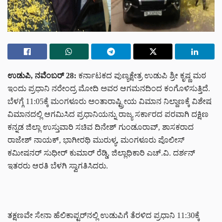
ಉಡುಪಿ, ನವೆಂಬರ್ 28:
ಕರ್ನಾಟಕದ ಪುಣ್ಯಕ್ಷೇತ್ರ ಉಡುಪಿ ಶ್ರೀ ಕೃಷ್ಣ ಮಠ
ಇಂದು ಪ್ರಧಾನಿ ನರೇಂದ್ರ ಮೋದಿ ಅವರ ಆಗಮನದಿಂದ ಕಂಗೊಳಿಸುತ್ತಿದೆ.
ಬೆಳಗ್ಗೆ 11:05ಕ್ಕೆ ಮಂಗಳೂರು ಅಂತಾರಾಷ್ಟ್ರೀಯ ವಿಮಾನ ನಿಲ್ದಾಣಕ್ಕೆ ವಿಶೇಷ
ವಿಮಾನದಲ್ಲಿ ಆಗಮಿಸಿದ ಪ್ರಧಾನಿಯನ್ನು ರಾಜ್ಯ ಸರ್ಕಾರದ ಪರವಾಗಿ ದಕ್ಷಿಣ
ಕನ್ನಡ ಜಿಲ್ಲಾ ಉಸ್ತುವಾರಿ ಸಚಿವ ದಿನೇಶ್ ಗುಂಡೂರಾವ್, ಶಾಸಕರಾದ
ರಾಜೇಶ್ ನಾಯಕ್, ಭಾಗೀರಥಿ ಮುರುಳ್ಯ, ಮಂಗಳೂರು ಪೊಲೀಸ್
ಕಮೀಷನರ್ ಸುಧೀರ್ ಕುಮಾರ್ ರೆಡ್ಡಿ, ಜಿಲ್ಲಾಧಿಕಾರಿ ಎಚ್.ವಿ. ದರ್ಶನ್
ಇತರರು ಆರತಿ ಬೆಳಗಿ ಸ್ವಾಗತಿಸಿದರು.
ತಕ್ಷಣವೇ ಸೇನಾ ಹೆಲಿಕಾಪ್ಟರ್‌ನಲ್ಲಿ ಉಡುಪಿಗೆ ತೆರಳಿದ ಪ್ರಧಾನಿ 11:30ಕ್ಕೆ