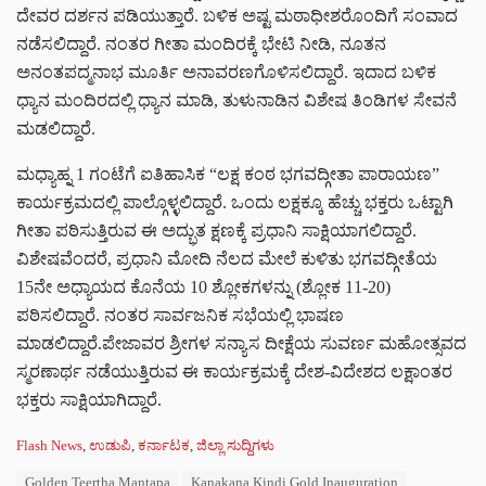
ದೇವರ ದರ್ಶನ ಪಡಿಯುತ್ತಾರೆ. ಬಳಿಕ ಅಷ್ಟ ಮಠಾಧೀಶರೊಂದಿಗೆ ಸಂವಾದ
ನಡೆಸಲಿದ್ದಾರೆ. ನಂತರ ಗೀತಾ ಮಂದಿರಕ್ಕೆ ಭೇಟಿ ನೀಡಿ, ನೂತನ
ಅನಂತಪದ್ಮನಾಭ ಮೂರ್ತಿ ಅನಾವರಣಗೊಳಿಸಲಿದ್ದಾರೆ. ಇದಾದ ಬಳಿಕ
ಧ್ಯಾನ ಮಂದಿರದಲ್ಲಿ ಧ್ಯಾನ ಮಾಡಿ, ತುಳುನಾಡಿನ ವಿಶೇಷ ತಿಂಡಿಗಳ ಸೇವನೆ
ಮಡಲಿದ್ದಾರೆ.
ಮಧ್ಯಾಹ್ನ 1 ಗಂಟೆಗೆ ಐತಿಹಾಸಿಕ “ಲಕ್ಷ ಕಂಠ ಭಗವದ್ಗೀತಾ ಪಾರಾಯಣ”
ಕಾರ್ಯಕ್ರಮದಲ್ಲಿ ಪಾಲ್ಗೊಳ್ಳಲಿದ್ದಾರೆ. ಒಂದು ಲಕ್ಷಕ್ಕೂ ಹೆಚ್ಚು ಭಕ್ತರು ಒಟ್ಟಾಗಿ
ಗೀತಾ ಪಠಿಸುತ್ತಿರುವ ಈ ಅದ್ಭುತ ಕ್ಷಣಕ್ಕೆ ಪ್ರಧಾನಿ ಸಾಕ್ಷಿಯಾಗಲಿದ್ದಾರೆ.
ವಿಶೇಷವೆಂದರೆ, ಪ್ರಧಾನಿ ಮೋದಿ ನೆಲದ ಮೇಲೆ ಕುಳಿತು ಭಗವದ್ಗೀತೆಯ
15ನೇ ಅಧ್ಯಾಯದ ಕೊನೆಯ 10 ಶ್ಲೋಕಗಳನ್ನು (ಶ್ಲೋಕ 11-20)
ಪಠಿಸಲಿದ್ದಾರೆ. ನಂತರ ಸಾರ್ವಜನಿಕ ಸಭೆಯಲ್ಲಿ ಭಾಷಣ
ಮಾಡಲಿದ್ದಾರೆ.ಪೇಜಾವರ ಶ್ರೀಗಳ ಸನ್ಯಾಸ ದೀಕ್ಷೆಯ ಸುವರ್ಣ ಮಹೋತ್ಸವದ
ಸ್ಮರಣಾರ್ಥ ನಡೆಯುತ್ತಿರುವ ಈ ಕಾರ್ಯಕ್ರಮಕ್ಕೆ ದೇಶ-ವಿದೇಶದ ಲಕ್ಷಾಂತರ
ಭಕ್ತರು ಸಾಕ್ಷಿಯಾಗಿದ್ದಾರೆ.
C
Flash News
,
ಉಡುಪಿ
,
ಕರ್ನಾಟಕ
,
ಜಿಲ್ಲಾ ಸುದ್ದಿಗಳು
a
T
Golden Teertha Mantapa
Kanakana Kindi Gold Inauguration
t