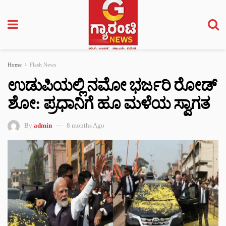
Home
Flash News
ಉಡುಪಿಯಲ್ಲಿ ನಮೋ ಭರ್ಜರಿ ರೋಡ್‌
ಶೋ: ಪ್ರಧಾನಿಗೆ ಹೂ ಮಳೆಯ ಸ್ವಾಗತ
By
admin
8 months Ago