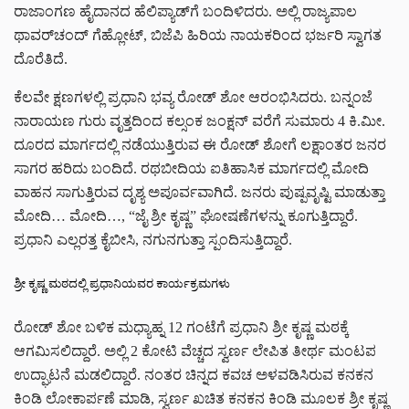
ರಾಜಾಂಗಣ ಹೈದಾನದ ಹೆಲಿಪ್ಯಾಡ್‌ಗೆ ಬಂದಿಳಿದರು. ಅಲ್ಲಿ ರಾಜ್ಯಪಾಲ
ಥಾವರ್‌ಚಂದ್ ಗೆಹ್ಲೋಟ್, ಬಿಜೆಪಿ ಹಿರಿಯ ನಾಯಕರಿಂದ ಭರ್ಜರಿ ಸ್ವಾಗತ
ದೊರೆತಿದೆ.
ಕೆಲವೇ ಕ್ಷಣಗಳಲ್ಲಿ ಪ್ರಧಾನಿ ಭವ್ಯ ರೋಡ್ ಶೋ ಆರಂಭಿಸಿದರು. ಬನ್ನಂಜೆ
ನಾರಾಯಣ ಗುರು ವೃತ್ತದಿಂದ ಕಲ್ಸಂಕ ಜಂಕ್ಷನ್ ವರೆಗೆ ಸುಮಾರು 4 ಕಿ.ಮೀ.
ದೂರದ ಮಾರ್ಗದಲ್ಲಿ ನಡೆಯುತ್ತಿರುವ ಈ ರೋಡ್ ಶೋಗೆ ಲಕ್ಷಾಂತರ ಜನರ
ಸಾಗರ ಹರಿದು ಬಂದಿದೆ. ರಥಬೀದಿಯ ಐತಿಹಾಸಿಕ ಮಾರ್ಗದಲ್ಲಿ ಮೋದಿ
ವಾಹನ ಸಾಗುತ್ತಿರುವ ದೃಶ್ಯ ಅಪೂರ್ವವಾಗಿದೆ. ಜನರು ಪುಷ್ಪವೃಷ್ಟಿ ಮಾಡುತ್ತಾ
ಮೋದಿ… ಮೋದಿ…, “ಜೈ ಶ್ರೀ ಕೃಷ್ಣ” ಘೋಷಣೆಗಳನ್ನು ಕೂಗುತ್ತಿದ್ದಾರೆ.
ಪ್ರಧಾನಿ ಎಲ್ಲರತ್ತ ಕೈಬೀಸಿ, ನಗುನಗುತ್ತಾ ಸ್ಪಂದಿಸುತ್ತಿದ್ದಾರೆ.
ಶ್ರೀ ಕೃಷ್ಣ ಮಠದಲ್ಲಿ ಪ್ರಧಾನಿಯವರ ಕಾರ್ಯಕ್ರಮಗಳು
ರೋಡ್ ಶೋ ಬಳಿಕ ಮಧ್ಯಾಹ್ನ 12 ಗಂಟೆಗೆ ಪ್ರಧಾನಿ ಶ್ರೀ ಕೃಷ್ಣ ಮಠಕ್ಕೆ
ಆಗಮಿಸಲಿದ್ದಾರೆ. ಅಲ್ಲಿ 2 ಕೋಟಿ ವೆಚ್ಚದ ಸ್ವರ್ಣ ಲೇಪಿತ ತೀರ್ಥ ಮಂಟಪ
ಉದ್ಘಾಟನೆ ಮಡಲಿದ್ದಾರೆ. ನಂತರ ಚಿನ್ನದ ಕವಚ ಅಳವಡಿಸಿರುವ ಕನಕನ
ಕಿಂಡಿ ಲೋಕಾರ್ಪಣೆ ಮಾಡಿ, ಸ್ವರ್ಣ ಖಚಿತ ಕನಕನ ಕಿಂಡಿ ಮೂಲಕ ಶ್ರೀ ಕೃಷ್ಣ