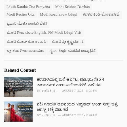
a
e
Laksh Kantha Gita Parayana
Modi Krishna Darshan
g
g
s
Modi Recites Gita
Modi Road Show Udupi
ಕನಕನ ಕಿಂಡಿ ಲೋಕಾರ್ಪಣೆ
o
:
r
ಪ್ರಧಾನಿ ಮೋದಿ ಉಡುಪಿ ಭೇಟಿ
i
e
ಮೋದಿ ಗೀತಾ ಪಠಣ English: PM Modi Udupi Visit
s
:
ಮೋದಿ ರೋಡ್ ಶೋ ಉಡುಪಿ
ಮೋದಿ ಶ್ರೀ ಕೃಷ್ಣ ದರ್ಶನ
ಲಕ್ಷ ಕಂಠ ಗೀತಾ ಪಾರಾಯಣ
ಸ್ವರ್ಣ ತೀರ್ಥ ಮಂಟಪ ಉದ್ಘಾಟನೆ
Related Content
ಕರಾವಳಿಯಲ್ಲಿ ಮಳೆ ಆರ್ಭಟ; ಪುತ್ತೂರು ಸೇರಿ 4
ತಾಲೂಕುಗಳ ಶಾಲಾ-ಕಾಲೇಜುಗಳಿಗೆ ನಾಳೆ ರಜೆ
BY
ಶಾಲಿನಿ ಕೆ. ಡಿ
AUGUST 7, 2026 - 11:20 PM
ನಟ ಸೂರ್ಯ ಅಭಿನಯದ ‘ವಿಶ್ವನಾಥ್ ಅಂಡ್ ಸನ್ಸ್’ ಚಿತ್ರ
ಆಗಸ್ಟ್ 14ಕ್ಕೆ ಬಿಡುಗಡೆ
BY
ಶಾಲಿನಿ ಕೆ. ಡಿ
AUGUST 7, 2026 - 11:04 PM