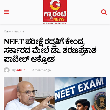
Home
ಕರ್ನಾಟಕ
NEET ಪರೀಕ್ಷೆ ರದ್ದತಿಗೆ ಕೇಂದ್ರ
ಸರ್ಕಾರದ ಮೇಲೆ ಡಾ. ಶರಣಪ್ರಕಾಶ
ಪಾಟೀಲ್ ಆಕ್ರೋಶ
By
admin
3 months Ago