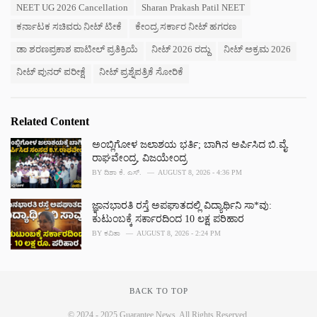
r
NEET UG 2026 Cancellation
Sharan Prakash Patil NEET
i
ಕರ್ನಾಟಕ ಸಚಿವರು ನೀಟ್ ಟೀಕೆ
ಕೇಂದ್ರ ಸರ್ಕಾರ ನೀಟ್ ಹಗರಣ
e
s
ಡಾ ಶರಣಪ್ರಕಾಶ ಪಾಟೀಲ್ ಪ್ರತಿಕ್ರಿಯೆ
ನೀಟ್ 2026 ರದ್ದು
ನೀಟ್ ಅಕ್ರಮ 2026
:
ನೀಟ್ ಪುನರ್ ಪರೀಕ್ಷೆ
ನೀಟ್ ಪ್ರಶ್ನೆಪತ್ರಿಕೆ ಸೋರಿಕೆ
Related Content
ಅಂಬ್ಲಿಗೋಳ ಜಲಾಶಯ ಭರ್ತಿ; ಬಾಗಿನ ಅರ್ಪಿಸಿದ ಬಿ.ವೈ.
ರಾಘವೇಂದ್ರ, ವಿಜಯೇಂದ್ರ
BY
ದಿಶಾ ಕೆ. ಎಸ್.
AUGUST 8, 2026 - 4:36 PM
ಜ್ಞಾನಭಾರತಿ ರಸ್ತೆ ಅಪಘಾತದಲ್ಲಿ ವಿದ್ಯಾರ್ಥಿನಿ ಸಾ*ವು:
ಕುಟುಂಬಕ್ಕೆ ಸರ್ಕಾರದಿಂದ 10 ಲಕ್ಷ ಪರಿಹಾರ
BY
ಕವಿತಾ
AUGUST 8, 2026 - 2:24 PM
BACK TO TOP
© 2024 - 2025 Guarantee News. All Rights Reserved.