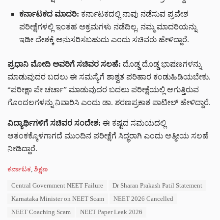
ಕರ್ನಾಟಕದ ಮಾದರಿ:
ಕರ್ನಾಟಕದಲ್ಲಿ ನಾವು ನಡೆಸುವ ಪ್ರವೇಶ
ಪರೀಕ್ಷೆಗಳಲ್ಲಿ ಇಂತಹ ಅಕ್ರಮಗಳು ನಡೆದಿಲ್ಲ. ನಮ್ಮ ಮಾದರಿಯನ್ನು
ಇಡೀ ದೇಶಕ್ಕೆ ಅನುಸರಿಸಬಹುದು ಎಂದು ಸಚಿವರು ಹೇಳಿದ್ದಾರೆ.
ಪ್ರಧಾನಿ ಮೋದಿ ಅವರಿಗೆ ಸಚಿವರ ಸಲಹೆ:
ದೊಡ್ಡ ದೊಡ್ಡ ಭಾಷಣಗಳನ್ನು
ಮಾಡುವುದರ ಬದಲು ಈ ಸಮಸ್ಯೆಗೆ ಶಾಶ್ವತ ಪರಿಹಾರ ಕಂಡುಹಿಡಿಯಬೇಕು.
“ಪರೀಕ್ಷಾ ಪೇ ಚರ್ಚಾ” ಮಾಡುವುದರ ಬದಲು ಪರೀಕ್ಷೆಯಲ್ಲಿ ಆಗುತ್ತಿರುವ
ಗೊಂದಲಗಳನ್ನು ನಿವಾರಿಸಿ ಎಂದು ಡಾ. ಶರಣಪ್ರಕಾಶ ಪಾಟೀಲ್ ಹೇಳಿದ್ದಾರೆ.
ವಿದ್ಯಾರ್ಥಿಗಳಿಗೆ ಸಚಿವರ ಸಂದೇಶ:
ಈ ಕಷ್ಟದ ಸಮಯದಲ್ಲಿ
ಆತಂಕಕ್ಕೊಳಗಾಗದೆ ಮುಂದಿನ ಪರೀಕ್ಷೆಗೆ ಸಿದ್ಧರಾಗಿ ಎಂದು ಆತ್ಮೀಯ ಸಲಹೆ
ನೀಡಿದ್ದಾರೆ.
C
ಕರ್ನಾಟಕ
,
ಶಿಕ್ಷಣ
a
T
Central Government NEET Failure
Dr Sharan Prakash Patil Statement
t
a
e
Karnataka Minister on NEET Scam
NEET 2026 Cancelled
g
g
s
NEET Coaching Scam
NEET Paper Leak 2026
o
: