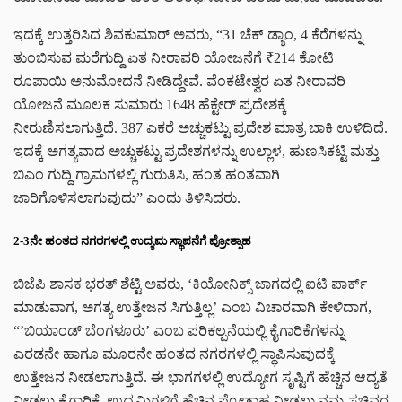
ಇದಕ್ಕೆ ಉತ್ತರಿಸಿದ ಶಿವಕುಮಾರ್ ಅವರು, “31 ಚೆಕ್ ಡ್ಯಾಂ, 4 ಕೆರೆಗಳನ್ನು
ತುಂಬಿಸುವ ಮರೆಗುದ್ದಿ ಏತ ನೀರಾವರಿ ಯೋಜನೆಗೆ ₹214 ಕೋಟಿ
ರೂಪಾಯಿ ಅನುಮೋದನೆ ನೀಡಿದ್ದೇವೆ. ವೆಂಕಟೇಶ್ವರ ಏತ ನೀರಾವರಿ
ಯೋಜನೆ ಮೂಲಕ ಸುಮಾರು 1648 ಹೆಕ್ಟೇರ್ ಪ್ರದೇಶಕ್ಕೆ
ನೀರುಣಿಸಲಾಗುತ್ತಿದೆ. 387 ಎಕರೆ ಅಚ್ಚುಕಟ್ಟು ಪ್ರದೇಶ ಮಾತ್ರ ಬಾಕಿ ಉಳಿದಿದೆ.
ಇದಕ್ಕೆ ಅಗತ್ಯವಾದ ಅಚ್ಚುಕಟ್ಟು ಪ್ರದೇಶಗಳನ್ನು ಉಲ್ಲಾಳ, ಹುಣಸಿಕಟ್ಟಿ ಮತ್ತು
ಬಿಎಂ ಗುದ್ದಿ ಗ್ರಾಮಗಳಲ್ಲಿ ಗುರುತಿಸಿ, ಹಂತ ಹಂತವಾಗಿ
ಜಾರಿಗೊಳಿಸಲಾಗುವುದು” ಎಂದು ತಿಳಿಸಿದರು.
2-3ನೇ ಹಂತದ ನಗರಗಳಲ್ಲಿ ಉದ್ಯಮ ಸ್ಥಾಪನೆಗೆ ಪ್ರೋತ್ಸಾಹ
ಬಿಜೆಪಿ ಶಾಸಕ ಭರತ್ ಶೆಟ್ಟಿ ಅವರು, ‘ಕಿಯೋನಿಕ್ಸ್ ಜಾಗದಲ್ಲಿ ಐಟಿ ಪಾರ್ಕ್
ಮಾಡುವಾಗ, ಅಗತ್ಯ ಉತ್ತೇಜನ ಸಿಗುತ್ತಿಲ್ಲ’ ಎಂಬ ವಿಚಾರವಾಗಿ ಕೇಳಿದಾಗ,
“’ಬಿಯಾಂಡ್ ಬೆಂಗಳೂರು’ ಎಂಬ ಪರಿಕಲ್ಪನೆಯಲ್ಲಿ ಕೈಗಾರಿಕೆಗಳನ್ನು
ಎರಡನೇ ಹಾಗೂ ಮೂರನೇ ಹಂತದ ನಗರಗಳಲ್ಲಿ ಸ್ಥಾಪಿಸುವುದಕ್ಕೆ
ಉತ್ತೇಜನ ನೀಡಲಾಗುತ್ತಿದೆ. ಈ ಭಾಗಗಳಲ್ಲಿ ಉದ್ಯೋಗ ಸೃಷ್ಟಿಗೆ ಹೆಚ್ಚಿನ ಆದ್ಯತೆ
ನೀಡಲು ಕೈಗಾರಿಕೆ, ಉದ್ಯಮಿಗಳಿಗೆ ಹೆಚ್ಚಿನ ಪ್ರೋತ್ಸಾಹ ನೀಡಲು ನಮ್ಮ ಸಚಿವರ