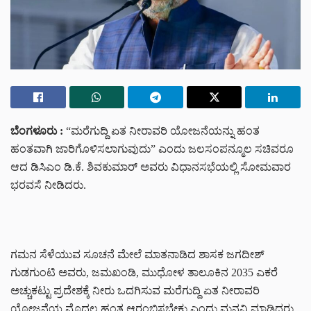
ಬೆಂಗಳೂರು :
“ಮರೆಗುದ್ದಿ ಏತ ನೀರಾವರಿ ಯೋಜನೆಯನ್ನು ಹಂತ
ಹಂತವಾಗಿ ಜಾರಿಗೊಳಿಸಲಾಗುವುದು” ಎಂದು ಜಲಸಂಪನ್ಮೂಲ ಸಚಿವರೂ
ಆದ ಡಿಸಿಎಂ ಡಿ.ಕೆ. ಶಿವಕುಮಾರ್ ಅವರು ವಿಧಾನಸಭೆಯಲ್ಲಿ ಸೋಮವಾರ
ಭರವಸೆ ನೀಡಿದರು.
ಗಮನ ಸೆಳೆಯುವ ಸೂಚನೆ ಮೇಲೆ ಮಾತನಾಡಿದ ಶಾಸಕ ಜಗದೀಶ್
ಗುಡಗುಂಟಿ ಅವರು, ಜಮಖಂಡಿ, ಮುಧೋಳ ತಾಲೂಕಿನ 2035 ಎಕರೆ
ಅಚ್ಚುಕಟ್ಟು ಪ್ರದೇಶಕ್ಕೆ ನೀರು ಒದಗಿಸುವ ಮರೆಗುದ್ದಿ ಏತ ನೀರಾವರಿ
ಯೋಜನೆಯ ಮೊದಲ ಹಂತ ಆರಂಭಿಸಬೇಕು ಎಂದು ಮನವಿ ಮಾಡಿದರು.