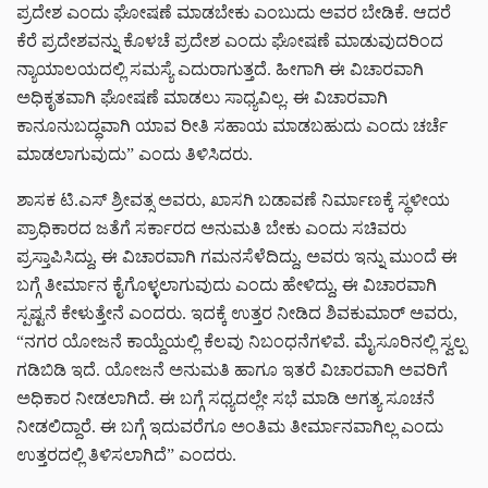
ಪ್ರದೇಶ ಎಂದು ಘೋಷಣೆ ಮಾಡಬೇಕು ಎಂಬುದು ಅವರ ಬೇಡಿಕೆ. ಆದರೆ
ಕೆರೆ ಪ್ರದೇಶವನ್ನು ಕೊಳಚೆ ಪ್ರದೇಶ ಎಂದು ಘೋಷಣೆ ಮಾಡುವುದರಿಂದ
ನ್ಯಾಯಾಲಯದಲ್ಲಿ ಸಮಸ್ಯೆ ಎದುರಾಗುತ್ತದೆ. ಹೀಗಾಗಿ ಈ ವಿಚಾರವಾಗಿ
ಅಧಿಕೃತವಾಗಿ ಘೋಷಣೆ ಮಾಡಲು ಸಾಧ್ಯವಿಲ್ಲ. ಈ ವಿಚಾರವಾಗಿ
ಕಾನೂನುಬದ್ಧವಾಗಿ ಯಾವ ರೀತಿ ಸಹಾಯ ಮಾಡಬಹುದು ಎಂದು ಚರ್ಚೆ
ಮಾಡಲಾಗುವುದು” ಎಂದು ತಿಳಿಸಿದರು.
ಶಾಸಕ ಟಿ.ಎಸ್ ಶ್ರೀವತ್ಸ ಅವರು, ಖಾಸಗಿ ಬಡಾವಣೆ ನಿರ್ಮಾಣಕ್ಕೆ ಸ್ಥಳೀಯ
ಪ್ರಾಧಿಕಾರದ ಜತೆಗೆ ಸರ್ಕಾರದ ಅನುಮತಿ ಬೇಕು ಎಂದು ಸಚಿವರು
ಪ್ರಸ್ತಾಪಿಸಿದ್ದು, ಈ ವಿಚಾರವಾಗಿ ಗಮನಸೆಳೆದಿದ್ದು, ಅವರು ಇನ್ನು ಮುಂದೆ ಈ
ಬಗ್ಗೆ ತೀರ್ಮಾನ ಕೈಗೊಳ್ಳಲಾಗುವುದು ಎಂದು ಹೇಳಿದ್ದು, ಈ ವಿಚಾರವಾಗಿ
ಸ್ಪಷ್ಟನೆ ಕೇಳುತ್ತೇನೆ ಎಂದರು. ಇದಕ್ಕೆ ಉತ್ತರ ನೀಡಿದ ಶಿವಕುಮಾರ್ ಅವರು,
“ನಗರ ಯೋಜನೆ ಕಾಯ್ದೆಯಲ್ಲಿ ಕೆಲವು ನಿಬಂಧನೆಗಳಿವೆ. ಮೈಸೂರಿನಲ್ಲಿ ಸ್ವಲ್ಪ
ಗಡಿಬಿಡಿ ಇದೆ. ಯೋಜನೆ ಅನುಮತಿ ಹಾಗೂ ಇತರೆ ವಿಚಾರವಾಗಿ ಅವರಿಗೆ
ಅಧಿಕಾರ ನೀಡಲಾಗಿದೆ. ಈ ಬಗ್ಗೆ ಸಧ್ಯದಲ್ಲೇ ಸಭೆ ಮಾಡಿ ಅಗತ್ಯ ಸೂಚನೆ
ನೀಡಲಿದ್ದಾರೆ. ಈ ಬಗ್ಗೆ ಇದುವರೆಗೂ ಅಂತಿಮ ತೀರ್ಮಾನವಾಗಿಲ್ಲ ಎಂದು
ಉತ್ತರದಲ್ಲಿ ತಿಳಿಸಲಾಗಿದೆ” ಎಂದರು.