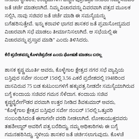
ಜತೆ ಚರ್ಚೆ ಮಾಡಲಾಗಿದೆ. ನಿಮ್ಮ ವಿಚಾರವನ್ನು ವಿವರವಾಗಿ ಪತ್ರದ ಮೂಲಕ
ಸಲ್ಲಿಸಿ, ನಾವು ಸಚಿವರ ಜತೆ ಚರ್ಚೆ ಮಾಡಿ ಈ ಸಮಸ್ಯೆಯನ್ನು
ಬಗೆಹರಿಸುತ್ತೇವೆ. ಇನ್ನು ಕರಾವಳಿ ಭಾಗದ ಶಾಸಕರ ಜತೆ ಪ್ರವಾಸೋದ್ಯಮದ
ವಿಚಾರವಾಗಿ ಸಭೆ ಮಾಡಲು ತೀರ್ಮಾನಿಸಲಾಗಿದೆ. ಆ ಸಭೆಯಲ್ಲಿ ಈ
ವಿಚಾರವನ್ನು ಪ್ರಸ್ತಾಪ ಮಾಡಿ” ಎಂದು ತಿಳಿಸಿದರು.
ಕೆರೆ ಪ್ರದೇಶವನ್ನು ಕೊಳಚೆಪ್ರದೇಶ ಎಂದು ಘೋಷಣೆ ಮಾಡಲು ಬರಲ್ಲ
ಶಾಸಕ ಕೃಷ್ಣ ಮೂರ್ತಿ ಅವರು, ಕೊಳ್ಳೆಗಾಲ ಕ್ಷೇತ್ರದ ನಗರ ಸಭೆ ವ್ಯಾಪ್ತಿಯ
ಬಸ್ತಿಪುರ ಸರ್ವೇ ನಂಬರ್ 15ರಲ್ಲಿ 3.56 ಎಕರೆ ಪ್ರದೇಶದಲ್ಲಿ 1948ರಿಂದ
ವಾಸವಿರುವ 75 ಬಡ ಕುಟುಂಬಗಳಿಗೆ ಹಕ್ಕುಪತ್ರ ನೀಡದೇ ಸಮಸ್ಯೆಯಾಗಿರುವ
ಬಗ್ಗೆ ಕಂದಾಯ ಸಚಿವರ ಗಮನ ಸೆಳೆದಾಗ. ಕಂದಾಯ ಸಚಿವ
ಕೃಷ್ಣಭೈರೇಗೌಡರ ಪರವಾಗಿ ಉತ್ತರ ನೀಡಿದ ಶಿವಕುಮಾರ್ ಅವರು,
“ಕೊಳ್ಳೆಗಾಲ ಕ್ಷೇತ್ರದ ಬಸ್ತಿಪುರ ಸರ್ವೇ ನಂಬರ್ 15ರಲ್ಲಿ ಒತ್ತುವರಿ
ಸಂಬಂಧಿಸಿದಂತೆ ಈಗಾಗಲೇ ವರದಿ ನೀಡಲಾಗಿದೆ. ಲೋಕಾಯುಕ್ತದವರು
ತಹಶೀಲ್ದಾರ್ ಅವರಿಗೆ ಪತ್ರ ಬರೆದಿದ್ದು, ನಮ್ಮ ಅಧಿಕಾರಿಗಳು ಈ ಬಗ್ಗೆ
ಗಮನಹರಿಸಿದ್ದು, ಸ್ಥಳೀಯ ಶಾಸಕರ ಜತೆ ಚರ್ಚಿಸಲಾಗುವುದು. ಕೊಳಚೆ