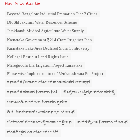
C
Flash News
,
ಕರ್ನಾಟಕ
a
T
Beyond Bangalore Industrial Promotion Tier-2 Cities
t
a
e
DK Shivakumar Water Resources Scheme
g
g
s
Jamkhandi Mudhol Agriculture Water Supply
o
:
r
Karnataka Government ₹214 Crore Irrigation Plan
i
e
Karnataka Lake Area Declared Slum Controversy
s
Kollagal Bastipur Land Rights Issue
:
Mareguddhi Eta Irrigation Project Karnataka
Phase-wise Implementation of Venkateshwara Eta Project
ಕರ್ನಾಟಕ ನೀರಾವರಿ ಯೋಜನೆ ಹಂತ ಹಂತದ ಅನುಷ್ಠಾನ
ಕರ್ನಾಟಕ ಸರ್ಕಾರ ನೀರಾವರಿ ನೀತಿ
ಕೊಳ್ಳೆಗಾಲ ಬಸ್ತಿಪುರ ಸರ್ವೇ ಸಮಸ್ಯೆ
ಜಮಖಂಡಿ ಮುಧೋಳ ನೀರಾವರಿ ಪ್ರದೇಶ
ಡಿ.ಕೆ. ಶಿವಕುಮಾರ್ ಜಲಸಂಪನ್ಮೂಲ ಯೋಜನೆ
ಬಿಯಾಂಡ್ ಬೆಂಗಳೂರು ಕೈಗಾರಿಕಾ ಉತ್ತೇಜನ
ಮರೆಗುದ್ದಿ ಏತ ನೀರಾವರಿ ಯೋಜನೆ
ವೆಂಕಟೇಶ್ವರ ಏತ ಯೋಜನೆ ಬಜೆಟ್