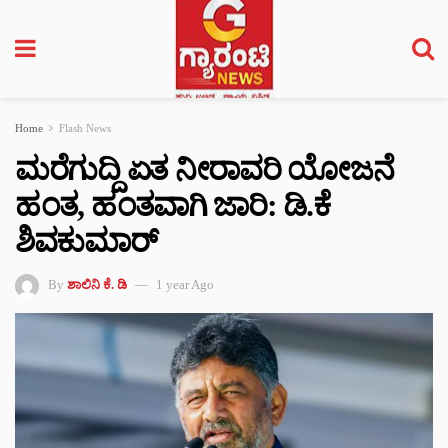
Home
Flash News
ಮರೆಗುದ್ದಿ ಏತ ನೀರಾವರಿ ಯೋಜನೆ
ಹಂತ, ಹಂತವಾಗಿ ಜಾರಿ: ಡಿ.ಕೆ
ಶಿವಕುಮಾರ್
By
ಶಾಲಿನಿ ಕೆ. ಡಿ
1 year Ago