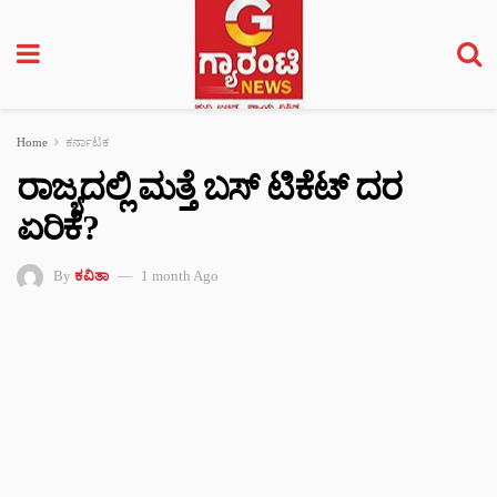
Home
ಕರ್ನಾಟಕ
ರಾಜ್ಯದಲ್ಲಿ ಮತ್ತೆ ಬಸ್ ಟಿಕೆಟ್ ದರ
ಏರಿಕೆ?
By
ಕವಿತಾ
1 month Ago