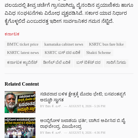
ವಲಯದಲ್ಲಿ ತೀವ್ರ ಚರ್ಚೆಗೆ ಗ್ರಾಸವಾಗಿದ್ದು, ದೈನಂದಿನ ಪ್ರಯಾಣಿಕರು ಹಾಗೂ
ವಿವಿಧ ಸಂಘಟನೆಗಳು ವಿರೋಧ ವ್ಯಕ್ತಪಡಿಸಿವೆ. ಸರ್ಕಾರ ಯಾವ ನಿರ್ಧಾರ
ಕೈಗೊಳ್ಳಲಿದೆ ಎಂಬುದರತ್ತ ಇದೀಗ ಸಾರ್ವಜನಿಕರ ಗಮನ ನೆಟ್ಟಿದೆ.
C
ಕರ್ನಾಟಕ
a
T
BMTC ticket price
karnataka cabinet news
KSRTC bus fare hike
t
a
e
KSRTC latest news
KSRTC ಬಸ್ ದರ ಏರಿಕೆ
Shakti Scheme
g
g
s
o
ಕರ್ನಾಟಕ ಕ್ಯಾಬಿನೆಟ್
ಡೀಸೆಲ್ ಬೆಲೆ ಏರಿಕೆ
ಬಸ್ ಟಿಕೆಟ್ ದರ
ಸಾರಿಗೆ ನಿಗಮ
:
r
i
e
Related Content
s
:
ಸಚಿವರಾದ ಬಳಿಕ ಕ್ಷೇತ್ರಕ್ಕೆ ಮೊದಲ ಭೇಟಿ; ಬಸವಂತಪ್ಪಗೆ
ಅದ್ಧೂರಿ ಸ್ವಾಗತ
BY
ದಿಶಾ ಕೆ. ಎಸ್.
AUGUST 8, 2026 - 5:26 PM
ಅಂಬ್ಲಿಗೋಳ ಜಲಾಶಯ ಭರ್ತಿ; ಬಾಗಿನ ಅರ್ಪಿಸಿದ ಬಿ.ವೈ.
ರಾಘವೇಂದ್ರ, ವಿಜಯೇಂದ್ರ
BY
ದಿಶಾ ಕೆ. ಎಸ್.
AUGUST 8, 2026 - 4:36 PM