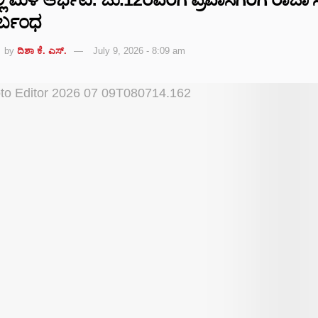
ಿರ್ಬಂಧ
by
ದಿಶಾ ಕೆ. ಎಸ್.
July 9, 2026 - 8:09 am