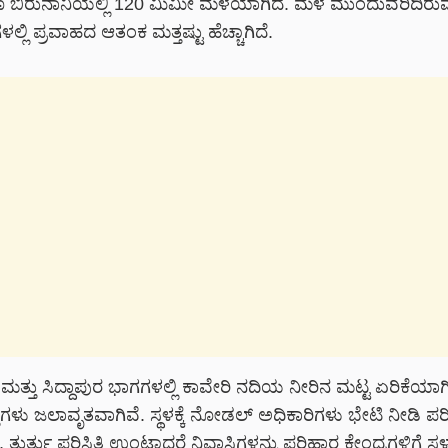
ಬಿರುನಾನಿಯಲ್ಲಿ 120 ಮಿಮೀ ಮಳೆಯಾಗಿದೆ. ಮಳೆ ಮುಂದುವರಿದಿರು
ಗಳಲ್ಲಿ ಪ್ರವಾಹದ ಆತಂಕ ಮತ್ತಷ್ಟು ಹೆಚ್ಚಾಗಿದೆ.
್ತು ಸಿದ್ದಾಪುರ ಭಾಗಗಳಲ್ಲಿ ಕಾವೇರಿ ನದಿಯ ನೀರಿನ ಮಟ್ಟ ಏರಿಕೆಯಾಗಿದ
ೆಗಳು ಜಲಾವೃತವಾಗಿವೆ. ಸ್ಥಳಕ್ಕೆ ನೋಡಲ್ ಅಧಿಕಾರಿಗಳು ಭೇಟಿ ನೀಡಿ ಪರಿಸ್
ು, ತುರ್ತು ಪರಿಸ್ಥಿತಿ ಉಂಟಾದರೆ ನಿವಾಸಿಗಳನ್ನು ಪರಿಹಾರ ಕೇಂದ್ರಗಳಿಗೆ ಸ