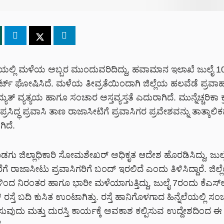
ಲೆಯಲ್ಲಿ ಮಳೆಯ ಅಬ್ಬರ ಮುಂದುವರಿದಿದ್ದು, ಹವಾಮಾನ ಇಲಾಖೆ ಜುಲೈ 1
ಟ್ ಘೋಷಿಸಿದೆ. ಮಳೆಯ ತೀವ್ರತೆಯಿಂದಾಗಿ ಜಿಲ್ಲೆಯ ಹಲವೆಡೆ ಪ್ರವಾಹದ 
್ಯುತ್ ವ್ಯತ್ಯಯ ಹಾಗೂ ಸಂಚಾರ ಅಸ್ತವ್ಯಸ್ತತೆ ಎದುರಾಗಿದೆ.
ಮುನ್ನೆಚ್ಚರಿಕಾ
ಸಿದ್ಧ ಪ್ರವಾಸಿ ತಾಣ ರಾಜಾಸೀಟಿಗೆ ಪ್ರವಾಸಿಗರ ಪ್ರವೇಶವನ್ನು ತಾತ್ಕಾಲಿಕ
ಿದೆ.
ೊಡಗು ಜಿಲ್ಲಾಧಿಕಾರಿ ಸೋಮಶೇಖರ್ ಅಧಿಕೃತ ಆದೇಶ ಹೊರಡಿಸಿದ್ದು, ಜುಲ
ೆ ರಾಜಾಸೀಟು ಪ್ರವಾಸಿಗರಿಗೆ ಬಂದ್ ಇರಲಿದೆ ಎಂದು ತಿಳಿಸಿದ್ದಾರೆ. ಜಿಲ್ಲೆ
ಿಂದ ನಿರಂತರ ಹಾಗೂ ಭಾರೀ ಮಳೆಯಾಗುತ್ತಿದ್ದು, ಜುಲೈ 7ರಂದು ಕೆಎಸ್‌ಆ
 ರಸ್ತೆ ಬದಿ ಕುಸಿತ ಉಂಟಾಗಿತ್ತು. ರಸ್ತೆ ಹಾನಿಗೊಳಗಾದ ಹಿನ್ನೆಲೆಯಲ್ಲಿ ಸ
ವುದು ಮತ್ತು ದುರಸ್ತಿ ಕಾರ್ಯಕ್ಕೆ ಅವಕಾಶ ಕಲ್ಪಿಸುವ ಉದ್ದೇಶದಿಂದ 