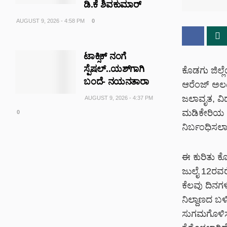
ಡಿ.ಕೆ ಶಿವಕುಮಾರ್
AUGUST 9, 2026 - 4:58 PM
0
ಟಾಕ್ಸಿಕ್ ನಂಗೆ
ಸ್ಪೆಷಲ್..ಯಶ್‌ಗಾಗಿ
ಕೊಡಗು ಜಿಲ್
ಬಂದೆ- ನಯನತಾರಾ
ಆರೆಂಜ್ ಅಲರ್
ಜಲಾವೃತ, ವಿದ
AUGUST 9, 2026 - 4:37 PM
ಮಡಿಕೇರಿಯ ಪ್ರ
0
ನಿರ್ಬಂಧಿಸಲಾಗ
ಈ ಕುರಿತು ಕ
ಜುಲೈ 12ರವರೆಗ
ಕೆಲವು ದಿನಗಳ
ನಿಲ್ದಾಣದ ಬಳಿ
ಸುಗಮಗೊಳಿಸು