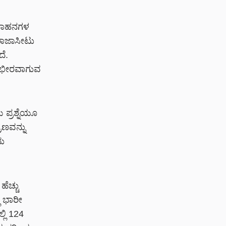
ೆ ವಾಹನಗಳ
ರಾಜಾಸೀಟು
ದೆ.
 ಗಂಭೀರವಾಗುವ
 ಪ್ರಶ್ನೆಯೂ
ರಣವನ್ನು
ದು
ೆಚ್ಚು
ಿ ಭಾರೀ
ಲಿ 124