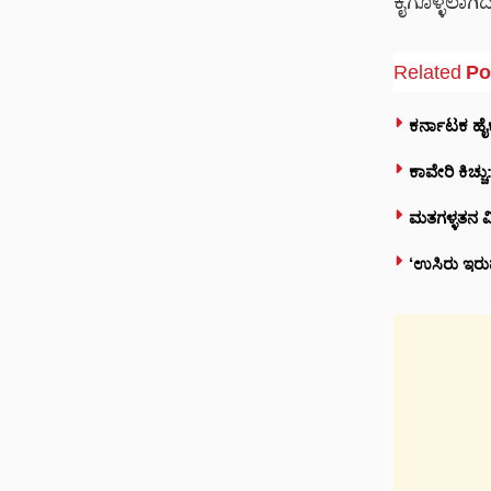
ಕೈಗೊಳ್ಳಲಾಗಿದೆ
Related
Po
ಕರ್ನಾಟಕ ಹೈ
ಕಾವೇರಿ ಕಿಚ್
ಮತಗಳ್ಳತನ ವಿ
‘ಉಸಿರು ಇರು