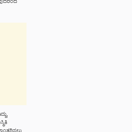
ವುದರಿಂದ
್ದು,
ಥಿತಿ
್ಥಳಾಂತರಿಸಲು