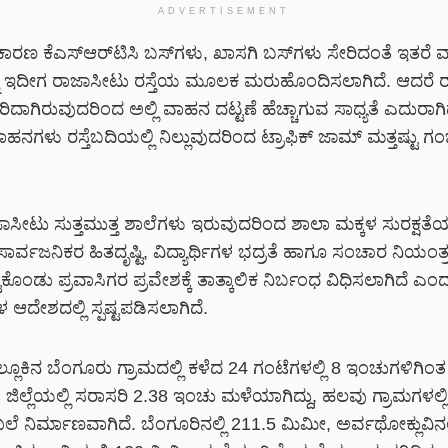
ADVERTISEMENT
ದ ಕಾರಣ ಕೆಎಸ್‌ಆರ್‌ಟಿಸಿ ಬಸ್‌ಗಳು, ಖಾಸಗಿ ಬಸ್‌ಗಳು ಸೇರಿದಂತೆ ಇತರ
ು ಇದೀಗ ರಾಜಾಸೀಟು ರಸ್ತೆಯ ಮೂಲಕ ಮರುಹೊಂದಿಸಲಾಗಿದೆ. ಆದರೆ 
ಿರಿದಾಗಿರುವುದರಿಂದ ಅಲ್ಲಿ ವಾಹನ ದಟ್ಟಣೆ ಹೆಚ್ಚಾಗುವ ಸಾಧ್ಯತೆ ಎದುರಾಗಿ
ಾಹನಗಳು ರಸ್ತೆಬದಿಯಲ್ಲಿ ನಿಲ್ಲುವುದರಿಂದ ಟ್ರಾಫಿಕ್ ಜಾಮ್ ಮತ್ತಷ್ಟು
ಜಾಸೀಟು ಸುತ್ತಮುತ್ತ ಶಾಲೆಗಳು ಇರುವುದರಿಂದ ಶಾಲಾ ಮಕ್ಕಳ ಸುರಕ್ಷತೆಯ
ಸಾರ್ವಜನಿಕರ ಹಿತದೃಷ್ಟಿ, ವಿದ್ಯಾರ್ಥಿಗಳ ಭದ್ರತೆ ಹಾಗೂ ಸಂಚಾರ ನಿಯಂತ್
ುಕೊಂಡು ಪ್ರವಾಸಿಗರ ಪ್ರವೇಶಕ್ಕೆ ತಾತ್ಕಾಲಿಕ ನಿರ್ಬಂಧ ವಿಧಿಸಲಾಗಿದೆ ಎಂ
ಗಳ ಆದೇಶದಲ್ಲಿ ಸ್ಪಷ್ಟಪಡಿಸಲಾಗಿದೆ.
್ಲೂಕಿನ ಬೆಂಗೂರು ಗ್ರಾಮದಲ್ಲಿ ಕಳೆದ 24 ಗಂಟೆಗಳಲ್ಲಿ 8 ಇಂಚುಗಳಿಗಿಂತ ಹ
ಜಿಲ್ಲೆಯಲ್ಲಿ ಸರಾಸರಿ 2.38 ಇಂಚು ಮಳೆಯಾಗಿದ್ದು, ಹಲವು ಗ್ರಾಮಗಳಲ್ಲ
ನಿರ್ಮಾಣವಾಗಿದೆ. ಬೆಂಗೂರಿನಲ್ಲಿ 211.5 ಮಿಮೀ, ಅರ್ವಥೋಕ್ಲುವಿನಲ್