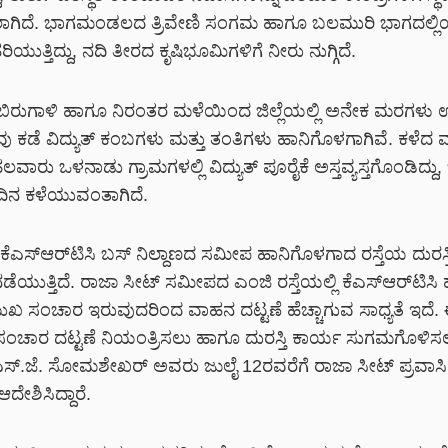
ೆಸಲಾಗಿದೆ. ಭಾಗಮಂಡಲದ ತ್ರಿವೇಣಿ ಸಂಗಮ ಹಾಗೂ ಬಲಮುರಿ ಭಾಗದಲ್ಲ
ಿಯುತ್ತಿದ್ದು, ನದಿ ತೀರದ ಕೃಷಿಭೂಮಿಗಳಿಗೆ ನೀರು ನುಗ್ಗಿದೆ.
, ಬಿರುಗಾಳಿ ಹಾಗೂ ನಿರಂತರ ಮಳೆಯಿಂದ ಜಿಲ್ಲೆಯಲ್ಲಿ ಅನೇಕ ಮರಗಳು 
 ಹಲವು ಕಡೆ ವಿದ್ಯುತ್ ಕಂಬಗಳು ಮತ್ತು ತಂತಿಗಳು ಹಾನಿಗೊಳಗಾಗಿವೆ. ಕಳೆದ
ವಾರು ಒಳನಾಡು ಗ್ರಾಮಗಳಲ್ಲಿ ವಿದ್ಯುತ್ ಪೂರೈಕೆ ಅಸ್ತವ್ಯಸ್ತಗೊಂಡಿದ್ದು
 ದಿನ ಕಳೆಯುವಂತಾಗಿದೆ.
ೆಎಸ್‌ಆರ್‌ಟಿಸಿ ಬಸ್ ನಿಲ್ದಾಣದ ಸಮೀಪ ಹಾನಿಗೊಳಗಾದ ರಸ್ತೆಯ ದುರಸ
ನಡೆಯುತ್ತಿದೆ. ರಾಜಾ ಸೀಟ್ ಸಮೀಪದ ಎಂಜಿ ರಸ್ತೆಯಲ್ಲಿ ಕೆಎಸ್‌ಆರ್‌ಟಿಸ
ಮುಖ ಸಂಚಾರ ಇರುವುದರಿಂದ ವಾಹನ ದಟ್ಟಣೆ ಹೆಚ್ಚಾಗುವ ಸಾಧ್ಯತೆ ಇದೆ.
ಲಿ ಸಂಚಾರ ದಟ್ಟಣೆ ನಿಯಂತ್ರಿಸಲು ಹಾಗೂ ದುರಸ್ತಿ ಕಾರ್ಯ ಸುಗಮಗೊಳಿಸ
ಿ ಎಸ್.ಜೆ. ಸೋಮಶೇಖರ್ ಅವರು ಜುಲೈ 12ರವರೆಗೆ ರಾಜಾ ಸೀಟ್ ಪ್ರವಾಸಿ 
ದೇಶಿಸಿದ್ದಾರೆ.