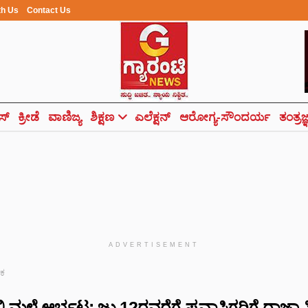
th Us
Contact Us
ಸ್
ಕ್ರೀಡೆ
ವಾಣಿಜ್ಯ
ಶಿಕ್ಷಣ
ಎಲೆಕ್ಷನ್
ಆರೋಗ್ಯ-ಸೌಂದರ್ಯ
ತಂತ್ರಜ
ADVERTISEMENT
ಟಕ
ಲಿ ಮಳೆ ಆರ್ಭಟ: ಜು.12ರವರೆಗೆ ಪ್ರವಾಸಿಗರಿಗೆ ರಾಜಾ 