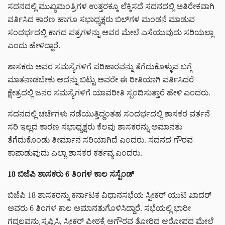
ಸದನದಲ್ಲಿ ಮುಖ್ಯಮಂತ್ರಿಗಳ ಉತ್ತರಕ್ಕೂ ಲೆಕ್ಕಿಸದೆ ಸದನದಲ್ಲಿ ಅತಿರೇಕವಾಗಿ
ವರ್ತಿಸಿದ ಕಾರಣ ಹಾಗೂ ಸಭಾಧ್ಯಕ್ಷರು ಬಿಲ್‌‌ಗಳ ಮಂಡನೆ ಮಾಡುವ
ಸಂದರ್ಭದಲ್ಲಿ ಕಾಗದ ಪತ್ರಗಳನ್ನು ಅವರ ಮೇಲೆ ಎಸೆಯುವುದು ಸರಿಯಲ್ಲಾ
ಎಂದು ಹೇಳಿದ್ದಾರೆ.
ಶಾಸಕರು ಅವರ ಸಮಸ್ಯೆಗಳಿಗೆ ಪರಿಹಾರವನ್ನು ತೆಗೆದುಕೊಳ್ಳುವ ಬಗ್ಗೆ
ಮಾತನಾಡಬೇಕು ಅದನ್ನು ಬಿಟ್ಟು ಅವರೇ ಈ ರೀತಿಯಾಗಿ ವರ್ತಿಸಿದರೆ
ಕ್ಷೇತ್ರದಲ್ಲಿ ಜನರ ಸಮಸ್ಯೆಗಳಿಗೆ ಯಾವರೀತಿ ಸ್ಪಂದಿಸುತ್ತಾರೆ ಹೇಳಿ ಎಂದರು.
ಸದನದಲ್ಲಿ ಚರ್ಚೆಗಳು ನಡೆಯುತ್ತಿದ್ದಂತಹ ಸಂದರ್ಭದಲ್ಲಿ ಶಾಸಕರ ವರ್ತನೆ
ಸರಿ ಇಲ್ಲದ ಕಾರಣ ಸಭಾಧ್ಯಕ್ಷರು ಕೆಲವು ಶಾಸಕರನ್ನು ಅಮಾನತು
ತೆಗೆದುಕೊಂಡು ತೀರ್ಮಾನ ಸರಿಯಾಗಿದೆ ಎಂದರು. ಸದನದ ಗೌರವ
ಕಾಪಾಡುವುದು ಎಲ್ಲಾ ಶಾಸಕರ ಕರ್ತವ್ಯ ಎಂದರು.
18 ಬಿಜೆಪಿ ಶಾಸಕರು 6 ತಿಂಗಳ ಕಾಲ ಸಸ್ಪೆಂಡ್‌‌‌
ಬಿಜೆಪಿ 18 ಶಾಸಕರನ್ನು ಕರ್ನಾಟಕ ವಿಧಾನಸಭೆಯ ಸ್ಪೀಕರ್ ಯುಟಿ ಖಾದರ್
ಅವರು 6 ತಿಂಗಳ ಕಾಲ ಅಮಾನತುಗೊಳಿಸಿದ್ದಾರೆ. ಸಭೆಯಲ್ಲಿ ಭಾರೀ
ಗದ್ದಲವನ್ನು ಸೃಷ್ಟಿಸಿ, ಸ್ಪೀಕರ್ ಪೀಠಕ್ಕೆ ಅಗೌರವ ತೋರಿದ ಆರೋಪದ ಮೇಲೆ