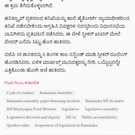
ಈ ಕ್ರಮ ತೆಗೆದುಕೊಳ್ಳಲಾಗಿದೆ.
ಹನಿಟ್ರ್ಯಾಪ್‌ ಪ್ರಕರಣದ ತನಿಖೆಯನ್ನು ಹಾಲಿ ಹೈಕೋರ್ಟ್‌ ನ್ಯಾಯಾಧೀಶರಿಂದ
ತನಿಖೆ ನಡೆಸಬೇಕೆಂದು ಆಗ್ರಹಿಸಿ ವಿಪಕ್ಷಗಳ ಸದಸ್ಯರಿಂದು ವಿಧಾನಸಭೆಯ
ಬಾವಿಗಿಳಿದು ಪ್ರತಿಭಟನೆ ನಡೆಸಿದರು. ಈ ವೇಳೆ ಸ್ಪೀಕರ್‌ ಖಾದರ್‌ ಮೇಲೆ
ಪೇಪರ್‌ ಎಸೆದು ಸಿಟ್ಟು ಹೊರ ಹಾಕಿದರು.
ಬಿಜೆಪಿ 18 ಶಾಸಕರನ್ನು 6 ತಿಂಗಳ ಕಾಲ ಸಸ್ಪೆಂಡ್‌ ಮಾಡಿ ಸ್ಪೀಕರ್‌ ರೂಲಿಂಗ್‌
ಹೊರಡಿಸಿದರು. ಬಳಿಕ ಮಾರ್ಷಲ್ಸ್ ಮುನಿರತ್ನರನ್ನು ಸೇರಿ​​, ಒಬ್ಬೊಬ್ಬರನ್ನೇ
ಎತ್ತಿಕೊಂಡು ಹೋಗಿ ಆಚೆ ಹಾಕಿದರು.
C
Flash News
,
ಕರ್ನಾಟಕ
a
T
Code of conduct
Karnataka Assembly
t
a
e
Karnataka assembly paper-throwing incident
Karnataka MLAs assets
g
g
s
KH Muniyappa Food Minister
legislative
legislative assembly
o
:
r
Legislative decorum and dignity
MLAs
Public accountability
i
Speaker order
Suspension of legislators in Karnataka
e
s