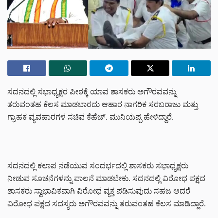
ಸದನದಲ್ಲಿ ಸಭಾಧ್ಯಕ್ಷರ ಪೀಠಕ್ಕೆ ಯಾವ ಶಾಸಕರು ಅಗೌರವವನ್ನು
ತರುವಂತಹ ಕೆಲಸ ಮಾಡಬಾರದು ಆಹಾರ ನಾಗರಿಕ ಸರಬರಾಜು ಮತ್ತು
ಗ್ರಾಹಕ ವ್ಯವಹಾರಗಳ ಸಚಿವ ಕೆಹೆಚ್. ಮುನಿಯಪ್ಪ ಹೇಳಿದ್ದಾರೆ.
ಸದನದಲ್ಲಿ ಕಲಾಪ ನಡೆಯುವ ಸಂದರ್ಭದಲ್ಲಿ ಶಾಸಕರು ಸಭಾಧ್ಯಕ್ಷರು
ನೀಡುವ ಸೂಚನೆಗಳನ್ನು ಪಾಲನೆ ಮಾಡಬೇಕು. ಸದನದಲ್ಲಿ ವಿರೋಧ ಪಕ್ಷದ
ಶಾಸಕರು ಸ್ವಾಭಾವಿಕವಾಗಿ ವಿರೋಧ ವ್ಯಕ್ತ ಪಡಿಸುವುದು ಸಹಜ ಆದರೆ
ವಿರೋಧ ಪಕ್ಷದ ಸದಸ್ಯರು ಅಗೌರವವನ್ನು ತರುವಂತಹ ಕೆಲಸ ಮಾಡಿದ್ದಾರೆ.