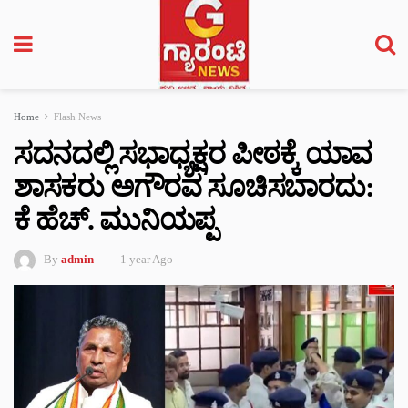
Home
Flash News
ಸದನದಲ್ಲಿ ಸಭಾಧ್ಯಕ್ಷರ ಪೀಠಕ್ಕೆ ಯಾವ
ಶಾಸಕರು ಅಗೌರವ ಸೂಚಿಸಬಾರದು:
ಕೆ ಹೆಚ್. ಮುನಿಯಪ್ಪ
By
admin
1 year Ago