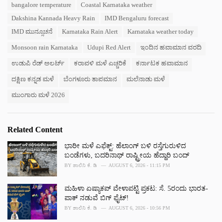
T
bangalore temperature
Coastal Karnataka weather
t
a
e
Dakshina Kannada Heavy Rain
IMD Bengaluru forecast
g
g
s
IMD ಮುನ್ಸೂಚನೆ
Karnataka Rain Alert
Karnataka weather today
o
:
r
Monsoon rain Karnataka
Udupi Red Alert
ಇಂದಿನ ಹವಾಮಾನ ವರದಿ
i
e
ಉಡುಪಿ ರೆಡ್ ಅಲರ್ಟ್
ಕರಾವಳಿ ಮಳೆ ಎಚ್ಚರಿಕೆ
ಕರ್ನಾಟಕ ಹವಾಮಾನ
s
:
ದಕ್ಷಿಣ ಕನ್ನಡ ಮಳೆ
ಬೆಂಗಳೂರು ತಾಪಮಾನ
ಮಲೆನಾಡು ಮಳೆ
ಮುಂಗಾರು ಮಳೆ 2026
Related Content
ಭಾರೀ ಮಳೆ ಎಫೆಕ್ಟ್‌: ಹೆಲಾಂಗ್ ಬಳಿ ರಸ್ತೆಗುರುಳಿದ
ಬಂಡೆಗಳು, ಬದರಿನಾಥ್‌ ರಾಷ್ಟ್ರೀಯ ಹೆದ್ದಾರಿ ಬಂದ್‌
BY
ಶಾಲಿನಿ ಕೆ. ಡಿ
AUGUST 6, 2026 - 11:15 PM
ಮಹಿಳಾ ಏಷ್ಯಾಕಪ್ ವೇಳಾಪಟ್ಟಿ ಪ್ರಕಟ: ಸೆ. 5ರಂದು ಭಾರತ-
ಪಾಕ್‌ ನಡುವೆ ಬಿಗ್ ಫೈಟ್!
BY
ಶಾಲಿನಿ ಕೆ. ಡಿ
AUGUST 6, 2026 - 10:56 PM