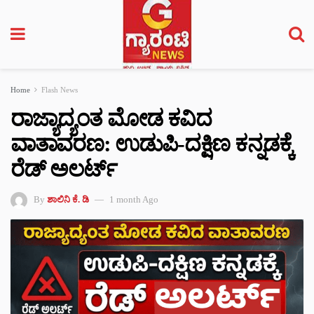
Home
Flash News
ರಾಜ್ಯಾದ್ಯಂತ ಮೋಡ ಕವಿದ
ವಾತಾವರಣ: ಉಡುಪಿ-ದಕ್ಷಿಣ ಕನ್ನಡಕ್ಕೆ
ರೆಡ್ ಅಲರ್ಟ್
By
ಶಾಲಿನಿ ಕೆ. ಡಿ
1 month Ago