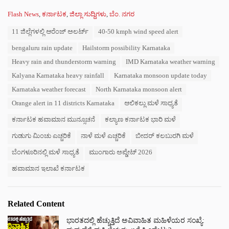
C
Flash News
,
ಕರ್ನಾಟಕ
,
ಜಿಲ್ಲಾ ಸುದ್ದಿಗಳು
,
ಬೆಂ. ನಗರ
a
T
11 ಜಿಲ್ಲೆಗಳಲ್ಲಿ ಆರೆಂಜ್ ಅಲರ್ಟ್
40-50 kmph wind speed alert
t
a
e
bengaluru rain update
Hailstorm possibility Karnataka
g
g
s
o
Heavy rain and thunderstorm warning
IMD Karnataka weather warning
:
r
Kalyana Karnataka heavy rainfall
Karnataka monsoon update today
i
e
Karnataka weather forecast
North Karnataka monsoon alert
s
Orange alert in 11 districts Karnataka
ಆಲಿಕಲ್ಲು ಮಳೆ ಸಾಧ್ಯತೆ
:
ಕರ್ನಾಟಕ ಹವಾಮಾನ ಮುನ್ಸೂಚನೆ
ಕಲ್ಯಾಣ ಕರ್ನಾಟಕ ಭಾರಿ ಮಳೆ
ಗುಡುಗು ಮಿಂಚು ಎಚ್ಚರಿಕೆ
ನಾಳೆ ಮಳೆ ಎಚ್ಚರಿಕೆ
ಬೀದರ್ ಕಲಬುರಗಿ ಮಳೆ
ಬೆಂಗಳೂರಿನಲ್ಲಿ ಮಳೆ ಸಾಧ್ಯತೆ
ಮುಂಗಾರು ಅಪ್ಡೇಟ್ 2026
ಹವಾಮಾನ ಇಲಾಖೆ ಕರ್ನಾಟಕ
Related Content
ಭಾರತದಲ್ಲಿ ಹೆಚ್ಚುತ್ತಿದೆ ಅವಿವಾಹಿತ ಮಹಿಳೆಯರ ಸಂಖ್ಯೆ: