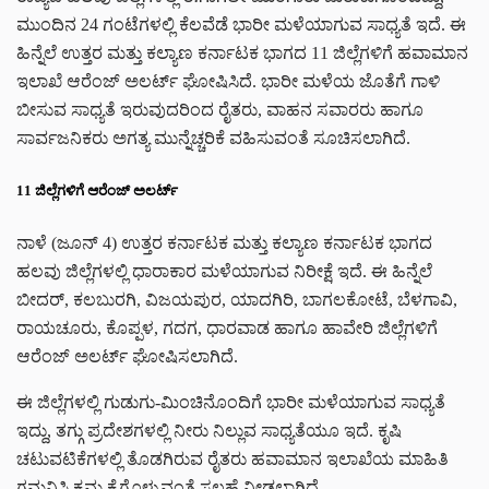
ಮುಂದಿನ 24 ಗಂಟೆಗಳಲ್ಲಿ ಕೆಲವೆಡೆ ಭಾರೀ ಮಳೆಯಾಗುವ ಸಾಧ್ಯತೆ ಇದೆ. ಈ
ಹಿನ್ನೆಲೆ ಉತ್ತರ ಮತ್ತು ಕಲ್ಯಾಣ ಕರ್ನಾಟಕ ಭಾಗದ 11 ಜಿಲ್ಲೆಗಳಿಗೆ ಹವಾಮಾನ
ಇಲಾಖೆ ಆರೆಂಜ್ ಅಲರ್ಟ್ ಘೋಷಿಸಿದೆ. ಭಾರೀ ಮಳೆಯ ಜೊತೆಗೆ ಗಾಳಿ
ಬೀಸುವ ಸಾಧ್ಯತೆ ಇರುವುದರಿಂದ ರೈತರು, ವಾಹನ ಸವಾರರು ಹಾಗೂ
ಸಾರ್ವಜನಿಕರು ಅಗತ್ಯ ಮುನ್ನೆಚ್ಚರಿಕೆ ವಹಿಸುವಂತೆ ಸೂಚಿಸಲಾಗಿದೆ.
11 ಜಿಲ್ಲೆಗಳಿಗೆ ಆರೆಂಜ್ ಅಲರ್ಟ್
ನಾಳೆ (ಜೂನ್ 4) ಉತ್ತರ ಕರ್ನಾಟಕ ಮತ್ತು ಕಲ್ಯಾಣ ಕರ್ನಾಟಕ ಭಾಗದ
ಹಲವು ಜಿಲ್ಲೆಗಳಲ್ಲಿ ಧಾರಾಕಾರ ಮಳೆಯಾಗುವ ನಿರೀಕ್ಷೆ ಇದೆ. ಈ ಹಿನ್ನೆಲೆ
ಬೀದರ್, ಕಲಬುರಗಿ, ವಿಜಯಪುರ, ಯಾದಗಿರಿ, ಬಾಗಲಕೋಟೆ, ಬೆಳಗಾವಿ,
ರಾಯಚೂರು, ಕೊಪ್ಪಳ, ಗದಗ, ಧಾರವಾಡ ಹಾಗೂ ಹಾವೇರಿ ಜಿಲ್ಲೆಗಳಿಗೆ
ಆರೆಂಜ್ ಅಲರ್ಟ್ ಘೋಷಿಸಲಾಗಿದೆ.
ಈ ಜಿಲ್ಲೆಗಳಲ್ಲಿ ಗುಡುಗು-ಮಿಂಚಿನೊಂದಿಗೆ ಭಾರೀ ಮಳೆಯಾಗುವ ಸಾಧ್ಯತೆ
ಇದ್ದು, ತಗ್ಗು ಪ್ರದೇಶಗಳಲ್ಲಿ ನೀರು ನಿಲ್ಲುವ ಸಾಧ್ಯತೆಯೂ ಇದೆ. ಕೃಷಿ
ಚಟುವಟಿಕೆಗಳಲ್ಲಿ ತೊಡಗಿರುವ ರೈತರು ಹವಾಮಾನ ಇಲಾಖೆಯ ಮಾಹಿತಿ
ಗಮನಿಸಿ ಕ್ರಮ ಕೈಗೊಳ್ಳುವಂತೆ ಸಲಹೆ ನೀಡಲಾಗಿದೆ.