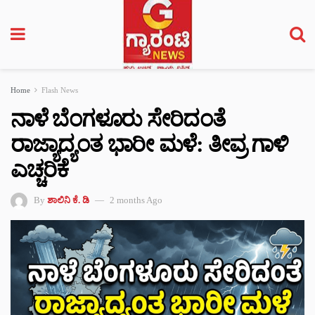
Home
Flash News
ನಾಳೆ ಬೆಂಗಳೂರು ಸೇರಿದಂತೆ
ರಾಜ್ಯಾದ್ಯಂತ ಭಾರೀ ಮಳೆ: ತೀವ್ರ ಗಾಳಿ
ಎಚ್ಚರಿಕೆ
By
ಶಾಲಿನಿ ಕೆ. ಡಿ
2 months Ago