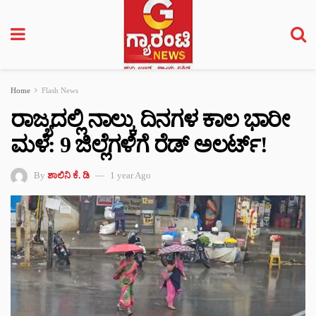
Home
Flash News
ರಾಜ್ಯದಲ್ಲಿ ನಾಲ್ಕು ದಿನಗಳ ಕಾಲ ಭಾರೀ
ಮಳೆ: 9 ಜಿಲ್ಲೆಗಳಿಗೆ ರೆಡ್ ಅಲರ್ಟ್!
By
ಶಾಲಿನಿ ಕೆ. ಡಿ
1 year Ago