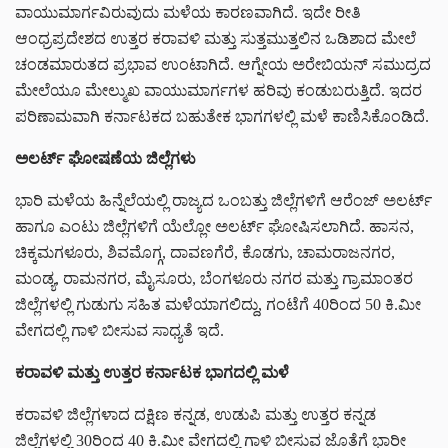
ವಾಯುಮಾರ್ಗವಿರುವುದು ಮಳೆಯ ಕಾರಣವಾಗಿದೆ. ಇದೇ ರೀತಿ
ಆಂಧ್ರಪ್ರದೇಶದ ಉತ್ತರ ಕರಾವಳಿ ಮತ್ತು ಸುತ್ತಮುತ್ತಲಿನ ಒಡಿಶಾದ ಮೇಲೆ
ಚಂಡಮಾರುತದ ಪ್ರಭಾವ ಉಂಟಾಗಿದೆ. ಆಗ್ನೇಯ ಅರೇಬಿಯನ್ ಸಮುದ್ರದ
ಮೇಲೆಯೂ ಮೇಲ್ಮುಖ ವಾಯುಮಾರ್ಗಗಳ ಹರಿವು ಕಂಡುಬರುತ್ತಿದೆ. ಇದರ
ಪರಿಣಾಮವಾಗಿ ಕರ್ನಾಟಕದ ಬಹುತೇಕ ಭಾಗಗಳಲ್ಲಿ ಮಳೆ ಕಾಣಿಸಿಕೊಂಡಿದೆ.
ಅಲರ್ಟ್ ಘೋಷಣೆಯ ಜಿಲ್ಲೆಗಳು
ಭಾರಿ ಮಳೆಯ ಹಿನ್ನೆಲೆಯಲ್ಲಿ ರಾಜ್ಯದ ಒಂಬತ್ತು ಜಿಲ್ಲೆಗಳಿಗೆ ಆರೆಂಜ್ ಅಲರ್ಟ್
ಹಾಗೂ ಎಂಟು ಜಿಲ್ಲೆಗಳಿಗೆ ಯೆಲ್ಲೋ ಅಲರ್ಟ್ ಘೋಷಿಸಲಾಗಿದೆ. ಹಾಸನ,
ಚಿಕ್ಕಮಗಳೂರು, ಶಿವಮೊಗ್ಗ, ದಾವಣಗೆರೆ, ಕೊಡಗು, ಚಾಮರಾಜನಗರ,
ಮಂಡ್ಯ, ರಾಮನಗರ, ಮೈಸೂರು, ಬೆಂಗಳೂರು ನಗರ ಮತ್ತು ಗ್ರಾಮಾಂತರ
ಜಿಲ್ಲೆಗಳಲ್ಲಿ ಗುಡುಗು ಸಹಿತ ಮಳೆಯಾಗಲಿದ್ದು, ಗಂಟೆಗೆ 40ರಿಂದ 50 ಕಿ.ಮೀ
ವೇಗದಲ್ಲಿ ಗಾಳಿ ಬೀಸುವ ಸಾಧ್ಯತೆ ಇದೆ.
ಕರಾವಳಿ ಮತ್ತು ಉತ್ತರ ಕರ್ನಾಟಕ ಭಾಗದಲ್ಲಿ ಮಳೆ
ಕರಾವಳಿ ಜಿಲ್ಲೆಗಳಾದ ದಕ್ಷಿಣ ಕನ್ನಡ, ಉಡುಪಿ ಮತ್ತು ಉತ್ತರ ಕನ್ನಡ
ಜಿಲ್ಲೆಗಳಲ್ಲಿ 30ರಿಂದ 40 ಕಿ.ಮೀ ವೇಗದಲ್ಲಿ ಗಾಳಿ ಬೀಸುವ ಜೊತೆಗೆ ಭಾರೀ