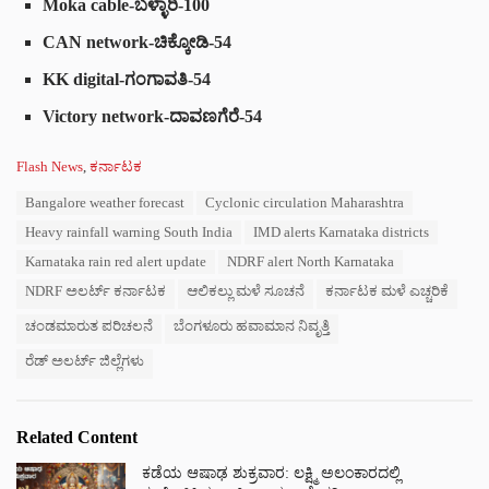
Moka cable
-ಬಳ್ಳಾರಿ-100
CAN network
-ಚಿಕ್ಕೋಡಿ-54
KK digital
-ಗಂಗಾವತಿ-54
Victory network
-ದಾವಣಗೆರೆ-54
C
Flash News
,
ಕರ್ನಾಟಕ
a
T
Bangalore weather forecast
Cyclonic circulation Maharashtra
t
a
e
Heavy rainfall warning South India
IMD alerts Karnataka districts
g
g
s
Karnataka rain red alert update
NDRF alert North Karnataka
o
:
r
NDRF ಅಲರ್ಟ್ ಕರ್ನಾಟಕ
ಆಲಿಕಲ್ಲು ಮಳೆ ಸೂಚನೆ
ಕರ್ನಾಟಕ ಮಳೆ ಎಚ್ಚರಿಕೆ
i
e
ಚಂಡಮಾರುತ ಪರಿಚಲನೆ
ಬೆಂಗಳೂರು ಹವಾಮಾನ ನಿವೃತ್ತಿ
s
ರೆಡ್ ಅಲರ್ಟ್ ಜಿಲ್ಲೆಗಳು
:
Related Content
ಕಡೆಯ ಆಷಾಢ ಶುಕ್ರವಾರ: ಲಕ್ಷ್ಮಿ ಅಲಂಕಾರದಲ್ಲಿ