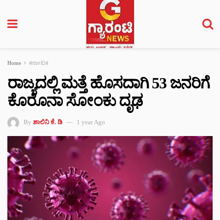
Home
ಕರ್ನಾಟಕ
ರಾಜ್ಯದಲ್ಲಿ ಮತ್ತೆ ಹೊಸದಾಗಿ 53 ಜನರಿಗೆ
ಕೊರೊನಾ ಸೋಂಕು ದೃಢ
By
ಶಾಲಿನಿ ಕೆ. ಡಿ
1 year Ago