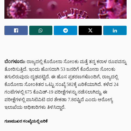
ಬೆಂಗಳೂರು:
ರಾಜ್ಯದಲ್ಲಿ ಕೊರೋನಾ ಸೋಂಕು ಮತ್ತೆ ತನ್ನ ಕರಾಳ ರೂಪವನ್ನು
ತೋರಿಸುತ್ತಿದೆ. ಇಂದು ಹೊಸದಾಗಿ 53 ಜನರಿಗೆ ಕೊರೋನಾ ಸೋಂಕು
ತಗುಲಿರುವುದು ದೃಢಪಟ್ಟಿದೆ. ಈ ಹೊಸ ಪ್ರಕರಣಗಳೊಂದಿಗೆ, ರಾಜ್ಯದಲ್ಲಿ
ಕೊರೋನಾ ಸೋಂಕಿತರ ಒಟ್ಟು ಸಂಖ್ಯೆ 582ಕ್ಕೆ ಏರಿಕೆಯಾಗಿದೆ. ಕಳೆದ 24
ಗಂಟೆಗಳಲ್ಲಿ 675 ಕೊವಿಡ್‌-19 ಪರೀಕ್ಷೆಗಳನ್ನು ನಡೆಸಲಾಗಿದ್ದು, ಈ
ಪರೀಕ್ಷೆಗಳಲ್ಲಿ ಪಾಸಿಟಿವಿಟಿ ದರ ಶೇಕಡಾ 7.8ರಷ್ಟಿದೆ ಎಂದು ಆರೋಗ್ಯ
ಇಲಾಖೆಯ ಅಧಿಕಾರಿಗಳು ತಿಳಿಸಿದ್ದಾರೆ.
ಗುಣಮುಖರ ಸಂಖ್ಯೆಯಲ್ಲಿ ಏರಿಕೆ