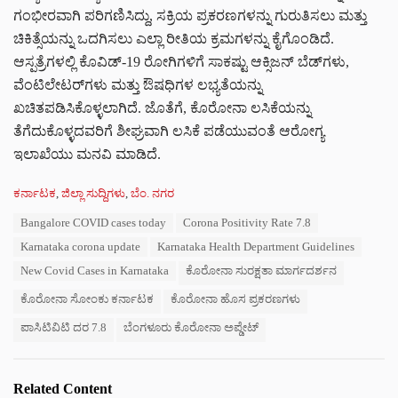
ಗಂಭೀರವಾಗಿ ಪರಿಗಣಿಸಿದ್ದು, ಸಕ್ರಿಯ ಪ್ರಕರಣಗಳನ್ನು ಗುರುತಿಸಲು ಮತ್ತು
ಚಿಕಿತ್ಸೆಯನ್ನು ಒದಗಿಸಲು ಎಲ್ಲಾ ರೀತಿಯ ಕ್ರಮಗಳನ್ನು ಕೈಗೊಂಡಿದೆ.
ಆಸ್ಪತ್ರೆಗಳಲ್ಲಿ ಕೊವಿಡ್‌-19 ರೋಗಿಗಳಿಗೆ ಸಾಕಷ್ಟು ಆಕ್ಸಿಜನ್ ಬೆಡ್‌ಗಳು,
ವೆಂಟಿಲೇಟರ್‌ಗಳು ಮತ್ತು ಔಷಧಿಗಳ ಲಭ್ಯತೆಯನ್ನು
ಖಚಿತಪಡಿಸಿಕೊಳ್ಳಲಾಗಿದೆ. ಜೊತೆಗೆ, ಕೊರೋನಾ ಲಸಿಕೆಯನ್ನು
ತೆಗೆದುಕೊಳ್ಳದವರಿಗೆ ಶೀಘ್ರವಾಗಿ ಲಸಿಕೆ ಪಡೆಯುವಂತೆ ಆರೋಗ್ಯ
ಇಲಾಖೆಯು ಮನವಿ ಮಾಡಿದೆ.
C
ಕರ್ನಾಟಕ
,
ಜಿಲ್ಲಾ ಸುದ್ದಿಗಳು
,
ಬೆಂ. ನಗರ
a
T
Bangalore COVID cases today
Corona Positivity Rate 7.8
t
a
e
Karnataka corona update
Karnataka Health Department Guidelines
g
g
s
New Covid Cases in Karnataka
ಕೊರೋನಾ ಸುರಕ್ಷತಾ ಮಾರ್ಗದರ್ಶನ
o
:
r
ಕೊರೋನಾ ಸೋಂಕು ಕರ್ನಾಟಕ
ಕೊರೋನಾ ಹೊಸ ಪ್ರಕರಣಗಳು
i
e
ಪಾಸಿಟಿವಿಟಿ ದರ 7.8
ಬೆಂಗಳೂರು ಕೊರೋನಾ ಅಪ್ಡೇಟ್
s
:
Related Content