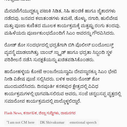
ಮೆರವಣಿಗೆಯುದ್ದಕ್ಕೂ ಪಟಾಕಿ ಸಿಡಿತ, ಸಿಹಿ ಹಂಚಿಕೆ ಹಾಗೂ ಜೈಕಾರಗಳು
ನಡೆದವು. ಜನಪದ ಕಲಾತಂಡಗಳು ತಮಟೆ, ಡೊಳ್ಳು, ನಗಾರಿ, ಹುಲಿವೇಷ
ಮತ್ತು ಪೂಜಾ ಕುಣಿತದ ಮೂಲಕ ಕಾರ್ಯಕ್ರಮಕ್ಕೆ ಮತ್ತಷ್ಟು ರಂಗು ತಂದವು.
ಮಹಿಳೆಯರು ಪೂರ್ಣಕುಂಭದೊಂದಿಗೆ ಸಿಎಂ ಅವರನ್ನು ಗೌರವಿಸಿದರು.
ರೋಡ್ ಶೋ ಸಂದರ್ಭದಲ್ಲಿ ಭದ್ರತೆಗಾಗಿ ಬಿಗಿ ಪೊಲೀಸ್ ಬಂದೋಬಸ್ತ್
ವ್ಯವಸ್ಥೆ ಮಾಡಲಾಗಿತ್ತು. ಬಾಂಬ್ ಸ್ಕ್ವಾಡ್ ಹಾಗೂ ಭದ್ರತಾ ಸಿಬ್ಬಂದಿ ಸ್ಥಳ
ಪರಿಶೀಲನೆ ನಡೆಸಿ ಸುರಕ್ಷತೆಯನ್ನು ಖಚಿತಪಡಿಸಿಕೊಂಡರು.
ಹಾರೋಹಳ್ಳಿಯ ಕೋಟೆ ಆಂಜನೇಯಸ್ವಾಮಿ ದೇವಸ್ಥಾನಕ್ಕೂ ಸಿಎಂ ಭೇಟಿ
ನೀಡಿ ವಿಶೇಷ ಪೂಜೆ ಸಲ್ಲಿಸಿದರು. ಬಳಿಕ ಅವರು ರೋಡ್ ಶೋ
ಮುಂದುವರೆಸಿದರು. ದಿನಪೂರ್ತಿ ಕನಕಪುರ ಕ್ಷೇತ್ರದಲ್ಲಿ ವಿವಿಧ
ಕಾರ್ಯಕ್ರಮಗಳಲ್ಲಿ ಭಾಗವಹಿಸಲಿರುವ ಅವರು, ಸಂಜೆ ಚನ್ನಬಸಪ್ಪ ವೃತ್ತದಲ್ಲಿ
ಸಮಾರೋಪ ಕಾರ್ಯಕ್ರಮದಲ್ಲಿ ಪಾಲ್ಗೊಳ್ಳಲಿದ್ದಾರೆ.
C
Flash News
,
ಕರ್ನಾಟಕ
,
ಜಿಲ್ಲಾ ಸುದ್ದಿಗಳು
,
ರಾಮನಗರ
a
T
"I am not CM here
DK Shivakumar
emotional speech
t
a