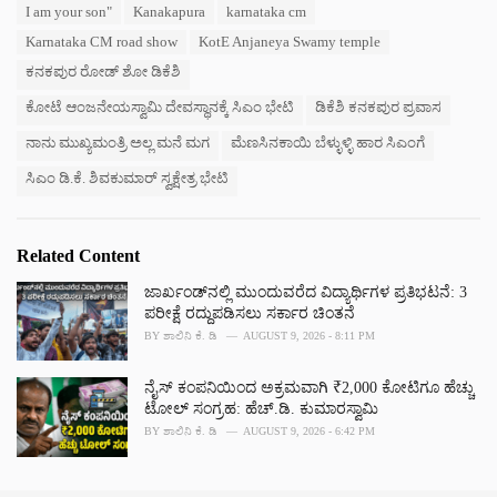
e
I am your son"
Kanakapura
karnataka cm
g
g
s
Karnataka CM road show
KotE Anjaneya Swamy temple
o
:
r
ಕನಕಪುರ ರೋಡ್ ಶೋ ಡಿಕೆಶಿ
i
e
ಕೋಟೆ ಆಂಜನೇಯಸ್ವಾಮಿ ದೇವಸ್ಥಾನಕ್ಕೆ ಸಿಎಂ ಭೇಟಿ
ಡಿಕೆಶಿ ಕನಕಪುರ ಪ್ರವಾಸ
s
ನಾನು ಮುಖ್ಯಮಂತ್ರಿ ಅಲ್ಲ ಮನೆ ಮಗ
ಮೆಣಸಿನಕಾಯಿ ಬೆಳ್ಳುಳ್ಳಿ ಹಾರ ಸಿಎಂಗೆ
:
ಸಿಎಂ ಡಿ.ಕೆ. ಶಿವಕುಮಾರ್ ಸ್ವಕ್ಷೇತ್ರ ಭೇಟಿ
Related Content
ಜಾರ್ಖಂಡ್‌ನಲ್ಲಿ ಮುಂದುವರೆದ ವಿದ್ಯಾರ್ಥಿಗಳ ಪ್ರತಿಭಟನೆ: 3
ಪರೀಕ್ಷೆ ರದ್ದುಪಡಿಸಲು ಸರ್ಕಾರ ಚಿಂತನೆ
BY
ಶಾಲಿನಿ ಕೆ. ಡಿ
AUGUST 9, 2026 - 8:11 PM
ನೈಸ್ ಕಂಪನಿಯಿಂದ ಅಕ್ರಮವಾಗಿ ₹2,000 ಕೋಟಿಗೂ ಹೆಚ್ಚು
ಟೋಲ್ ಸಂಗ್ರಹ: ಹೆಚ್.ಡಿ. ಕುಮಾರಸ್ವಾಮಿ
BY
ಶಾಲಿನಿ ಕೆ. ಡಿ
AUGUST 9, 2026 - 6:42 PM