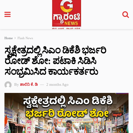
Home
Flash News
ಸ್ವಕ್ಷೇತ್ರದಲ್ಲಿ ಸಿಎಂ ಡಿಕೆಶಿ ಭರ್ಜರಿ
ರೋಡ್ ಶೋ: ಪಟಾಕಿ ಸಿಡಿಸಿ
ಸಂಭ್ರಮಿಸಿದ ಕಾರ್ಯಕರ್ತರು
By
ಶಾಲಿನಿ ಕೆ. ಡಿ
2 months Ago