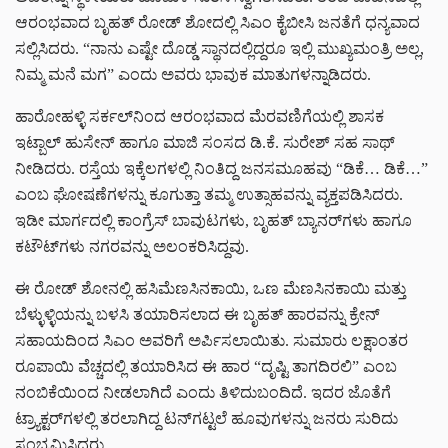
ಆರಂಭವಾದ ಬೃಹತ್ ರೋಡ್ ಶೋದಲ್ಲಿ ಸಿಎಂ ಕೈಬೀಸಿ ಜನತೆಗೆ ಧನ್ಯವಾದ
ಸಲ್ಲಿಸಿದರು. “ನಾನು ಎಷ್ಟೇ ದೊಡ್ಡ ಸ್ಥಾನದಲ್ಲಿದ್ದರೂ ಇಲ್ಲಿ ಮುಖ್ಯಮಂತ್ರಿ ಅಲ್ಲ,
ನಿಮ್ಮ ಮನೆ ಮಗ” ಎಂದು ಅವರು ಭಾವುಕ ಮಾತುಗಳನ್ನಾಡಿದರು.
ಹಾರೋಹಳ್ಳಿ ಸರ್ಕಲ್‌ನಿಂದ ಆರಂಭವಾದ ಮೆರವಣಿಗೆಯಲ್ಲಿ ಶಾಸಕ
ಇಟ್ಬಾಲ್ ಹುಸೇನ್ ಹಾಗೂ ಮಾಜಿ ಸಂಸದ ಡಿ.ಕೆ. ಸುರೇಶ್ ಸಹ ಸಾಥ್
ನೀಡಿದರು. ರಸ್ತೆಯ ಇಕ್ಕೆಲಗಳಲ್ಲಿ ನಿಂತಿದ್ದ ಜನಸಮೂಹವು “ಡಿಕೆ… ಡಿಕೆ…”
ಎಂಬ ಘೋಷಣೆಗಳನ್ನು ಕೂಗುತ್ತಾ ತಮ್ಮ ಉತ್ಸಾಹವನ್ನು ವ್ಯಕ್ತಪಡಿಸಿದರು.
ಇಡೀ ಮಾರ್ಗದಲ್ಲಿ ಕಾಂಗ್ರೆಸ್ ಬಾವುಟಗಳು, ಬೃಹತ್ ಬ್ಯಾನರ್‌ಗಳು ಹಾಗೂ
ಕಟೌಟ್‌ಗಳು ನಗರವನ್ನು ಅಲಂಕರಿಸಿದ್ದವು.
ಈ ರೋಡ್ ಶೋನಲ್ಲಿ ಹಸಿಮೆಣಸಿನಕಾಯಿ, ಒಣ ಮೆಣಸಿನಕಾಯಿ ಮತ್ತು
ಬೆಳ್ಳುಳ್ಳಿಯನ್ನು ಬಳಸಿ ತಯಾರಿಸಲಾದ ಈ ಬೃಹತ್ ಹಾರವನ್ನು ಕ್ರೇನ್
ಸಹಾಯದಿಂದ ಸಿಎಂ ಅವರಿಗೆ ಅರ್ಪಿಸಲಾಯಿತು. ಸುಮಾರು ಲಕ್ಷಾಂತರ
ರೂಪಾಯಿ ವೆಚ್ಚದಲ್ಲಿ ತಯಾರಿಸಿದ ಈ ಹಾರ “ದೃಷ್ಟಿ ತಾಗದಿರಲಿ” ಎಂಬ
ನಂಬಿಕೆಯಿಂದ ನೀಡಲಾಗಿದೆ ಎಂದು ತಿಳಿದುಬಂದಿದೆ. ಇದರ ಜೊತೆಗೆ
ಟ್ರ್ಯಾಕ್ಟರ್‌ಗಳಲ್ಲಿ ತರಲಾಗಿದ್ದ ಟನ್‌ಗಟ್ಟಲೆ ಹೂವುಗಳನ್ನು ಜನರು ಸುರಿದು
ಸಂಭ್ರಮಿಸಿದರು.