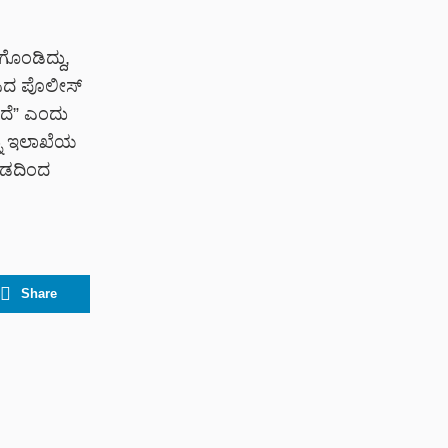
ಗೊಂಡಿದ್ದು,
ಿಸಿದ ಪೊಲೀಸ್
ಿದೆ” ಎಂದು
ನ್ನು ಇಲಾಖೆಯ
್ತಡದಿಂದ
Share