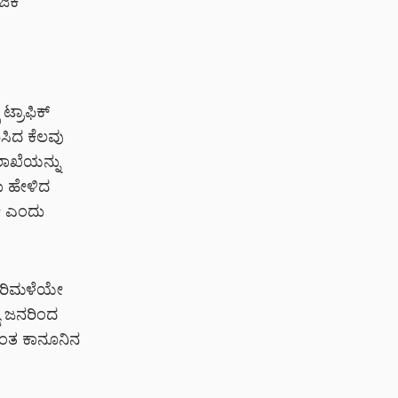
ಜಿಕ
ಟ್ರಾಫಿಕ್
ಿಸಿದ ಕೆಲವು
ಲಾಖೆಯನ್ನು
ು ಹೇಳಿದ
ೇ ಎಂದು
ಸುರಿಮಳೆಯೇ
ಯ ಜನರಿಂದ
‌ಗಿಂತ ಕಾನೂನಿನ