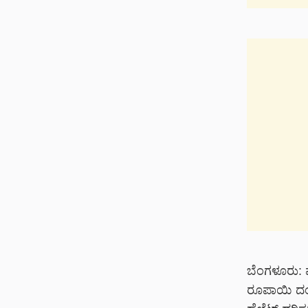
ಬೆಂಗಳೂರು: ವ
ರೂಪಾಯಿ ದಂಡ