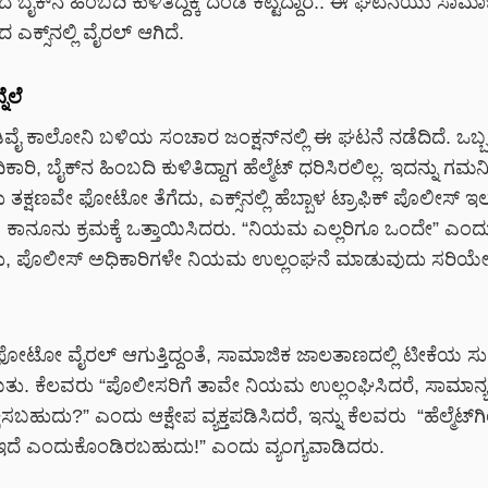
ಸದೆ ಬೈಕ್‌ನ ಹಿಂಬದಿ ಕುಳಿತಿದ್ದಕ್ಕೆ ದಂಡ ಕಟ್ಟಿದ್ದಾರೆ.. ಈ ಘಟನೆಯು ಸಾಮಾ
್ಸ್‌ನಲ್ಲಿ ವೈರಲ್‌ ಆಗಿದೆ.
ೆಲೆ
ಡಿವೈ ಕಾಲೋನಿ ಬಳಿಯ ಸಂಚಾರ ಜಂಕ್ಷನ್‌ನಲ್ಲಿ ಈ ಘಟನೆ ನಡೆದಿದೆ. ಒಬ್ಬ 
ರಿ, ಬೈಕ್‌ನ ಹಿಂಬದಿ ಕುಳಿತಿದ್ದಾಗ ಹೆಲ್ಮೆಟ್ ಧರಿಸಿರಲಿಲ್ಲ. ಇದನ್ನು ಗಮನ
 ತಕ್ಷಣವೇ ಫೋಟೋ ತೆಗೆದು, ಎಕ್ಸ್‌ನಲ್ಲಿ ಹೆಬ್ಬಾಳ ಟ್ರಾಫಿಕ್ ಪೊಲೀಸ್ ಇ
, ಕಾನೂನು ಕ್ರಮಕ್ಕೆ ಒತ್ತಾಯಿಸಿದರು. “ನಿಯಮ ಎಲ್ಲರಿಗೂ ಒಂದೇ” ಎಂದ
ರು, ಪೊಲೀಸ್ ಅಧಿಕಾರಿಗಳೇ ನಿಯಮ ಉಲ್ಲಂಘನೆ ಮಾಡುವುದು ಸರಿಯ
 ಈ ಫೋಟೋ ವೈರಲ್ ಆಗುತ್ತಿದ್ದಂತೆ, ಸಾಮಾಜಿಕ ಜಾಲತಾಣದಲ್ಲಿ ಟೀಕೆಯ 
. ಕೆಲವರು “ಪೊಲೀಸರಿಗೆ ತಾವೇ ನಿಯಮ ಉಲ್ಲಂಘಿಸಿದರೆ, ಸಾಮಾನ್
್ಷಿಸಬಹುದು?” ಎಂದು ಆಕ್ಷೇಪ ವ್ಯಕ್ತಪಡಿಸಿದರೆ, ಇನ್ನು ಕೆಲವರು “ಹೆಲ್ಮೆಟ್
ೆ ಇದೆ ಎಂದುಕೊಂಡಿರಬಹುದು!” ಎಂದು ವ್ಯಂಗ್ಯವಾಡಿದರು.