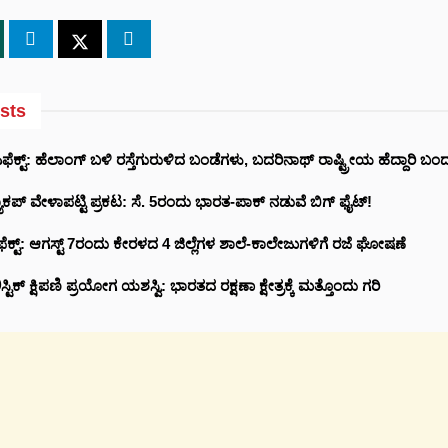
sts
ಕ್ಟ್‌: ಹೆಲಾಂಗ್ ಬಳಿ ರಸ್ತೆಗುರುಳಿದ ಬಂಡೆಗಳು, ಬದರಿನಾಥ್‌ ರಾಷ್ಟ್ರೀಯ ಹೆದ್ದಾರಿ ಬಂದ
ಕಪ್ ವೇಳಾಪಟ್ಟಿ ಪ್ರಕಟ: ಸೆ. 5ರಂದು ಭಾರತ-ಪಾಕ್‌ ನಡುವೆ ಬಿಗ್ ಫೈಟ್!
ೆಕ್ಟ್: ಆಗಸ್ಟ್ 7ರಂದು ಕೇರಳದ 4 ಜಿಲ್ಲೆಗಳ ಶಾಲೆ-ಕಾಲೇಜುಗಳಿಗೆ ರಜೆ ಘೋಷಣೆ
ಾಲಿಸ್ಟಿಕ್ ಕ್ಷಿಪಣಿ ಪ್ರಯೋಗ ಯಶಸ್ವಿ: ಭಾರತದ ರಕ್ಷಣಾ ಕ್ಷೇತ್ರಕ್ಕೆ ಮತ್ತೊಂದು ಗರಿ