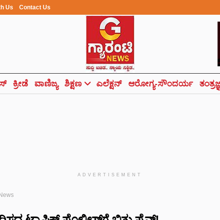
th Us
Contact Us
ಸ್
ಕ್ರೀಡೆ
ವಾಣಿಜ್ಯ
ಶಿಕ್ಷಣ
ಎಲೆಕ್ಷನ್
ಆರೋಗ್ಯ-ಸೌಂದರ್ಯ
ತಂತ್ರಜ
ADVERTISEMENT
 News
ಧರಿಸದ ಟ್ರಾಫಿಕ್ ಪೊಲೀಸ್‌ಗೆ ಬಿತ್ತು ಫೈನ್!