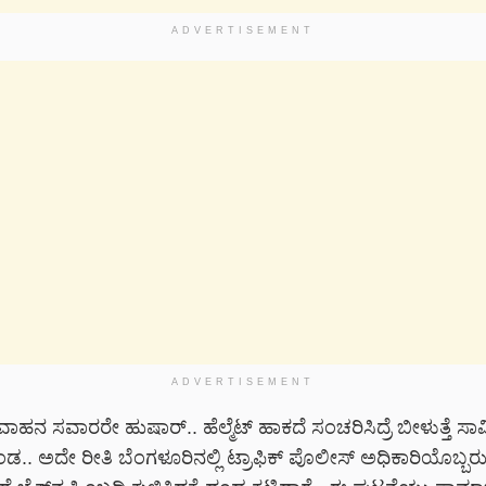
ADVERTISEMENT
ADVERTISEMENT
ಾಹನ ಸವಾರರೇ ಹುಷಾರ್.. ಹೆಲ್ಮೆಟ್ ಹಾಕದೆ ಸಂಚರಿಸಿದ್ರೆ ಬೀಳುತ್ತೆ ಸಾ
.. ಅದೇ ರೀತಿ ಬೆಂಗಳೂರಿನಲ್ಲಿ ಟ್ರಾಫಿಕ್ ಪೊಲೀಸ್ ಅಧಿಕಾರಿಯೊಬ್ಬರ