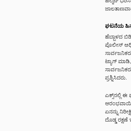
ಹೆಲ್ಮೆಟ್ ಧರಿ
ಜಾಲತಾಣವಾದ ಎಕ
ಘಟನೆಯ ಹಿನ್ನ
ಹೆಬ್ಬಾಳದ ಬಿ
ಪೊಲೀಸ್ ಅಧಿಕಾ
ಸಾರ್ವಜನಿಕರು
ಟ್ಯಾಗ್ ಮಾಡಿ
ಸಾರ್ವಜನಿಕ
ಪ್ರಶ್ನಿಸಿದರು.
ಎಕ್ಸ್‌ನಲ್ಲಿ
ಆರಂಭವಾಯಿತು
ಏನನ್ನು ನಿರೀಕ
ದೊಡ್ಡ ರಕ್ಷಣ