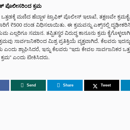
ಾಫಿಕ್ ಪೊಲೀಸರಿಂದ ಕ್ರಮ
ಒತ್ತಡಕ್ಕೆ ಮಣಿದ ಹೆಬ್ಬಾಳ ಟ್ರಾಫಿಕ್ ಪೊಲೀಸ್ ಇಲಾಖೆ, ತಕ್ಷಣವೇ ಕ್ರಮಕೈ
ಿಕಾರಿಗೆ ₹500 ದಂಡ ವಿಧಿಸಲಾಯಿತು. ಈ ಕ್ರಮವನ್ನು ಎಕ್ಸ್‌ನಲ್ಲಿ ದೃಢೀಕರ
ಮ ಎಲ್ಲರಿಗೂ ಸಮಾನ. ತಪ್ಪಿತಸ್ಥರ ವಿರುದ್ಧ ಕಾನೂನು ಕ್ರಮ ಕೈಗೊಳ್ಳಲಾಗ
ಈ ಕ್ರಮವು ಸಾರ್ವಜನಿಕರಿಂದ ಮಿಶ್ರ ಪ್ರತಿಕ್ರಿಯೆ ವ್ಯಕ್ತವಾಗಿದೆ. ಕೆಲವರು ಇದ
 ಎಂದು ಶ್ಲಾಘಿಸಿದರೆ, ಇನ್ನು ಕೆಲವರು “ಇದು ಕೇವಲ ಸಾರ್ವಜನಿಕರ ಒತ
ಕ್ರಮ” ಎಂದು ಟೀಕಿಸಿದರು.
Send
Share
Tweet