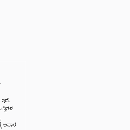
ಯ
 ಇದೆ.
ದ್ದಿಗಳ
ಿ
್ಗೆ ಅಪಾರ