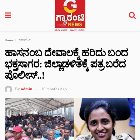
Home
ಕರ್ನಾಟಕ
ಹಾಸನಂಬ ದೇವಾಲಕ್ಕೆ ಹರಿದು ಬಂದ
ಭಕ್ತಸಾಗರ: ಜಿಲ್ಲಾಡಳಿತಕ್ಕೆ ಪತ್ರ ಬರೆದ
ಪೊಲೀಸ್..!
By
admin
10 months Ago