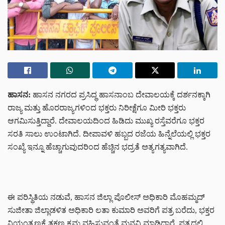
ಹಾಸನ:
ಹಾಸನ ನಗರದ ಪ್ರಸಿದ್ಧ ಹಾಸನಾಂಬ ದೇವಾಲಯಕ್ಕೆ ದರ್ಶನಕ್ಕಾಗಿ
ರಾಜ್ಯ ಮತ್ತು ಹೊರರಾಜ್ಯಗಳಿಂದ ಭಕ್ತರು ನಿರೀಕ್ಷೆಗೂ ಮೀರಿ ಭಕ್ತರು
ಆಗಮಿಸುತ್ತಿದ್ದಾರೆ. ದೇವಾಲಯದಿಂದ ಹಿಡಿದು ಮುಖ್ಯ ರಸ್ತೆವರೆಗೂ ಭಕ್ತರ
ಸರತಿ ಸಾಲು ಉಂಟಾಗಿದೆ. ದೀಪಾವಳಿ ಹಬ್ಬದ ರಜೆಯ ಹಿನ್ನೆಲೆಯಲ್ಲಿ ಭಕ್ತರ
ಸಂಖ್ಯೆ ಇನ್ನೂ ಹೆಚ್ಚಾಗುವುದರಿಂದ ಹೆಚ್ಚಿನ ಭದ್ರತೆ ಅತ್ಯಗತ್ಯವಾಗಿದೆ.
ಈ ಪರಿಸ್ಥಿತಿಯ ನಡುವೆ, ಹಾಸನ ಜಿಲ್ಲಾ ಪೊಲೀಸ್ ಅಧಿಕಾರಿ ಮೊಹಮ್ಮದ್
ಸುಜೀತಾ ಜಿಲ್ಲಾಡಳಿತ ಅಧಿಕಾರಿ ಲತಾ ಕುಮಾರಿ ಅವರಿಗೆ ಪತ್ರ ಬರೆದು, ಭಕ್ತರ
ನಿಯಂತ್ರಣಕ್ಕೆ ತಕ್ಷಣ ಕ್ರಮ ವಹಿಸುವಂತೆ ಮನವಿ ಮಾಡಿದ್ದಾರೆ. ಪತ್ರದಲ್ಲಿ,