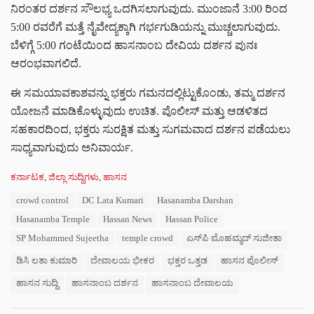
ನಿರಂತರ ದರ್ಶನ ಸೌಲಭ್ಯ ಒದಗಿಸಲಾಗುವುದು. ಮುಂಜಾನೆ 3:00 ರಿಂದ
5:00 ರವರೆಗೆ ಮತ್ತೆ ನೈವೇದ್ಯಕ್ಕಾಗಿ ಗರ್ಭಗುಡಿಯನ್ನು ಮುಚ್ಚಲಾಗುವುದು.
ಬೆಳಿಗ್ಗೆ 5:00 ಗಂಟೆಯಿಂದ ಹಾಸನಾಂಬ ದೇವಿಯ ದರ್ಶನ ಪುನಃ
ಆರಂಭವಾಗಲಿದೆ.
ಈ ಸಮಯಾವಕಾಶವನ್ನು ಭಕ್ತರು ಗಮನದಲ್ಲಿಟ್ಟುಕೊಂಡು, ತಮ್ಮ ದರ್ಶನ
ಯೋಜನೆ ಮಾಡಿಕೊಳ್ಳುವುದು ಉಚಿತ. ಪೊಲೀಸ್ ಮತ್ತು ಆಡಳಿತದ
ಸಹಕಾರದಿಂದ, ಭಕ್ತರು ಸುರಕ್ಷಿತ ಮತ್ತು ಸುಗಮವಾದ ದರ್ಶನ ಪಡೆಯಲು
ಸಾಧ್ಯವಾಗುವುದು ಅನಿವಾರ್ಯ.
C
ಕರ್ನಾಟಕ
,
ಜಿಲ್ಲಾ ಸುದ್ದಿಗಳು
,
ಹಾಸನ
a
T
crowd control
DC Lata Kumari
Hasanamba Darshan
t
a
e
Hasanamba Temple
Hassan News
Hassan Police
g
g
s
SP Mohammed Sujeetha
temple crowd
ಎಸ್‌ಪಿ ಮೊಹಮ್ಮದ್ ಸುಜೀತಾ
o
:
r
ಡಿಸಿ ಲತಾ ಕುಮಾರಿ
ದೇವಾಲಯ ಭೀಕರ
ಭಕ್ತರ ಒತ್ತಡ
ಹಾಸನ ಪೊಲೀಸ್
i
e
ಹಾಸನ ಸುದ್ದಿ
ಹಾಸನಾಂಬ ದರ್ಶನ
ಹಾಸನಾಂಬ ದೇವಾಲಯ
s
: