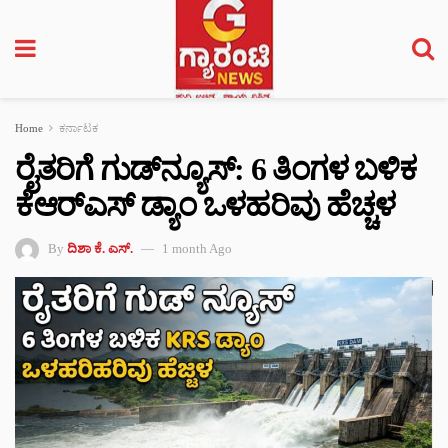
Home
ಕರ್ನಾಟಕ
ರೈತರಿಗೆ ಗುಡ್‌ನ್ಯೂಸ್: 6 ತಿಂಗಳ ಬಳಿಕ
ಕೆಆರ್‌ಎಸ್‌ ಡ್ಯಾಂ ಒಳಹರಿವು ಹೆಚ್ಚಳ
By
ದಿಶಾ ಕೆ. ಎಸ್.
1 month Ago