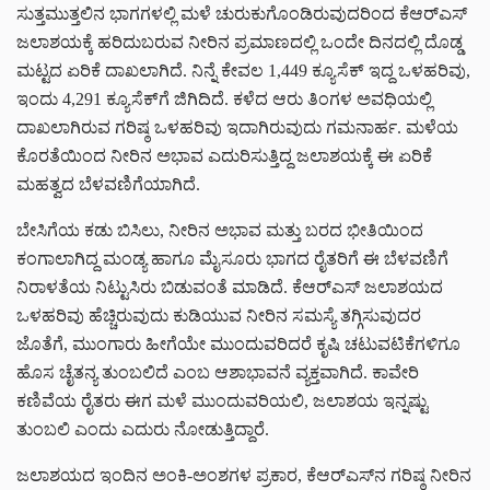
ಸುತ್ತಮುತ್ತಲಿನ ಭಾಗಗಳಲ್ಲಿ ಮಳೆ ಚುರುಕುಗೊಂಡಿರುವುದರಿಂದ ಕೆಆರ್‌ಎಸ್‌
ಜಲಾಶಯಕ್ಕೆ ಹರಿದುಬರುವ ನೀರಿನ ಪ್ರಮಾಣದಲ್ಲಿ ಒಂದೇ ದಿನದಲ್ಲಿ ದೊಡ್ಡ
ಮಟ್ಟದ ಏರಿಕೆ ದಾಖಲಾಗಿದೆ. ನಿನ್ನೆ ಕೇವಲ 1,449 ಕ್ಯೂಸೆಕ್ ಇದ್ದ ಒಳಹರಿವು,
ಇಂದು 4,291 ಕ್ಯೂಸೆಕ್‌ಗೆ ಜಿಗಿದಿದೆ. ಕಳೆದ ಆರು ತಿಂಗಳ ಅವಧಿಯಲ್ಲಿ
ದಾಖಲಾಗಿರುವ ಗರಿಷ್ಠ ಒಳಹರಿವು ಇದಾಗಿರುವುದು ಗಮನಾರ್ಹ. ಮಳೆಯ
ಕೊರತೆಯಿಂದ ನೀರಿನ ಅಭಾವ ಎದುರಿಸುತ್ತಿದ್ದ ಜಲಾಶಯಕ್ಕೆ ಈ ಏರಿಕೆ
ಮಹತ್ವದ ಬೆಳವಣಿಗೆಯಾಗಿದೆ.
ಬೇಸಿಗೆಯ ಕಡು ಬಿಸಿಲು, ನೀರಿನ ಅಭಾವ ಮತ್ತು ಬರದ ಭೀತಿಯಿಂದ
ಕಂಗಾಲಾಗಿದ್ದ ಮಂಡ್ಯ ಹಾಗೂ ಮೈಸೂರು ಭಾಗದ ರೈತರಿಗೆ ಈ ಬೆಳವಣಿಗೆ
ನಿರಾಳತೆಯ ನಿಟ್ಟುಸಿರು ಬಿಡುವಂತೆ ಮಾಡಿದೆ. ಕೆಆರ್‌ಎಸ್‌ ಜಲಾಶಯದ
ಒಳಹರಿವು ಹೆಚ್ಚಿರುವುದು ಕುಡಿಯುವ ನೀರಿನ ಸಮಸ್ಯೆ ತಗ್ಗಿಸುವುದರ
ಜೊತೆಗೆ, ಮುಂಗಾರು ಹೀಗೆಯೇ ಮುಂದುವರಿದರೆ ಕೃಷಿ ಚಟುವಟಿಕೆಗಳಿಗೂ
ಹೊಸ ಚೈತನ್ಯ ತುಂಬಲಿದೆ ಎಂಬ ಆಶಾಭಾವನೆ ವ್ಯಕ್ತವಾಗಿದೆ. ಕಾವೇರಿ
ಕಣಿವೆಯ ರೈತರು ಈಗ ಮಳೆ ಮುಂದುವರಿಯಲಿ, ಜಲಾಶಯ ಇನ್ನಷ್ಟು
ತುಂಬಲಿ ಎಂದು ಎದುರು ನೋಡುತ್ತಿದ್ದಾರೆ.
ಜಲಾಶಯದ ಇಂದಿನ ಅಂಕಿ-ಅಂಶಗಳ ಪ್ರಕಾರ, ಕೆಆರ್‌ಎಸ್‌ನ ಗರಿಷ್ಠ ನೀರಿನ