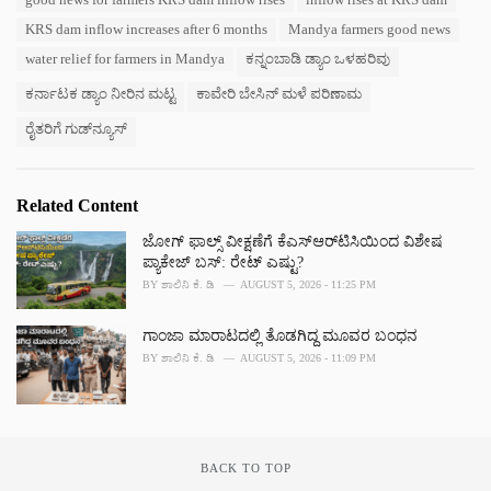
g
g
s
o
KRS dam inflow increases after 6 months
Mandya farmers good news
:
r
water relief for farmers in Mandya
ಕನ್ನಂಬಾಡಿ ಡ್ಯಾಂ ಒಳಹರಿವು
i
e
ಕರ್ನಾಟಕ ಡ್ಯಾಂ ನೀರಿನ ಮಟ್ಟ
ಕಾವೇರಿ ಬೇಸಿನ್ ಮಳೆ ಪರಿಣಾಮ
s
:
ರೈತರಿಗೆ ಗುಡ್‌ನ್ಯೂಸ್
Related Content
ಜೋಗ್ ಫಾಲ್ಸ್ ವೀಕ್ಷಣೆಗೆ ಕೆಎಸ್‌ಆರ್‌ಟಿಸಿಯಿಂದ ವಿಶೇಷ
ಪ್ಯಾಕೇಜ್ ಬಸ್: ರೇಟ್‌ ಎಷ್ಟು?
BY
ಶಾಲಿನಿ ಕೆ. ಡಿ
AUGUST 5, 2026 - 11:25 PM
ಗಾಂಜಾ ಮಾರಾಟದಲ್ಲಿ ತೊಡಗಿದ್ದ ಮೂವರ ಬಂಧನ
BY
ಶಾಲಿನಿ ಕೆ. ಡಿ
AUGUST 5, 2026 - 11:09 PM
BACK TO TOP