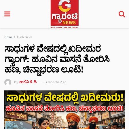
Home
Flash News
ಸಾಧುಗಳ ವೇಷದಲ್ಲಿ ಖದೀಮರ
ಗ್ಯಾಂಗ್: ಹೂವಿನ ವಾಸನೆ ತೋರಿಸಿ
ಹಣ, ಚಿನ್ನಾಭರಣ ಲೂಟಿ!
By
ಶಾಲಿನಿ ಕೆ. ಡಿ
3 months Ago