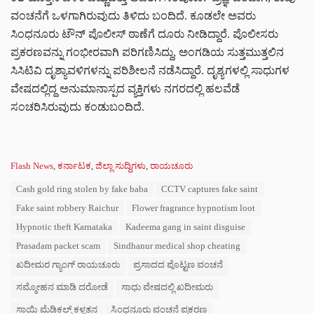
ವಂಚನೆಗೆ ಒಳಗಾಗಿರುವುದು ತಿಳಿದು ಬಂದಿದೆ. ಕೂಡಲೇ ಅವರು
ಸಿಂಧನೂರು ಟೌನ್ ಪೊಲೀಸ್ ಠಾಣೆಗೆ ದೂರು ನೀಡಿದ್ದಾರೆ. ಪೊಲೀಸರು
ಪ್ರಕರಣವನ್ನು ಗಂಭೀರವಾಗಿ ಪರಿಗಣಿಸಿದ್ದು, ಅಂಗಡಿಯ ಸುತ್ತಮುತ್ತಲಿನ
ಸಿಸಿಟಿವಿ ದೃಶ್ಯಾವಳಿಗಳನ್ನು ಪರಿಶೀಲನೆ ನಡೆಸಿದ್ದಾರೆ. ದೃಶ್ಯಗಳಲ್ಲಿ ಸಾಧುಗಳ
ವೇಷದಲ್ಲಿದ್ದ ಅನುಮಾನಾಸ್ಪದ ವ್ಯಕ್ತಿಗಳು ನಗರದಲ್ಲಿ ಹಲವೆಡೆ
ಸಂಚರಿಸಿರುವುದು ಕಂಡುಬಂದಿದೆ.
C
Flash News
,
ಕರ್ನಾಟಕ
,
ಜಿಲ್ಲಾ ಸುದ್ದಿಗಳು
,
ರಾಯಚೂರು
a
T
Cash gold ring stolen by fake baba
CCTV captures fake saint
t
a
e
Fake saint robbery Raichur
Flower fragrance hypnotism loot
g
g
s
Hypnotic theft Karnataka
Kadeema gang in saint disguise
o
:
r
Prasadam packet scam
Sindhanur medical shop cheating
i
ಖದೀಮರ ಗ್ಯಾಂಗ್ ರಾಯಚೂರು
ಪ್ರಸಾದದ ಪೊಟ್ಟಣ ವಂಚನೆ
e
s
ಸಮ್ಮೋಹನ ಮಾಡಿ ದರೋಡೆ
ಸಾಧು ವೇಷದಲ್ಲಿ ಖದೀಮರು
:
ಸಾಯಿ ಮೆಡಿಕಲ್ಸ್ ಕಳ್ಳತನ
ಸಿಂಧನೂರು ವಂಚನೆ ಪ್ರಕರಣ