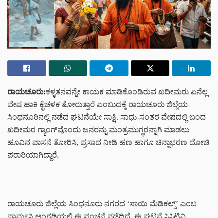
ರಾಯಚೂರು:
ಕಳ್ಳತನವನ್ನೇ ಕಾಯಕ ಮಾಡಿಕೊಂಡಿರುವ ಖದೀಮರು ಏನೆಲ್ಲ
ವೇಷ ಹಾಕಿ ಕೈಚಳಕ ತೋರುತ್ತಾರೆ ಎಂಬುದಕ್ಕೆ ರಾಯಚೂರು ಜಿಲ್ಲೆಯ
ಸಿಂಧನೂರಿನಲ್ಲಿ ನಡೆದ ಘಟನೆಯೇ ಸಾಕ್ಷಿ. ಸಾಧು-ಸಂತರ ವೇಷದಲ್ಲಿ ಬಂದ
ಖದೀಮರ ಗ್ಯಾಂಗ್‌ವೊಂದು ಜನರನ್ನು ಮಂತ್ರಮುಗ್ಧರನ್ನಾಗಿ ಮಾಡಲು
ಹೂವಿನ ವಾಸನೆ ತೋರಿಸಿ, ಪ್ರಸಾದ ನೀಡಿ ಹಣ ಹಾಗೂ ಚಿನ್ನಾಭರಣ ದೋಚಿ
ಪರಾರಿಯಾಗಿದ್ದಾರೆ.
ರಾಯಚೂರು ಜಿಲ್ಲೆಯ ಸಿಂಧನೂರು ನಗರದ ‘ಸಾಯಿ ಮೆಡಿಕಲ್ಸ್’ ಎಂಬ
ಫಾರ್ಮಸಿ ಅಂಗಡಿಯಲ್ಲಿ ಈ ವಂಚನೆ ನಡೆದಿದೆ.
ಈ ಘಟನೆ ಸಿಸಿಟಿವಿ