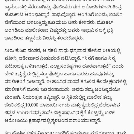
ಕ್ಯಾಮೆರಾದಲ್ಲಿ ಸೆರೆಯಾಗಿದ್ದು, ಪೊಲೀಸರು ಈಗ ಆರೋಪಿಗಳಿಗಾಗಿ ತೀವ್ರ
ಹುಡುಕಾಟ ಆರಂಭಿಸಿದ್ದಾರೆ.
ಸಾಧುವೊಬ್ಬರು ಅಂಗಡಿಗೆ ಬಂದು, ಬಿಸಿಲಿನ
ಬೇಗೆಯಿಂದ ಬಳಲುತ್ತಿದ್ದು ಕುಡಿಯಲು ನೀರು ಕೇಳಿದರು. ಮೆಡಿಕಲ್
ಅಂಗಡಿಯ ಮಾಲೀಕರಾದ ವಿಷ್ಣುದತ್ತು ಅವರು ಸಾಧುವಿನ ಬಗ್ಗೆ ಭಕ್ತಿ
ಭಾವದಿಂದ ತಣ್ಣನೆಯ ನೀರನ್ನು ತಂದುಕೊಟ್ಟರು.
ನೀರು ಕುಡಿದ ನಂತರ, ಆ ನಕಲಿ ಸಾಧು ಧನ್ಯವಾದ ಹೇಳುವ ರೀತಿಯಲ್ಲಿ
ವರ್ತಿಸಿ, ಆಶೀರ್ವಾದ ನೀಡುವಂತೆ ನಟಿಸಿದ್ದಾನೆ. “ನಿನಗೆ ಹಾಗೂ ನಿನ್ನ
ಕುಟುಂಬಕ್ಕೆ ಒಳಿತಾಗುತ್ತದೆ, ಎಲ್ಲಾ ಸಂಕಷ್ಟಗಳು ದೂರವಾಗುತ್ತವೆ” ಎಂದು
ಹೇಳಿ ತನ್ನ ಕೈಯಲ್ಲಿದ್ದ ಸಣ್ಣ ಪೊಟ್ಟಣ ಹಾಗೂ ಎರಡು ಹೂವುಗಳನ್ನು
ಮಾಲೀಕರಿಗೆ ನೀಡಿದ್ದಾನೆ. ಈ ಹೂವಿನ ವಾಸನೆ ತಗುಲಿದ ಕೆಲವೇ ಕ್ಷಣಗಳಲ್ಲಿ
ಮಾಲೀಕನಿಗೆ ಮಂಕು ಬಡಿದಂತಾಯಿತು. ಅವರು ತಮ್ಮ ಅರಿವಿಲ್ಲದೆಯೇ
ಮಂಕಾಗಿ, ನಿಯಂತ್ರಣ ತಪ್ಪಿದ್ದಾರೆ. ಆ ಸ್ಥಿತಿಯಲ್ಲಿದ್ದ ಮಾಲೀಕ ತಮ್ಮ
ಜೇಬಿನಲ್ಲಿದ್ದ 10,000 ರೂಪಾಯಿ ನಗದು ಮತ್ತು ಕೈಯಲ್ಲಿದ್ದ ಬೆಲೆಬಾಳುವ
ಚಿನ್ನದ ಉಂಗುರವನ್ನು ತಾವೇ ಬಿಚ್ಚಿ ಸಾಧುವಿನ ಕೈಗೆ ಕೊಟ್ಟಿದ್ದು, ಬಳಿಕ
ಆರೋಪಿಯು ಕ್ಷಣಾರ್ಧದಲ್ಲಿ ಸ್ಥಳದಿಂದ ಪರಾರಿಯಾಗಿದ್ದಾನೆ.
ಕೆಲ ಹೊತ್ತಿನ ಬಳಿಕ ವಿಷ್ಣುದತ್ತು ಅವರಿಗೆ ಸಂಪೂರ್ಣ ಪ್ರಜ್ಞೆ ಬಂದಾಗ, ತಾವು