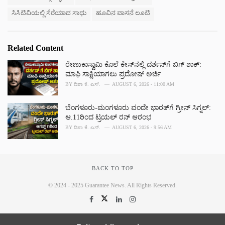
ಸಿಸಿಟಿವಿಯಲ್ಲಿ ಸೆರೆಯಾದ ಸಾಧು
ಹೂವಿನ ವಾಸನೆ ಲೂಟಿ
Related Content
ರೇಣುಕಾಸ್ವಾಮಿ ಕೊಲೆ ಕೇಸ್‌ನಲ್ಲಿ ದರ್ಶನ್‌ಗೆ ಬಿಗ್ ಶಾಕ್:
ಮಾಫಿ ಸಾಕ್ಷಿಯಾಗಲು ಪ್ರದೋಷ್ ಅರ್ಜಿ
BY
ದಿಶಾ ಕೆ. ಎಸ್.
AUGUST 6, 2026 - 11:00 AM
ಬೆಂಗಳೂರು-ಮಂಗಳೂರು ವಂದೇ ಭಾರತ್‌ಗೆ ಗ್ರೀನ್ ಸಿಗ್ನಲ್:
ಆ.11ರಿಂದ ಟ್ರಯಲ್ ರನ್ ಆರಂಭ
BY
ದಿಶಾ ಕೆ. ಎಸ್.
AUGUST 6, 2026 - 9:56 AM
BACK TO TOP
© 2024 - 2025 Guarantee News. All Rights Reserved.