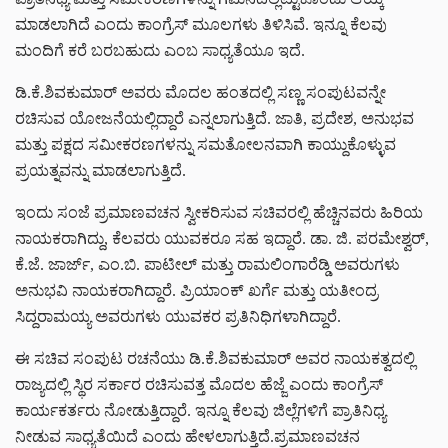
ಮಾಡಲಾಗಿದೆ ಎಂದು ಕಾಂಗ್ರೆಸ್ ಮೂಲಗಳು ತಿಳಿಸಿವೆ. ಇನ್ನೂ ಕೆಲವು
ಮಂದಿಗೆ ಕರೆ ಬರಬಹುದು ಎಂಬ ಸಾಧ್ಯತೆಯೂ ಇದೆ.
ಡಿ.ಕೆ.ಶಿವಕುಮಾರ್ ಅವರು ಮೊದಲ ಹಂತದಲ್ಲಿ ಸಣ್ಣ ಸಂಪುಟವನ್ನೇ
ರಚಿಸುವ ಯೋಜನೆಯಲ್ಲಿದ್ದಾರೆ ಎನ್ನಲಾಗುತ್ತಿದೆ. ಜಾತಿ, ಪ್ರದೇಶ, ಅನುಭವ
ಮತ್ತು ಪಕ್ಷದ ಸಮೀಕರಣಗಳನ್ನು ಸಮತೋಲನವಾಗಿ ಕಾಯ್ದುಕೊಳ್ಳುವ
ಪ್ರಯತ್ನವನ್ನು ಮಾಡಲಾಗುತ್ತಿದೆ.
ಇಂದು ಸಂಜೆ ಪ್ರಮಾಣವಚನ ಸ್ವೀಕರಿಸುವ ಸಚಿವರಲ್ಲಿ ಹೆಚ್ಚಿನವರು ಹಿರಿಯ
ನಾಯಕರಾಗಿದ್ದು, ಕೆಲವರು ಯುವಕರೂ ಸಹ ಇದ್ದಾರೆ. ಡಾ. ಜಿ. ಪರಮೇಶ್ವರ್,
ಕೆ.ಜೆ. ಜಾರ್ಜ್, ಎಂ.ಬಿ. ಪಾಟೀಲ್ ಮತ್ತು ರಾಮಲಿಂಗಾರೆಡ್ಡಿ ಅವರುಗಳು
ಅನುಭವಿ ನಾಯಕರಾಗಿದ್ದಾರೆ. ಪ್ರಿಯಾಂಕ್ ಖರ್ಗೆ ಮತ್ತು ಯತೀಂದ್ರ
ಸಿದ್ದರಾಮಯ್ಯ ಅವರುಗಳು ಯುವಕರ ಪ್ರತಿನಿಧಿಗಳಾಗಿದ್ದಾರೆ.
ಈ ಸಚಿವ ಸಂಪುಟ ರಚನೆಯು ಡಿ.ಕೆ.ಶಿವಕುಮಾರ್ ಅವರ ನಾಯಕತ್ವದಲ್ಲಿ
ರಾಜ್ಯದಲ್ಲಿ ಸ್ಥಿರ ಸರ್ಕಾರ ರಚಿಸುವತ್ತ ಮೊದಲ ಹೆಜ್ಜೆ ಎಂದು ಕಾಂಗ್ರೆಸ್
ಕಾರ್ಯಕರ್ತರು ನೋಡುತ್ತಿದ್ದಾರೆ. ಇನ್ನೂ ಕೆಲವು ಜಿಲ್ಲೆಗಳಿಗೆ ಪ್ರಾತಿನಿಧ್ಯ
ನೀಡುವ ಸಾಧ್ಯತೆಯಿದೆ ಎಂದು ಹೇಳಲಾಗುತ್ತಿದೆ.ಪ್ರಮಾಣವಚನ