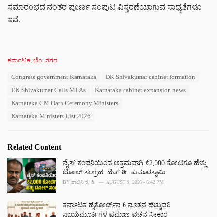
ಸಮಾರಂಭದ ನಂತರ ಪೂರ್ಣ ಸಂಪುಟ ವಿಸ್ತರಣೆಯಾಗುವ ಸಾಧ್ಯತೆಗಳೂ
ಇವೆ.
C
ಕರ್ನಾಟಕ
,
ಬೆಂ. ನಗರ
a
T
Congress government Karnataka
DK Shivakumar cabinet formation
t
a
e
DK Shivakumar Calls MLAs
Karnataka cabinet expansion news
g
g
s
Karnataka CM Oath Ceremony Ministers
o
:
r
Karnataka Ministers List 2026
i
e
s
Related Content
:
ನೈಸ್ ಕಂಪನಿಯಿಂದ ಅಕ್ರಮವಾಗಿ ₹2,000 ಕೋಟಿಗೂ ಹೆಚ್ಚು
ಟೋಲ್ ಸಂಗ್ರಹ: ಹೆಚ್.ಡಿ. ಕುಮಾರಸ್ವಾಮಿ
BY
ಶಾಲಿನಿ ಕೆ. ಡಿ
AUGUST 9, 2026 - 6:42 PM
ಕರ್ನಾಟಕ ಹೈಕೋರ್ಟ್‌ನ 6 ನೂತನ ಹೆಚ್ಚುವರಿ
ನ್ಯಾಯಮೂರ್ತಿಗಳ ಪ್ರಮಾಣ ವಚನ ಸ್ವೀಕಾರ