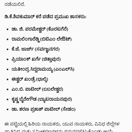
ನಡೆಯಲಿದೆ.
ಡಿ
.
ಕೆ
.
ಶಿವಕುಮಾರ್
ಕರೆ
ಪಡೆದ
ಪ್ರಮುಖ
ಶಾಸಕರು
:
ಡಾ
.
ಜಿ
.
ಪರಮೇಶ್ವರ್
(
ಕೊರಟಗೆರೆ
)
ರಾಮಲಿಂಗಾರೆಡ್ಡಿ
(
ಬಿಟಿಎಂ
ಲೇಔಟ್
)
ಕೆ
.
ಜೆ
.
ಜಾರ್ಜ್
(
ಸರ್ವಜ್ಞನಗರ
)
ಪ್ರಿಯಾಂಕ್
ಖರ್ಗೆ
(
ಚಿತ್ತಾಪುರ
)
ಯತೀಂದ್ರ
ಸಿದ್ದರಾಮಯ್ಯ
(
ಎಂಎಲ್
ಸಿ
)
ಈಶ್ವರ್
ಖಂಡ್ರೆ
(
ಭಾಲ್ಕಿ
)
ಎಂ
.
ಬಿ
.
ಪಾಟೀಲ್
(
ಬಬಲೇಶ್ವರ
)
ಕೃಷ್ಣ
ಬೈರೇಗೌಡ
(
ಬ್ಯಾಟರಾಯನಪುರ
)
ಡಾ
.
ಶರಣ
ಪ್ರಕಾಶ್
ಪಾಟೀಲ್
(
ಸೇಡಂ
)
ಈ ಪಟ್ಟಿಯಲ್ಲಿ ಹಿರಿಯ ನಾಯಕರು, ಯುವ ನಾಯಕರು, ವಿವಿಧ ಜಿಲ್ಲೆಗಳ
ಪ್ರಾತಿನಿಧ್ಯ ಮತ್ತು ಸಮೀಕರಣಗಳನ್ನು ಗಮನದಲ್ಲಿಟ್ಟುಕೊಂಡು ಆಯ್ಕೆ