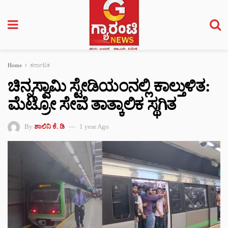
Home
ಕರ್ನಾಟಕ
ಚಿನ್ನಸ್ವಾಮಿ ಸ್ಟೇಡಿಯಂನಲ್ಲಿ ಕಾಲ್ತುಳಿತ:
ಮೆಟ್ರೋ ಸೇವೆ ತಾತ್ಕಾಲಿಕ ಸ್ಥಗಿತ
By
ಶಾಲಿನಿ ಕೆ. ಡಿ
1 year Ago