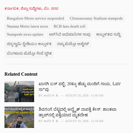
C
ಕರ್ನಾಟಕ
,
ಜಿಲ್ಲಾ ಸುದ್ದಿಗಳು
,
ಬೆಂ. ನಗರ
a
T
Bangalore Metro service suspended
Chinnaswamy Stadium stampede
t
a
e
Namma Metro latest news
RCB fans death toll
g
g
s
Stampede news update
ಆರ್‌ಸಿಬಿ ಅಭಿಮಾನಿಗಳ ಸಾವು
ಕಾಲ್ತುಳಿತದ ಸುದ್ದಿ
o
:
r
ಚಿನ್ನಸ್ವಾಮಿ ಸ್ಟೇಡಿಯಂ ಕಾಲ್ತುಳಿತ
ನಮ್ಮ ಮೆಟ್ರೋ ಅಪ್ಡೇಟ್
i
e
ಬೆಂಗಳೂರು ಮೆಟ್ರೋ ಸೇವೆ ಸ್ಥಗಿತ
s
:
Related Content
ಖಾಸಗಿ ಬಸ್ ಪಲ್ಟಿ; 20ಕ್ಕೂ ಹೆಚ್ಚು ಮಂದಿಗೆ ಗಾಯ, ಓರ್ವ
ಸಾ*ವು
BY
ಶಾಲಿನಿ ಕೆ. ಡಿ
AUGUST 10, 2026 - 11:45 AM
ಶಿವಗಂಗೆ ಬೆಟ್ಟದಲ್ಲಿ ಅದ್ವೈತ್ ನಾಪತ್ತೆ ಕೇಸ್‌‌: ಶಾಂತಲಾ
ಡ್ರಾಪ್‌‌ನಲ್ಲಿ ಪತ್ತೆಯಾದ ಮೃತದೇಹ
BY
ಶಾಲಿನಿ ಕೆ. ಡಿ
AUGUST 10, 2026 - 11:18 AM