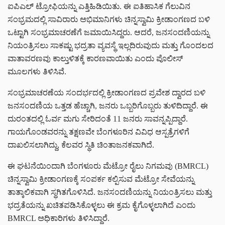
ಐಪಿಎಲ್ ಟ್ರೋಫಿಯನ್ನು ಎತ್ತಿಹಿಡಿಯಿತು. ಈ ಐತಿಹಾಸಿಕ ಗೆಲುವಿನ
ಸಂಭ್ರಮದಲ್ಲಿ ಸಾವಿರಾರು ಅಭಿಮಾನಿಗಳು ಚಿನ್ನಸ್ವಾಮಿ ಕ್ರೀಡಾಂಗಣದ ಬಳಿ
ಒಟ್ಟಾಗಿ ಸಂಭ್ರಮಾಚರಣೆಗೆ ಜಮಾಯಿಸಿದ್ದರು. ಆದರೆ, ಜನಸಂದಣಿಯನ್ನು
ನಿಯಂತ್ರಿಸಲು ಸಾಕಷ್ಟು ಭದ್ರತಾ ವ್ಯವಸ್ಥೆ ಇಲ್ಲದಿರುವುದು ಮತ್ತು ಗೊಂದಲದ
ವಾತಾವರಣವು ಕಾಲ್ತುಳಿತಕ್ಕೆ ಕಾರಣವಾಯಿತು ಎಂದು ಪೊಲೀಸ್
ಮೂಲಗಳು ತಿಳಿಸಿವೆ.
ಸಂಭ್ರಮಾಚರಣೆಯ ಸಂದರ್ಭದಲ್ಲಿ ಕ್ರೀಡಾಂಗಣದ ಪ್ರವೇಶ ದ್ವಾರದ ಬಳಿ
ಜನಸಂದಣಿಯ ಒತ್ತಡ ಹೆಚ್ಚಾಗಿ, ಜನರು ಒಬ್ಬರಿಗೊಬ್ಬರು ತುಳಿದಿದ್ದಾರೆ. ಈ
ದುರಂತದಲ್ಲಿ ಓರ್ವ ಮಗು ಸೇರಿದಂತೆ 11 ಜನರು ಸಾವನ್ನಪ್ಪಿದ್ದಾರೆ.
ಗಾಯಗೊಂಡವರನ್ನು ತಕ್ಷಣವೇ ಬೆಂಗಳೂರಿನ ವಿವಿಧ ಆಸ್ಪತ್ರೆಗಳಿಗೆ
ದಾಖಲಿಸಲಾಗಿದ್ದು, ಕೆಲವರ ಸ್ಥಿತಿ ಚಿಂತಾಜನಕವಾಗಿದೆ.
ಈ ಘಟನೆಯಿಂದಾಗಿ ಬೆಂಗಳೂರು ಮೆಟ್ರೋ ರೈಲು ನಿಗಮವು (BMRCL)
ಚಿನ್ನಸ್ವಾಮಿ ಕ್ರೀಡಾಂಗಣಕ್ಕೆ ಸಂಪರ್ಕ ಕಲ್ಪಿಸುವ ಮೆಟ್ರೋ ಸೇವೆಯನ್ನು
ತಾತ್ಕಾಲಿಕವಾಗಿ ಸ್ಥಗಿತಗೊಳಿಸಿದೆ. ಜನಸಂದಣಿಯನ್ನು ನಿಯಂತ್ರಿಸಲು ಮತ್ತು
ಭದ್ರತೆಯನ್ನು ಖಚಿತಪಡಿಸಿಕೊಳ್ಳಲು ಈ ಕ್ರಮ ಕೈಗೊಳ್ಳಲಾಗಿದೆ ಎಂದು
BMRCL ಅಧಿಕಾರಿಗಳು ತಿಳಿಸಿದ್ದಾರೆ.