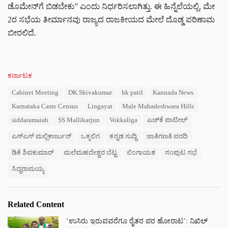
ಡೊಮೇನ್‌ಗೆ ಬಿಡಬೇಕು” ಎಂದು ನಿರ್ಧರಿಸಲಾಗಿತ್ತು. ಈ ಹಿನ್ನೆಲೆಯಲ್ಲಿ, ಮೇ
2ರ ಸಭೆಯ ತೀರ್ಮಾನವು ರಾಜ್ಯದ ರಾಜಕೀಯದ ಮೇಲೆ ದೊಡ್ಡ ಪರಿಣಾಮ
ಬೀರಲಿದೆ.
C
ಕರ್ನಾಟಕ
a
T
Cabinet Meeting
DK Shivakumar
hk patil
Kannada News
t
a
e
Karnataka Caste Census
Lingayat
Male Mahadeshwara Hills
g
g
s
siddaramaiah
SS Mallikarjun
Vokkaliga
ಎಚ್‌ಕೆ ಪಾಟೀಲ್
o
:
r
ಎಸ್‌ಎಸ್ ಮಲ್ಲಿಕಾರ್ಜುನ್
ಒಕ್ಕಲಿಗ
ಕನ್ನಡ ಸುದ್ದಿ
ಜಾತಿಗಣತಿ ವರದಿ
i
e
ಡಿಕೆ ಶಿವಕುಮಾರ್
ಮಲೆಮಹದೇಶ್ವರ ಬೆಟ್ಟ
ಲಿಂಗಾಯತ
ಸಂಪುಟ ಸಭೆ
s
:
ಸಿದ್ದರಾಮಯ್ಯ
Related Content
‘ಉಸಿರು ಇರುವವರೆಗೂ ರೈತರ ಪರ ಹೋರಾಟ’: ನಿಖಿಲ್