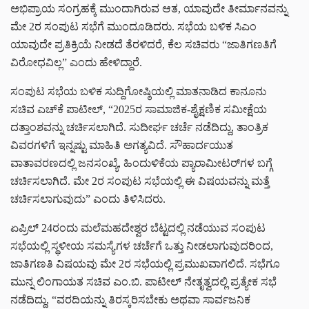
ಅಭಿಪ್ರಾಯ ಸಂಗ್ರಹಕ್ಕೆ ಮುಂದಾಗಿರುವ ಆತ, ಯಾವುದೇ ತೀರ್ಮಾನವನ್ನು
ಮೇ 2ರ ಸಂಪುಟ ಸಭೆಗೆ ಮುಂದೂಡಿದರು. ಸಭೆಯ ಬಳಿಕ ಸಿಎಂ
ಯಾವುದೇ ಪ್ರತಿಕ್ರಿಯೆ ನೀಡದೆ ತೆರಳಿದರೆ, ಕೆಲ ಸಚಿವರು “ಜಾತಿಗಣತಿಗೆ
ವಿರೋಧವಿಲ್ಲ” ಎಂದು ಹೇಳಿದ್ದಾರೆ.
ಸಂಪುಟ ಸಭೆಯ ಬಳಿಕ ಸುದ್ದಿಗೋಷ್ಠಿಯಲ್ಲಿ ಮಾತನಾಡಿದ ಕಾನೂನು
ಸಚಿವ ಎಚ್‌ಕೆ ಪಾಟೀಲ್, “2025ರ ಸಾಮಾಜಿಕ-ಶೈಕ್ಷಣಿಕ ಸಮೀಕ್ಷೆಯ
ದತ್ತಾಂಶವನ್ನು ಚರ್ಚಿಸಲಾಗಿದೆ. ಸುದೀರ್ಘ ಚರ್ಚೆ ನಡೆದಿದ್ದು, ತಾಂತ್ರಿಕ
ವಿವರಗಳಿಗೆ ಇನ್ನಷ್ಟು ಮಾಹಿತಿ ಅಗತ್ಯವಿದೆ. ಸೌಹಾರ್ದಯುತ
ವಾತಾವರಣದಲ್ಲಿ ಜನಸಂಖ್ಯೆ, ಹಿಂದುಳಿಕೆಯ ಪ್ಯಾರಾಮೀಟರ್‌ಗಳ ಬಗ್ಗೆ
ಚರ್ಚಿಸಲಾಗಿದೆ. ಮೇ 2ರ ಸಂಪುಟ ಸಭೆಯಲ್ಲಿ ಈ ವಿಷಯವನ್ನು ಮತ್ತೆ
ಚರ್ಚಿಸಲಾಗುವುದು” ಎಂದು ತಿಳಿಸಿದರು.
ಏಪ್ರಿಲ್ 24ರಂದು ಮಲೆಮಹದೇಶ್ವರ ಬೆಟ್ಟದಲ್ಲಿ ನಡೆಯುವ ಸಂಪುಟ
ಸಭೆಯಲ್ಲಿ ಸ್ಥಳೀಯ ಸಮಸ್ಯೆಗಳ ಚರ್ಚೆಗೆ ಒತ್ತು ನೀಡಲಾಗುವುದರಿಂದ,
ಜಾತಿಗಣತಿ ವಿಷಯವು ಮೇ 2ರ ಸಭೆಯಲ್ಲಿ ಪ್ರಮುಖವಾಗಲಿದೆ. ಸಭೆಗೂ
ಮುನ್ನ ಲಿಂಗಾಯತ ಸಚಿವ ಎಂ.ಬಿ. ಪಾಟೀಲ್ ನೇತೃತ್ವದಲ್ಲಿ ಪ್ರತ್ಯೇಕ ಸಭೆ
ನಡೆದಿದ್ದು, “ವರದಿಯನ್ನು ತಿರಸ್ಕರಿಸಬೇಕು ಅಥವಾ ಸಾರ್ವಜನಿಕ