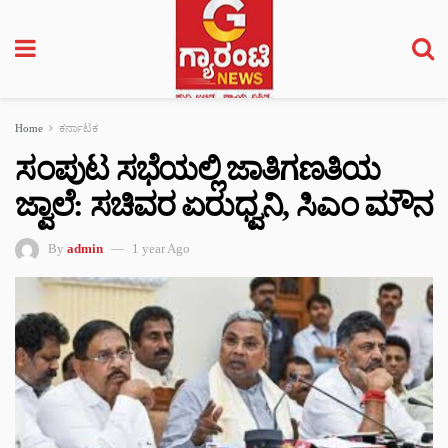
Home
ಕರ್ನಾಟಕ
ಸಂಪುಟ ಸಭೆಯಲ್ಲಿ ಜಾತಿಗಣತಿಯ
ಜ್ವಾಲೆ: ಸಚಿವರ ಏರುಧ್ವನಿ, ಸಿಎಂ ಮೌನ
By
admin
1 year Ago