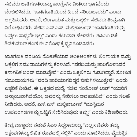
ಸಚಿವರು ಜಾತಿಗಣತಿಯನ್ನು ಕಾಂಗ್ರೆಸ್‌ನ ನೀತಿಯ ಭಾಗವೆಂದು
ಬೆಂಬಲಿಸಿದರು. “ಜಾತಿಗಣತಿಯಿಂದ ಹಿಂದೆ ಸರಿಯಬಾರದು” ಎಂದು
ಆಗ್ರಹಿಸಿದರು. ಆದರೆ, ಲಿಂಗಾಯತ ಮತ್ತು ಒಕ್ಕಲಿಗ ಸಚಿವರು ತೀವ್ರವಾಗಿ
ವಿರೋಧಿಸಿದರು. ಸಚಿವ ಎಸ್‌.ಎಸ್. ಮಲ್ಲಿಕಾರ್ಜುನ್ “ಜಾತಿಗಣತಿಯನ್ನು
ಒಪ್ಪಲು ಸಾಧ್ಯವೇ ಇಲ್ಲ” ಎಂದು ಕಟುವಾಗಿ ಹೇಳಿದರು. ಡಿಸಿಎಂ ಡಿಕೆ
ಶಿವಕುಮಾರ್ ಕೂಡ ಈ ವಿರೋಧಕ್ಕೆ ಧ್ವನಿಗೂಡಿಸಿದರು.
ಜಾತಿಗಣತಿ ವರದಿಯ ಸೋರಿಕೆಯಾದ ಅಂಕಿಅಂಶಗಳು ಲಿಂಗಾಯತ ಮತ್ತು
ಒಕ್ಕಲಿಗ ಸಮುದಾಯಗಳನ್ನು ಕೆರಳಿಸಿವೆ. “ವರದಿಯನ್ನು ಜಾರಿಗೊಳಿಸಿದರೆ
ಕರ್ನಾಟಕ ಬಂದ್ ಮಾಡುತ್ತೇವೆ” ಎಂದು ಒಕ್ಕಲಿಗರು ಗುಡುಗಿದ್ದಾರೆ. ಶೋಷಿತ
ಸಮುದಾಯಗಳು “ವರದಿ ಜಾರಿಯಾಗದಿದ್ದರೆ ಬೀದಿಗಿಳಿಯುತ್ತೇವೆ” ಎಂದು
ಎಚ್ಚರಿಕೆ ನೀಡಿವೆ. ಈ ಒತ್ತಡದ ಮಧ್ಯೆ, ಸಚಿವ ಸಂತೋಷ್ ಲಾಡ್ “ಯಾರಿಗೆ
ಅನ್ಯಾಯವಾಗಿದೆಯೋ, ಅವರನ್ನು ಸೇರಿಸಲು ಅವಕಾಶವಿದೆ” ಎಂದು ಸಲಹೆ
ನೀಡಿದರು. ಆದರೆ, ಎಸ್‌.ಎಸ್. ಮಲ್ಲಿಕಾರ್ಜುನ್ “ಮುಸ್ಲಿಮರ
ಉಪಪಂಗಡಗಳನ್ನು ಒಟ್ಟಿಗೆ ಸೇರಿಸಿರುವುದು ತಪ್ಪು” ಎಂದು ಕಿಡಿಕಾರಿದರು.
ತೀವ್ರ ವಾಗ್ವಾದದ ನಡುವೆ ಸಿಎಂ ಸಿದ್ದರಾಮಯ್ಯ “ಎಲ್ಲ ಸಚಿವರು ತಮ್ಮ
ಆಕ್ಷೇಪಗಳನ್ನು ಲಿಖಿತ ರೂಪದಲ್ಲಿ ಸಲ್ಲಿಸಿ” ಎಂದು ಸೂಚಿಸಿದರು. ವೈಯಕ್ತಿಕ