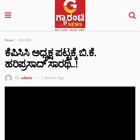
Home
ಕರ್ನಾಟಕ
ಕೆಪಿಸಿಸಿ ಅಧ್ಯಕ್ಷ ಪಟ್ಟಕ್ಕೆ ಬಿ.ಕೆ.
ಹರಿಪ್ರಸಾದ್ ಸಾರಥಿ..!
By
admin
2 months Ago